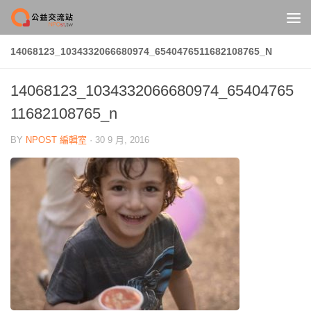
Skip to content
14068123_1034332066680974_6540476511682108765_N
14068123_1034332066680974_65404765
11682108765_n
BY
NPOST 編輯室
·
30 9 月, 2016