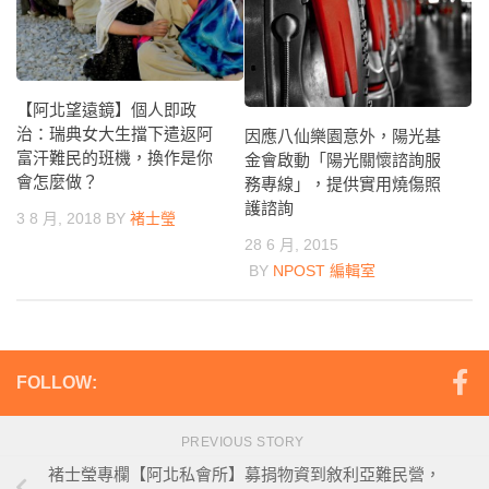
【阿北望遠鏡】個人即政
治：瑞典女大生擋下遣返阿
因應八仙樂園意外，陽光基
富汗難民的班機，換作是你
金會啟動「陽光關懷諮詢服
會怎麼做？
務專線」，提供實用燒傷照
護諮詢
3 8 月, 2018
BY
褚士瑩
28 6 月, 2015
BY
NPOST 編輯室
FOLLOW:
PREVIOUS STORY
褚士瑩專欄【阿北私會所】募捐物資到敘利亞難民營，