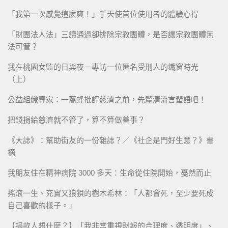
「我第一次感覺這麼爽！」手天使首位使用者的體驗心得
「財團法人法」三讀通過卻排除宗教團體，是否讓宗教團體無
法可管？
我在桃園女監的日與夜－專訪一位匿名受刑人的鐵窗時光
（上）
公益組織專家：一窩蜂批評慈濟之前，先釐清流言蜚語吧！
把錢捐給慈濟就不管了，算不算做善事？
《大誌》：幫助街友的一份雜誌？／《社企是門好生意？》書
摘
我朋友住在精神病院 3000 多天：生命從住院開始，戞然而止
搖滾一生、充實又狼狽的樹木希林：「人都會死，至少要死成
自己喜歡的樣子。」
【捐款人想什麼？】「我非常重視財報的合理度、透明度」、