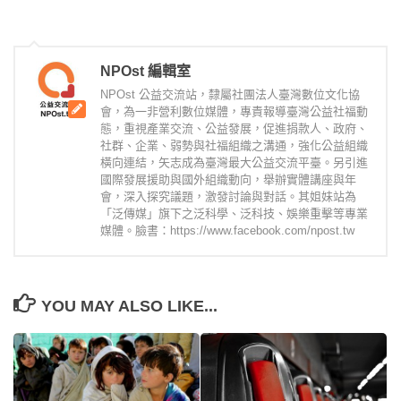
NPOst 編輯室
NPOst 公益交流站，隸屬社團法人臺灣數位文化協
會，為一非營利數位媒體，專責報導臺灣公益社福動
態，重視產業交流、公益發展，促進捐款人、政府、
社群、企業、弱勢與社福組織之溝通，強化公益組織
橫向連結，矢志成為臺灣最大公益交流平臺。另引進
國際發展援助與國外組織動向，舉辦實體講座與年
會，深入探究議題，激發討論與對話。其姐妹站為
「泛傳媒」旗下之泛科學、泛科技、娛樂重擊等專業
媒體。臉書：https://www.facebook.com/npost.tw
YOU MAY ALSO LIKE...