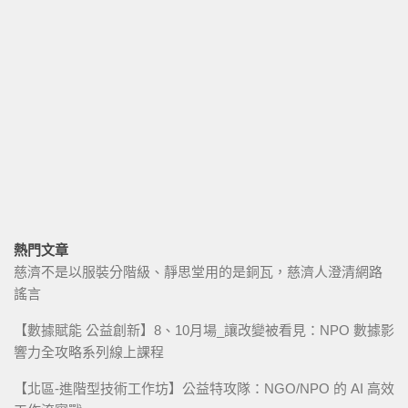
熱門文章
慈濟不是以服裝分階級、靜思堂用的是銅瓦，慈濟人澄清網路
謠言
【數據賦能 公益創新】8、10月場_讓改變被看見：NPO 數據影
響力全攻略系列線上課程
【北區-進階型技術工作坊】公益特攻隊：NGO/NPO 的 AI 高效