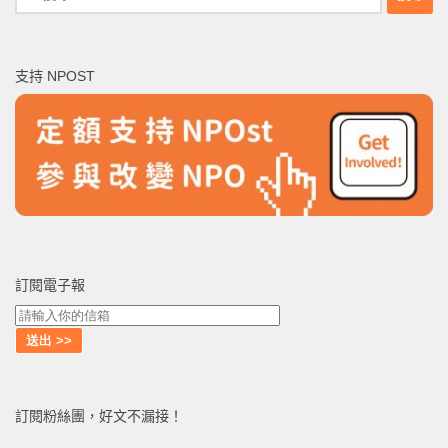
尋
關
鍵
支持 NPOST
字:
訂閱電子報
訂閱粉絲團，好文不漏接！