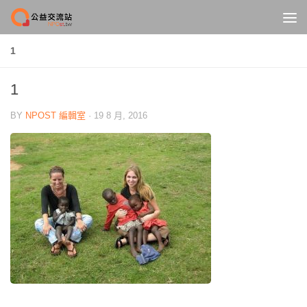
Skip to content
1
1
BY
NPOST 編輯室
·
19 8 月, 2016