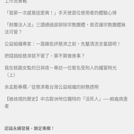
工作流實戰
「我第一次感覺這麼爽！」手天使首位使用者的體驗心得
「財團法人法」三讀通過卻排除宗教團體，是否讓宗教團體無
法可管？
公益組織專家：一窩蜂批評慈濟之前，先釐清流言蜚語吧！
把錢捐給慈濟就不管了，算不算做善事？
我在桃園女監的日與夜－專訪一位匿名受刑人的鐵窗時光
（上）
余孟勳專欄／從慈濟看台灣公益組織的財務透明
【被歧視的歷史】中古歐洲地位獨特的「活死人」──痲瘋病患
者
認識永續發展，鎖定專欄！