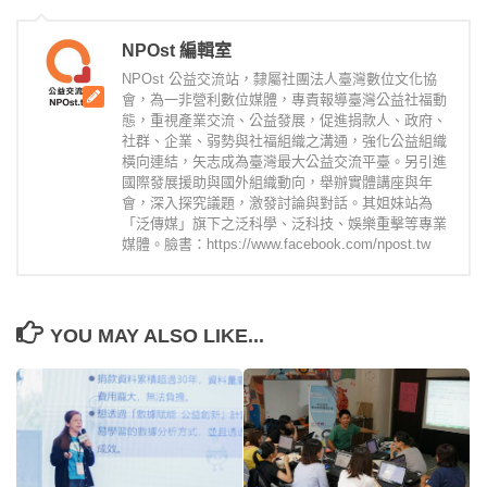
NPOst 編輯室
NPOst 公益交流站，隸屬社團法人臺灣數位文化協
會，為一非營利數位媒體，專責報導臺灣公益社福動
態，重視產業交流、公益發展，促進捐款人、政府、
社群、企業、弱勢與社福組織之溝通，強化公益組織
橫向連結，矢志成為臺灣最大公益交流平臺。另引進
國際發展援助與國外組織動向，舉辦實體講座與年
會，深入探究議題，激發討論與對話。其姐妹站為
「泛傳媒」旗下之泛科學、泛科技、娛樂重擊等專業
媒體。臉書：https://www.facebook.com/npost.tw
YOU MAY ALSO LIKE...