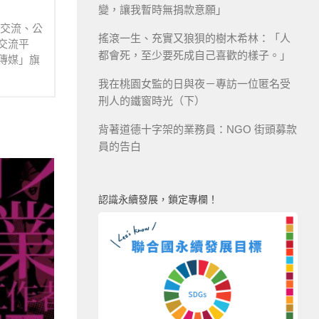
變，讓我暫時無捐款意願」
業交流、公
搖滾一生、充實又狼狽的樹木希林：「人
交流平
都會死，至少要死成自己喜歡的樣子。」
傳媒」旗
我在桃園女監的日與夜－專訪一位匿名受
刑人的鐵窗時光（下）
背著道德十字架的業務員：NGO 街頭募款
員的告白
認識永續發展，鎖定專欄！