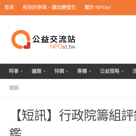
首頁
有你的參與，讓改變發生
關於 NPOst
Skip to content
時事
議題
特輯
專欄
公益策略
短訊
【短訊】行政院籌組評
鑑