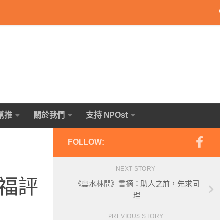
幫推
關於我們
支持 NPOst
FOLLOW:
NEXT STORY
福評
《雲水林間》書摘：助人之前，先求同
理
PREVIOUS STORY