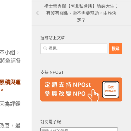
褚士瑩專欄【阿北私會所】給裴大生：
有沒有關係、需不需要幫助，由誰決
定？
搜尋站上文章
搜
革小組，
尋
關
將邀請各
鍵
支持 NPOST
字:
累積與運
。
因為評鑑
訂閱電子報
改善，最