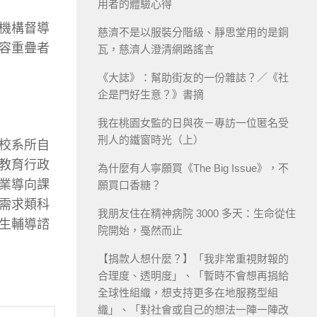
用者的體驗心得
機構督導
慈濟不是以服裝分階級、靜思堂用的是銅
容重疊者
瓦，慈濟人澄清網路謠言
《大誌》：幫助街友的一份雜誌？／《社
企是門好生意？》書摘
我在桃園女監的日與夜－專訪一位匿名受
刑人的鐵窗時光（上）
校系所自
教育行政
為什麼有人寧願買《The Big Issue》，不
業導向課
願買口香糖？
需求類科
我朋友住在精神病院 3000 多天：生命從住
生輔導諮
院開始，戞然而止
【捐款人想什麼？】「我非常重視財報的
合理度、透明度」、「暫時不會想再捐給
全球性組織，想支持更多在地服務型組
織」、「對社會或自己的想法一陣一陣改