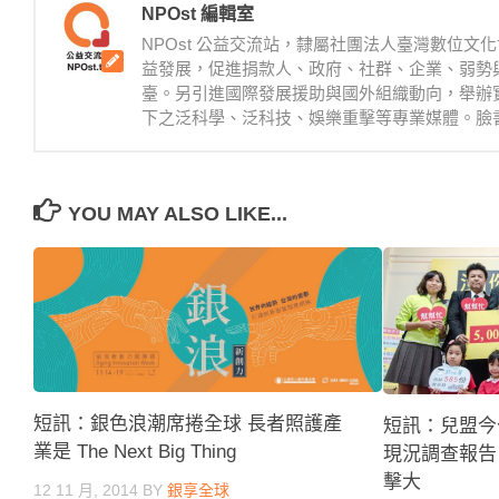
NPOst 編輯室
NPOst 公益交流站，隸屬社團法人臺灣數位
益發展，促進捐款人、政府、社群、企業、弱勢
臺。另引進國際發展援助與國外組織動向，舉辦
下之泛科學、泛科技、娛樂重擊等專業媒體。臉書：https://
YOU MAY ALSO LIKE...
短訊：銀色浪潮席捲全球 長者照護產
短訊：兒盟今
業是 The Next Big Thing
現況調查報告
擊大
12 11 月, 2014
BY
銀享全球