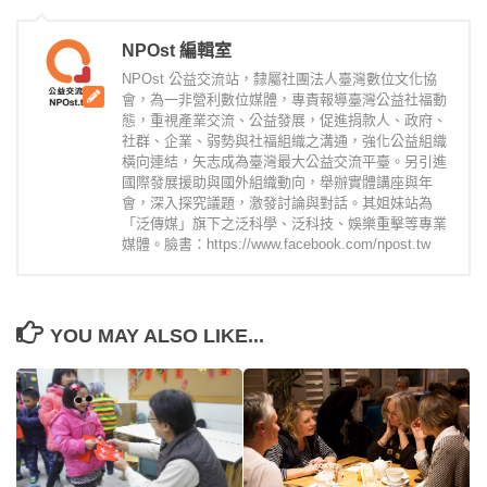
NPOst 編輯室
NPOst 公益交流站，隸屬社團法人臺灣數位文化協
會，為一非營利數位媒體，專責報導臺灣公益社福動
態，重視產業交流、公益發展，促進捐款人、政府、
社群、企業、弱勢與社福組織之溝通，強化公益組織
橫向連結，矢志成為臺灣最大公益交流平臺。另引進
國際發展援助與國外組織動向，舉辦實體講座與年
會，深入探究議題，激發討論與對話。其姐妹站為
「泛傳媒」旗下之泛科學、泛科技、娛樂重擊等專業
媒體。臉書：https://www.facebook.com/npost.tw
YOU MAY ALSO LIKE...