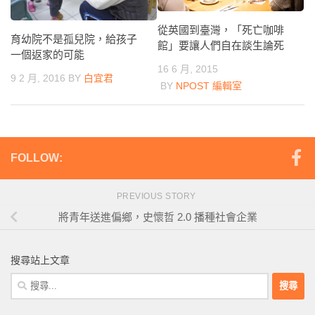
從英國到臺灣，「死亡咖啡
育幼院不是孤兒院，給孩子
館」要讓人們自在談生論死
一個返家的可能
16 6 月, 2015
9 2 月, 2016
BY
白宜君
BY
NPOST 編輯室
FOLLOW:
PREVIOUS STORY
將青年送進偏鄉，史懷哲 2.0 播種社會企業
搜尋站上文章
搜
尋
關