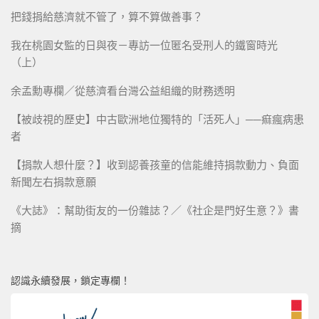
把錢捐給慈濟就不管了，算不算做善事？
我在桃園女監的日與夜－專訪一位匿名受刑人的鐵窗時光
（上）
余孟勳專欄／從慈濟看台灣公益組織的財務透明
【被歧視的歷史】中古歐洲地位獨特的「活死人」──痲瘋病患
者
【捐款人想什麼？】收到認養孩童的信能維持捐款動力、負面
新聞左右捐款意願
《大誌》：幫助街友的一份雜誌？／《社企是門好生意？》書
摘
認識永續發展，鎖定專欄！