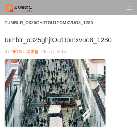
Skip to content
TUMBLR_O325GHJTOU1TOMXVUO8_1280
tumblr_o325ghjtOu1tomxvuo8_1280
BY
NPOST 編輯室
·
16 5 月, 2016