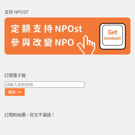
鍵
支持 NPOST
字:
訂閱電子報
訂閱粉絲團，好文不漏接！