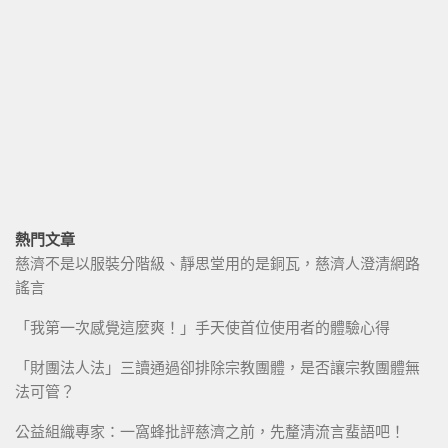
熱門文章
慈濟不是以服裝分階級、靜思堂用的是銅瓦，慈濟人澄清網路
謠言
「我第一次感覺這麼爽！」手天使首位使用者的體驗心得
「財團法人法」三讀通過卻排除宗教團體，是否讓宗教團體無
法可管？
公益組織專家：一窩蜂批評慈濟之前，先釐清流言蜚語吧！