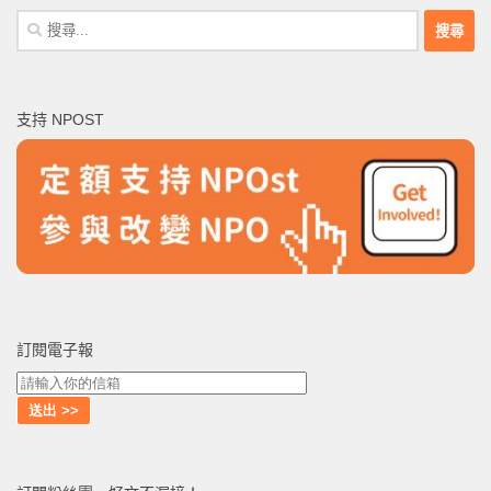
搜
尋
關
鍵
支持 NPOST
字:
訂閱電子報