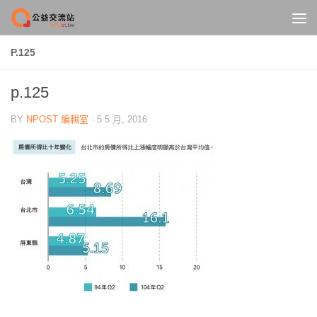
Skip to content
P.125
p.125
BY
NPOST 編輯室
·
5 5 月, 2016