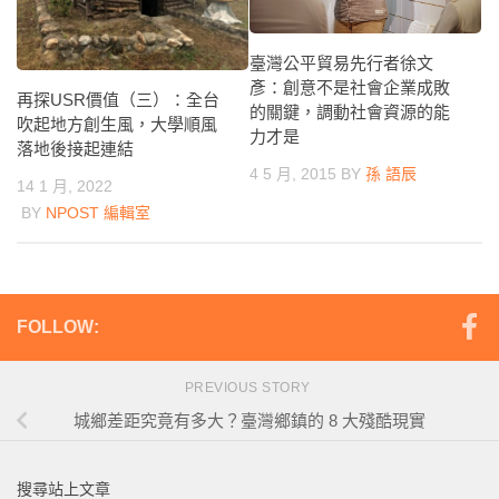
臺灣公平貿易先行者徐文
彥：創意不是社會企業成敗
再探USR價值（三）：全台
的關鍵，調動社會資源的能
吹起地方創生風，大學順風
力才是
落地後接起連結
4 5 月, 2015
BY
孫 語辰
14 1 月, 2022
BY
NPOST 編輯室
FOLLOW:
PREVIOUS STORY
城鄉差距究竟有多大？臺灣鄉鎮的 8 大殘酷現實
搜尋站上文章