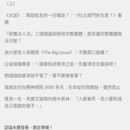
（上）
《大誌》：幫助街友的一份雜誌？／《社企是門好生意？》書
摘
「財團法人法」三讀通過卻排除宗教團體，是否讓宗教團體無
法可管？
為什麼有人寧願買《The Big Issue》，不願買口香糖？
公益組織專家：一窩蜂批評慈濟之前，先釐清流言蜚語吧！
把錢捐給慈濟就不管了，算不算做善事？
我朋友住在精神病院 3000 多天：生命從住院開始，戞然而止
搖滾一生、充實又狼狽的樹木希林：「人都會死，至少要死成
自己喜歡的樣子。」
認識永續發展，鎖定專欄！