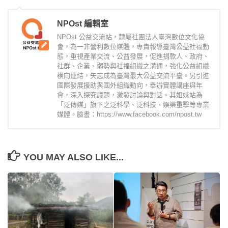
NPOst 編輯室
NPOst 公益交流站，隸屬社團法人臺灣數位文化協
會，為一非營利數位媒體，專責報導臺灣公益社福動
態，重視產業交流、公益發展，促進捐款人、政府、
社群、企業、弱勢與社福組織之溝通，強化公益組織
橫向連結，矢志成為臺灣最大公益交流平臺。另引進
國際發展援助與國外組織動向，舉辦實體講座與年
會，深入探究議題，激發討論與對話。其姐妹站為
「泛傳媒」旗下之泛科學、泛科技、娛樂重擊等專業
媒體。臉書：https://www.facebook.com/npost.tw
YOU MAY ALSO LIKE...