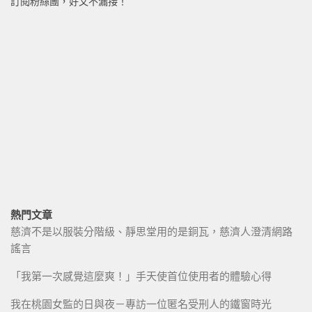
訂閱粉絲團，好文不漏接！
熱門文章
慈濟不是以服裝分階級、靜思堂用的是銅瓦，慈濟人澄清網路
謠言
「我第一次感覺這麼爽！」手天使首位使用者的體驗心得
我在桃園女監的日與夜－專訪一位匿名受刑人的鐵窗時光