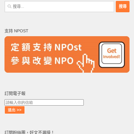
搜
尋
關
鍵
支持 NPOST
字:
訂閱電子報
訂閱粉絲團，好文不漏接！