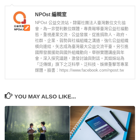
NPOst 編輯室
NPOst 公益交流站，隸屬社團法人臺灣數位文化協
會，為一非營利數位媒體，專責報導臺灣公益社福動
態，重視產業交流、公益發展，促進捐款人、政府、
社群、企業、弱勢與社福組織之溝通，強化公益組織
橫向連結，矢志成為臺灣最大公益交流平臺。另引進
國際發展援助與國外組織動向，舉辦實體講座與年
會，深入探究議題，激發討論與對話。其姐妹站為
「泛傳媒」旗下之泛科學、泛科技、娛樂重擊等專業
媒體。臉書：https://www.facebook.com/npost.tw
YOU MAY ALSO LIKE...