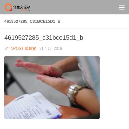
Skip to content
4619527285_C31BCE15D1_B
4619527285_c31bce15d1_b
BY
NPOST 編輯室
·
21 4 月, 2016