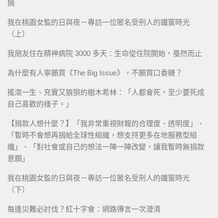
摘
我在桃園女監的日與夜－專訪一位匿名受刑人的鐵窗時光
（上）
我朋友住在精神病院 3000 多天：生命從住院開始，戞然而止
為什麼有人寧願買《The Big Issue》，不願買口香糖？
搖滾一生、充實又狼狽的樹木希林：「人都會死，至少要死成
自己喜歡的樣子。」
【捐款人想什麼？】「我非常重視財報的合理度、透明度」、
「暫時不會想再捐給全球性組織，想支持更多在地服務型組
織」、「對社會或自己的想法一陣一陣改變，讓我暫時無捐款
意願」
我在桃園女監的日與夜－專訪一位匿名受刑人的鐵窗時光
（下）
每逢災難必討伐？紅十字會：網路傳言一次澄清