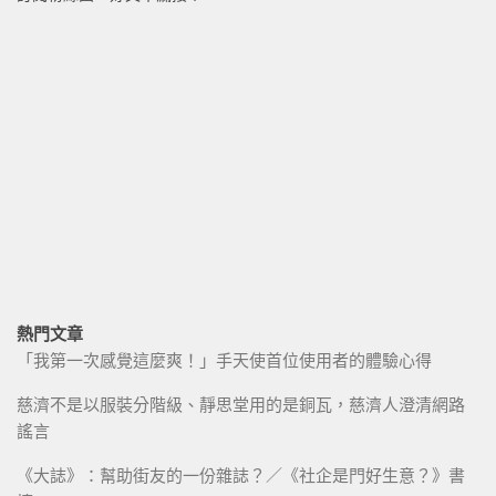
熱門文章
「我第一次感覺這麼爽！」手天使首位使用者的體驗心得
慈濟不是以服裝分階級、靜思堂用的是銅瓦，慈濟人澄清網路
謠言
《大誌》：幫助街友的一份雜誌？／《社企是門好生意？》書