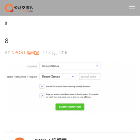
Skip to content
8
8
BY
NPOST 編輯室
·
17 3 月, 2016