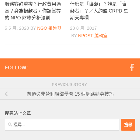
什麼是「障礙」？誰是「障
服務客群重複？行政費用過
礙者」？／人約盟 CRPD 星
高？身為捐款者，你該掌握
期天專欄
的 NPO 財務分析法則
23 8 月, 2017
5 5 月, 2020
BY
NGO 推進器
BY
NPOST 編輯室
FOLLOW:
PREVIOUS STORY
向頂尖非營利組織學會 15 個網路勸募技巧
搜尋站上文章
搜
尋
關