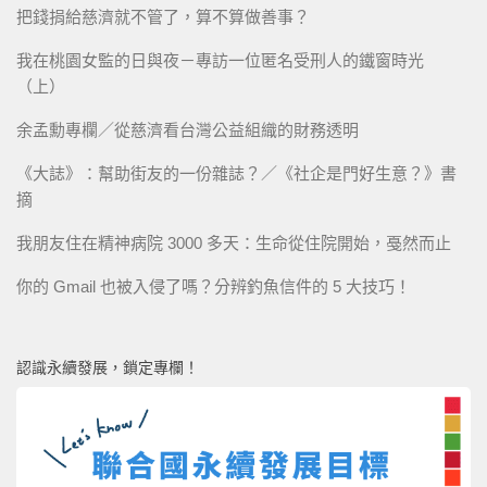
把錢捐給慈濟就不管了，算不算做善事？
我在桃園女監的日與夜－專訪一位匿名受刑人的鐵窗時光
（上）
余孟勳專欄／從慈濟看台灣公益組織的財務透明
《大誌》：幫助街友的一份雜誌？／《社企是門好生意？》書
摘
我朋友住在精神病院 3000 多天：生命從住院開始，戞然而止
你的 Gmail 也被入侵了嗎？分辨釣魚信件的 5 大技巧！
認識永續發展，鎖定專欄！