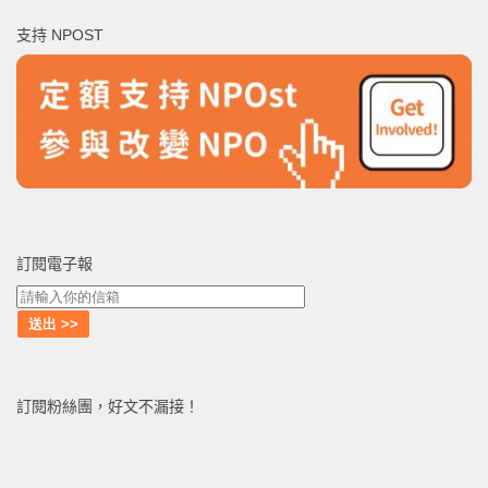
鍵
支持 NPOST
字:
訂閱電子報
訂閱粉絲團，好文不漏接！