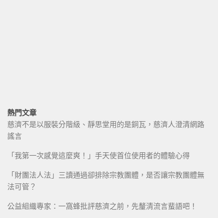
熱門文章
慈濟不是以服裝分階級、靜思堂用的是銅瓦，慈濟人澄清網路
謠言
「我第一次感覺這麼爽！」手天使首位使用者的體驗心得
「財團法人法」三讀通過卻排除宗教團體，是否讓宗教團體無
法可管？
公益組織專家：一窩蜂批評慈濟之前，先釐清流言蜚語吧！