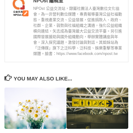
NPOst 編輯室
NPOst 公益交流站，隸屬社團法人臺灣數位文化協
會，為一非營利數位媒體，專責報導臺灣公益社福動
態，重視產業交流、公益發展，促進捐款人、政府、
社群、企業、弱勢與社福組織之溝通，強化公益組織
橫向連結，矢志成為臺灣最大公益交流平臺。另引進
國際發展援助與國外組織動向，舉辦實體講座與年
會，深入探究議題，激發討論與對話。其姐妹站為
「泛傳媒」旗下之泛科學、泛科技、娛樂重擊等專業
媒體。臉書：https://www.facebook.com/npost.tw
YOU MAY ALSO LIKE...