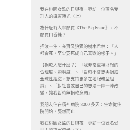
我在桃園女監的日與夜－專訪一位匿名受
刑人的鐵窗時光（上）
為什麼有人寧願買《The Big Issue》，不
願買口香糖？
搖滾一生、充實又狼狽的樹木希林：「人
都會死，至少要死成自己喜歡的樣子。」
【捐款人想什麼？】「我非常重視財報的
合理度、透明度」、「暫時不會想再捐給
全球性組織，想支持更多在地服務型組
織」、「對社會或自己的想法一陣一陣改
變，讓我暫時無捐款意願」
我朋友住在精神病院 3000 多天：生命從住
院開始，戞然而止
我在桃園女監的日與夜－專訪一位匿名受
刑人的鐵窗時光（下）