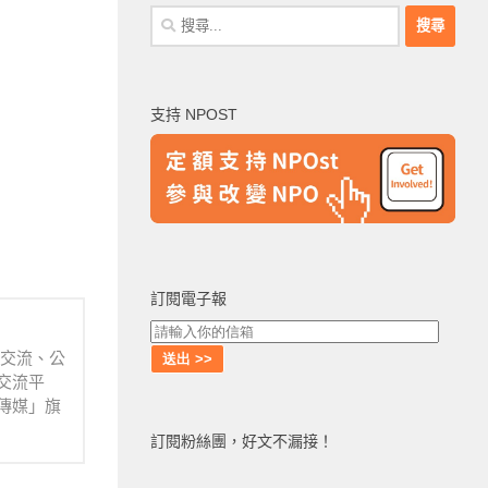
搜
尋
關
鍵
支持 NPOST
字:
訂閱電子報
業交流、公
交流平
傳媒」旗
訂閱粉絲團，好文不漏接！