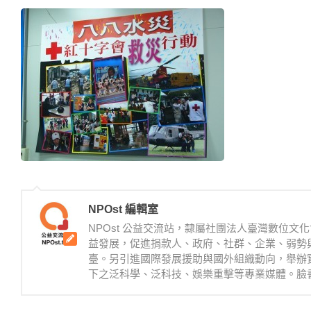
NPOst 編輯室
NPOst 公益交流站，隸屬社團法人臺灣數位
益發展，促進捐款人、政府、社群、企業、弱勢
臺。另引進國際發展援助與國外組織動向，舉辦
下之泛科學、泛科技、娛樂重擊等專業媒體。臉書：https://