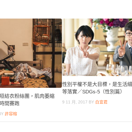
性別平權不是大目標，是生活
等落實／SDGs-5（性別篇）
垣結衣粉絲團，肌肉萎縮
9 11 月, 2017
BY
白宜君
時間賽跑
BY
許容榕