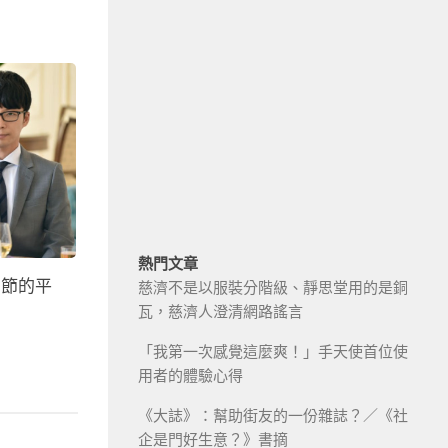
熱門文章
細節的平
慈濟不是以服裝分階級、靜思堂用的是銅
瓦，慈濟人澄清網路謠言
「我第一次感覺這麼爽！」手天使首位使
用者的體驗心得
《大誌》：幫助街友的一份雜誌？／《社
企是門好生意？》書摘