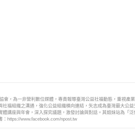
文化協會，為一非營利數位媒體，專責報導臺灣公益社福動態，重視產
與社福組織之溝通，強化公益組織橫向連結，矢志成為臺灣最大公益
實體講座與年會，深入探究議題，激發討論與對話。其姐妹站為「泛
www.facebook.com/npost.tw