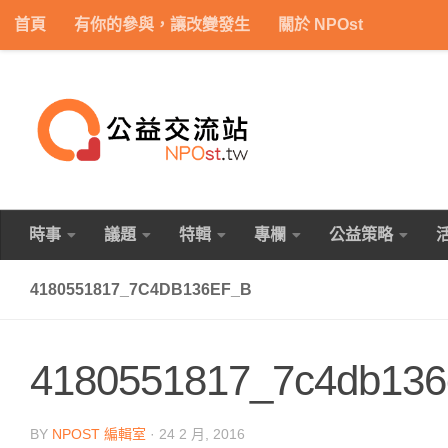
首頁
有你的參與，讓改變發生
關於 NPOst
Skip to content
時事
議題
特輯
專欄
公益策略
4180551817_7C4DB136EF_B
4180551817_7c4db136
BY
NPOST 編輯室
·
24 2 月, 2016