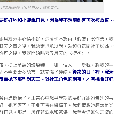
》作者賴儀婷（照片來源：群星文化）
要好好地和小婕說再見，因為我不想讓她有再次被放棄、
跟男友分手心情不好，怎麼也不想再「假裝」寫作業，我
聊天之實之後，我決定坦承以對，鼓起勇氣問社工姊姊，
許可之後，我就開始唱著五月天的〈擁抱〉。
夜，換上童話的玻璃鞋⋯⋯哪一個人⋯⋯愛我，將我的手
間不需要太多語言，就充滿了連結。
後來的日子裡，我漸
反而拋下那些對志工、對社工角色的期待，才有機會好好
會再進機構了。正當心中想著學期初要好好跟她告別的事
好，她回家了，不會再待在機構了。我們猜想她應該是從
聲再見。那是一段伴著淚水和悲傷，我至今仍無法忘懷的