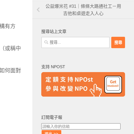
公益爆米花 #31｜條條大路通社工－用
吉他和桌遊走入人心
構有方
搜尋站上文章
搜
尋
（或稱中
關
鍵
支持 NPOST
字:
如何面對
訂閱電子報