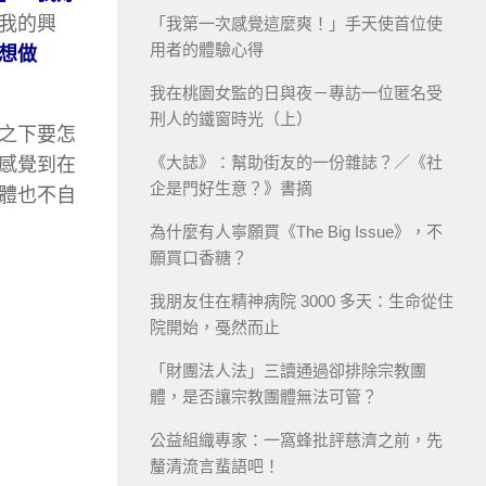
我的興
「我第一次感覺這麼爽！」手天使首位使
用者的體驗心得
想做
我在桃園女監的日與夜－專訪一位匿名受
刑人的鐵窗時光（上）
之下要怎
《大誌》：幫助街友的一份雜誌？／《社
感覺到在
企是門好生意？》書摘
體也不自
為什麼有人寧願買《The Big Issue》，不
願買口香糖？
我朋友住在精神病院 3000 多天：生命從住
院開始，戞然而止
「財團法人法」三讀通過卻排除宗教團
體，是否讓宗教團體無法可管？
公益組織專家：一窩蜂批評慈濟之前，先
釐清流言蜚語吧！