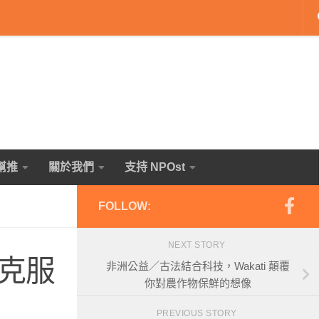
幫推
關於我們
支持 NPOst
FOLLOW:
NEXT STORY
克服
非洲公益／古法結合科技，Wakati 顛覆
你對農作物保鮮的想像
PREVIOUS STORY