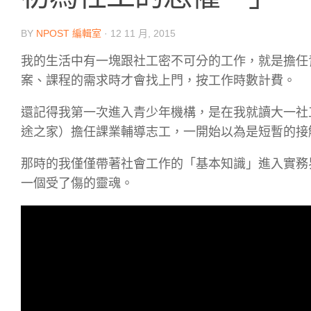
BY
NPOST 編輯室
·
12 11 月, 2015
我的生活中有一塊跟社工密不可分的工作，就是擔任
案、課程的需求時才會找上門，按工作時數計費。
還記得我第一次進入青少年機構，是在我就讀大一社
途之家）擔任課業輔導志工，一開始以為是短暫的接
那時的我僅僅帶著社會工作的「基本知識」進入實務
一個受了傷的靈魂。