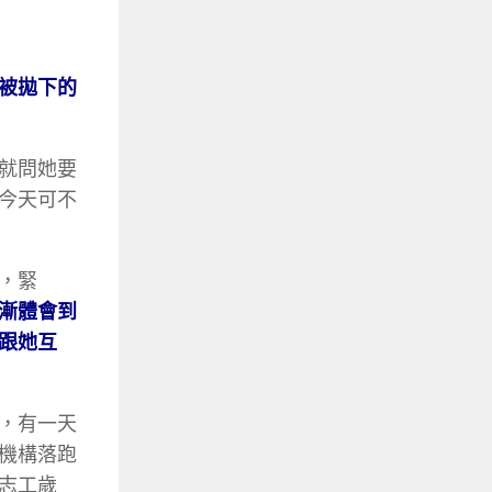
被拋下的
就問她要
今天可不
，緊
漸體會到
跟她互
，有一天
機構落跑
志工歲