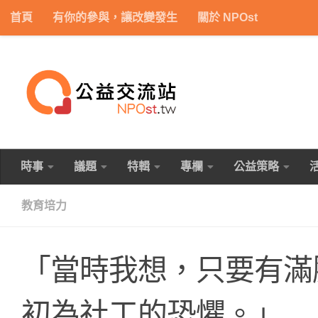
首頁
有你的參與，讓改變發生
關於 NPOst
Skip to content
時事
議題
特輯
專欄
公益策略
教育培力
「當時我想，只要有滿
初為社工的恐懼。」