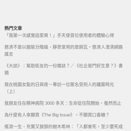
熱門文章
「我第一次感覺這麼爽！」手天使首位使用者的體驗心得
慈濟不是以服裝分階級、靜思堂用的是銅瓦，慈濟人澄清網路
謠言
《大誌》：幫助街友的一份雜誌？／《社企是門好生意？》書
摘
我在桃園女監的日與夜－專訪一位匿名受刑人的鐵窗時光
（上）
我朋友住在精神病院 3000 多天：生命從住院開始，戞然而止
為什麼有人寧願買《The Big Issue》，不願買口香糖？
搖滾一生、充實又狼狽的樹木希林：「人都會死，至少要死成