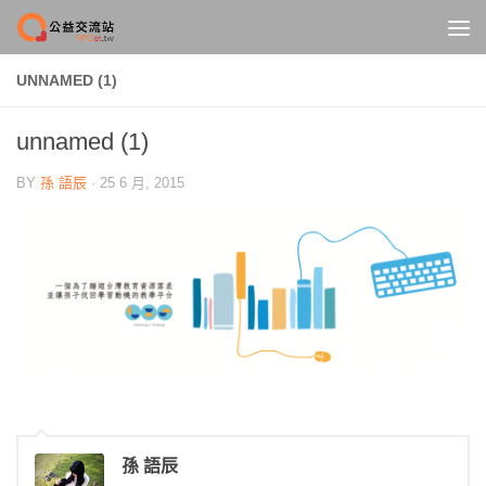
Skip to content
UNNAMED (1)
unnamed (1)
BY
孫 語辰
·
25 6 月, 2015
孫 語辰