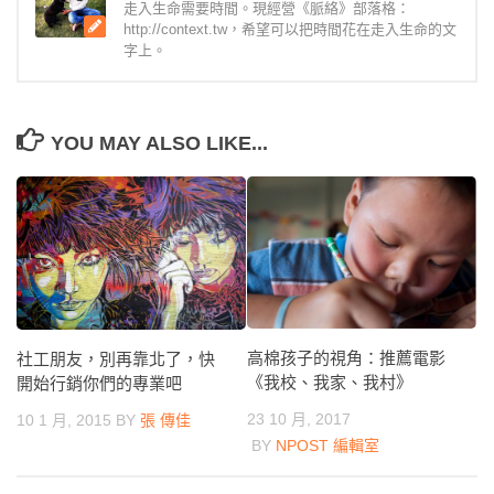
走入生命需要時間。現經營《脈絡》部落格：
http://context.tw，希望可以把時間花在走入生命的文
字上。
YOU MAY ALSO LIKE...
高棉孩子的視角：推薦電影
社工朋友，別再靠北了，快
《我校、我家、我村》
開始行銷你們的專業吧
23 10 月, 2017
10 1 月, 2015
BY
張 傳佳
BY
NPOST 編輯室