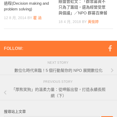
綠盟曾虹文：「群眾募資不
過程(Decision making and
只為了籌錢，還為經營受眾
problem solving)
與倡議」／NPO 群募百樂餐
12 8 月, 2014
BY
瞿 涵
18 4 月, 2018
BY
黃愉婷
FOLLOW:
NEXT STORY
數位化時代來臨！5 個行動幫你的 NPO 展開數位化
PREVIOUS STORY
「厚熊笑狗」的溫柔力量：從呷飯出發，打造永續長照
網（下）
搜尋站上文章