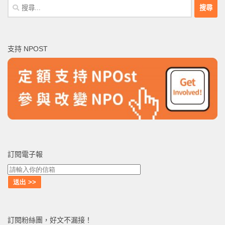
搜
尋
關
鍵
支持 NPOST
字:
訂閱電子報
訂閱粉絲團，好文不漏接！