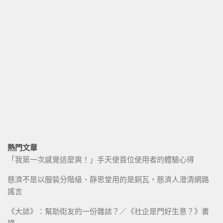
熱門文章
「我第一次感覺這麼爽！」手天使首位使用者的體驗心得
慈濟不是以服裝分階級、靜思堂用的是銅瓦，慈濟人澄清網路
謠言
《大誌》：幫助街友的一份雜誌？／《社企是門好生意？》書