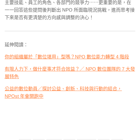
主要技能、員工的角色、各部門的競爭力⋯⋯更重要的是，在
一一回答這些提問後判斷出 NPO 所面臨現況挑戰，進而思考接
下來是否有更清楚的方向感與調整的決心！
延伸閱讀：
你的組織屬於「數位堪用」型嗎？NPO 數位能力轉型 4 階段
有限人力下，做什麼事才符合效益？／ NPO 數位團隊的 7 大發
展特色
公益的數位動員／探討公益、創新、科技與行動的結合，
NPOst 年會開跑中