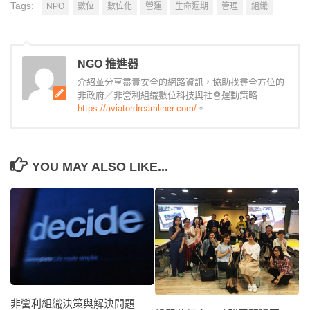
Tags:
NPO
數位
數位化
營運
生命週期
管理
組織
NGO 推進器
介紹並分享盡責安全的網路資訊，協助找尋全方位的
非政府／非營利組織數位科技與社會運動策略
https://aviatordreamliner.com/
。
YOU MAY ALSO LIKE...
非營利組織決策與解決問題