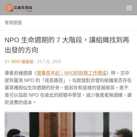
Skip to content
管理營運
NPO 生命週期的 7 大階段，讓組織找到再
出發的方向
BY
NGO 推進器
·
23 7 月, 2019
筆者前幾週讀〈
理事長手記｜NPO的財務工作價值
〉時，文中
提到臺灣 NPO 的「成長路徑」，勾起我對非營利組織是否存在
著某種相似生命週期的好奇。假若存有這樣的發展框架，是不
是可以協助 NPO 在彼此的經驗中學習，減少後進者無頭緒、蹉
跎浪費的成本。