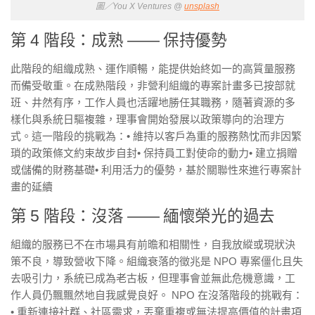
圖／You X Ventures @
unsplash
第 4 階段：成熟 —— 保持優勢
此階段的組織成熟、運作順暢，能提供始終如一的高質量服務
而備受敬重。在成熟階段，非營利組織的專案計畫多已按部就
班、井然有序，工作人員也活躍地勝任其職務，隨著資源的多
樣化與系統日驅複雜，理事會開始發展以政策導向的治理方
式。這一階段的挑戰為：• 維持以客戶為重的服務熱忱而非因繁
瑣的政策條文約束故步自封• 保持員工對使命的動力• 建立捐贈
或儲備的財務基礎• 利用活力的優勢，基於關聯性來進行專案計
畫的延續
第 5 階段：沒落 —— 緬懷榮光的過去
組織的服務已不在市場具有前曕和相關性，自我放縱或現狀決
策不良，導致營收下降。組織衰落的徵兆是 NPO 專案僵化且失
去吸引力，系統已成為老古板，但理事會並無此危機意識，工
作人員仍飄飄然地自我感覺良好。 NPO 在沒落階段的挑戰有：
• 重新連接社群、社區需求，丟棄重複或無法提高價值的計畫項