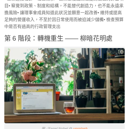
目• 察覺到政策、制度和結構，不能替代創造力，也不能永遠承
擔風險• 讓理事會成員知道此狀況並願意一起改善• 維持或提高
足夠的營運收入，不至於因日常使用而被迫減少儲備• 檢查預算
中是否有過高的行政管理支出
第 6 階段：轉機重生 —— 柳暗花明處
圖／Farrel Nobel @
unsplash