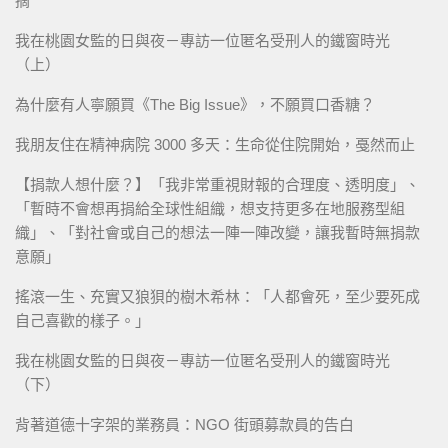
摘
我在桃園女監的日與夜－專訪一位匿名受刑人的鐵窗時光
（上）
為什麼有人寧願買《The Big Issue》，不願買口香糖？
我朋友住在精神病院 3000 多天：生命從住院開始，戞然而止
【捐款人想什麼？】「我非常重視財報的合理度、透明度」、
「暫時不會想再捐給全球性組織，想支持更多在地服務型組
織」、「對社會或自己的想法一陣一陣改變，讓我暫時無捐款
意願」
搖滾一生、充實又狼狽的樹木希林：「人都會死，至少要死成
自己喜歡的樣子。」
我在桃園女監的日與夜－專訪一位匿名受刑人的鐵窗時光
（下）
背著道德十字架的業務員：NGO 街頭募款員的告白