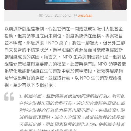
圖／John Schnobrich @
unsplash
以前述新創組織為例，假設它們在一開始就成功吸引大批基金
投助，但其領導班底尚未到位、制度系統仍在建構、專案項目
並不明確，那麼這張「NPO 桌子」將是一腳獨大，但另外三腳
尚未長齊的不穩定狀況，過早氾濫的資源反而可能成為侵蝕新
創組織成長的病因。換言之， NPO 生命週期理論也是一個評估
組織健康程度與重要能力的模型，此套架構有助 NPO 領導者能
系統化地診斷組織在生命週期中處於何種階段，讓領導層能夠
及早做出明智的選擇，並採取行動。以 NPO 生命週期理論檢
視，至少有以下 5 個好處：
1. 組織診斷，幫助領導者適當地回應組織行為2. 對可能
在特定階段出現的典型行為，設定切合實際的期望3. 識
別特定階段的行為能力是否出現不同步、失調狀況4. 削
減組織管理弱點、減少人治情況，將當前階段的成長痛
苦重新定義，更能預測發展的變化走向5. 使組織支持者