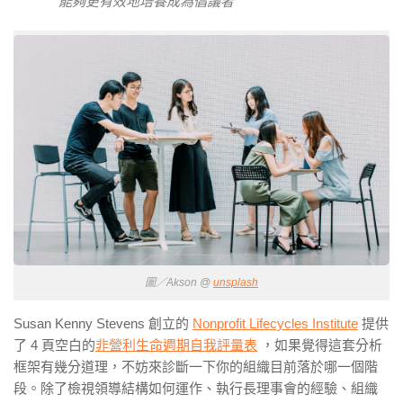
能夠更有效地培養成為倡議者
圖／Akson @
unsplash
Susan Kenny Stevens 創立的
Nonprofit Lifecycles Institute
提供
了 4 頁空白的
非營利生命週期自我評量表
，如果覺得這套分析
框架有幾分道理，不妨來診斷一下你的組織目前落於哪一個階
段。除了檢視領導結構如何運作、執行長理事會的經驗、組織