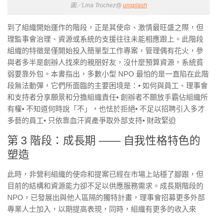
圖／Lina Trochez@
unsplash
到了組織開始運作的階段，正是其使命、激情最旺盛之際，但
理監事會治理、資源或系統的支援往往未能相應跟上。此階段
組織的特徵是僅開始投入簡單型工作專案，管理偶有花火，參
與者多半是創辦人找來的親朋好友，沒什麼預算資源，系統貧
弱要靠外包。本書指出，多數小型 NPO 最怕的是一直陷在此階
段無法動彈，它們所面臨的主要困境是：• 如何與員工、理事會
和支持者分享願景和分擔組織責任• 創辦者不願放手霸佔組織所
有權• 不知道何時說「不」，也怯於拒絕• 不足以招聘引入多才
多藝的員工• 只依靠血汗資產爭取外部支持• 財政緊迫
第 3 階段：成長期 —— 自我性格特色的
塑造
此時，非營利組織的使命和提案已經在市場上站穩了腳跟，但
目前的結構和資源能力卻不足以供應服務需求。成長期階段的
NPO，已發展出與他人區隔的獨特計畫，理事會招募更多外部
專業人士加入，以期提高表現，同時，組織有更多的收入來