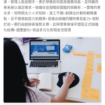
源，管理上能放開手，勇於想像如何提高服務效能，並持續改
善系統以滿足需求。組織在這個階段面臨的挑戰有：• 要做的事
太多，但時間太少人手短缺、員工不穩• 創建出計劃和戰略重
點，且不傷害創造力和願景• 發展出組織的獨特專長能力• 相對
於前一期仍由創辦者強勢主導，此時理事會接手塑造正式組織
化結構• 適應變化• 收益多元化和現金流管理