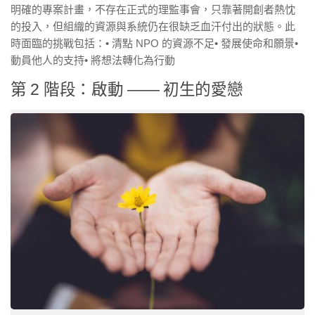
明確的專案計畫，不存在正式的理監事會，只靠著開創者熱忱
的投入，但組織的資源與系統仍在很缺乏血汗付出的狀態。此
時面臨的挑戰包括：• 清點 NPO 的資源不足• 發展使命和願景•
動員他人的支持• 將想法轉化為行動
第 2 階段：啟動 —— 初生的愛戀