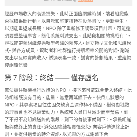
經歷市場收入的衰退損失，此時正面臨關鍵時刻，端看組織能
否採取果斷行動，以自覺和堅定扭轉在没落階段，更新重生，
以期能重返成長期。NPO 除了重新修正調整項目計畫，可能還
須要重整理事會，簡化系統削減支出。此階段相關的挑戰有：•
尋找能帶領組織渡過轉型考驗的領導人• 建立轉型文化和思維模
式• 與各方成員，資助者和社群進行持續坦率公開的對話• 削減
支出以反映實際收入• 透過表裏一致、誠實的計劃結果，重建恢
復組織信譽
第 7 階段：終結 —— 僅存虛名
無法抓住轉機進行改造的 NPO ，接下來可能就會走入終結，此
時組織既沒有目的、能量，無意再延續下去。快倒店狀態的
NPO，其專案項目往往因欠缺資金運作極不穩固，樹倒猢猻散
的理事會也不見驅策動力，系統和人員日益減少而至荒蕪。到
了不得不為組織送終的階段，剩下的善後事就剩下：• 承擔組織
振興或終止的責任• 避免因終結相責怪交怨• 向客戶傳達終止計
劃，並提供適當的轉介資訊• 以光榮的方式謝幕下台