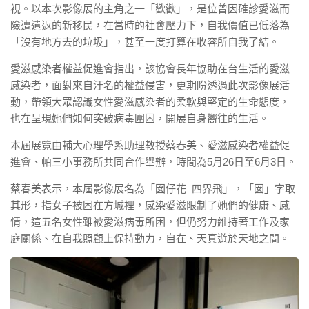
視。以本次影像展的主角之一「歡歡」，是位曾因確診愛滋而
險遭遣返的新移民，在當時的社會壓力下，自我價值已低落為
「沒有地方去的垃圾」，甚至一度打算在收容所自我了結。
愛滋感染者權益促進會指出，該協會長年協助在台生活的愛滋
感染者，面對來自汙名的權益侵害，更期盼透過此次影像展活
動，帶領大眾認識女性愛滋感染者的柔軟與堅定的生命態度，
也在呈現她們如何突破病毒圍困，開展自身嚮往的生活。
本屆展覽由輔大心理學系助理教授蔡春美、愛滋感染者權益促
進會、帕三小事務所共同合作舉辦，時間為5月26日至6月3日。
蔡春美表示，本屆影像展名為「囡仔花 四界飛」，「囡」字取
其形，指女子被困在方城裡，感染愛滋限制了她們的健康、感
情，這五名女性雖被愛滋病毒所困，但仍努力維持著工作及家
庭關係、在自我照顧上保持動力，自在、天真遊於天地之間。