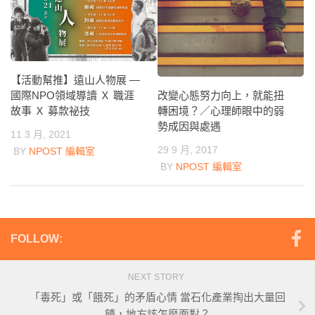
【活動幫推】遠山人物展 —
改變心態努力向上，就能扭
國際NPO領域導讀 Ｘ 職涯
轉困境？／心理師眼中的弱
故事 Ｘ 募款祕技
勢成因與處遇
11 3 月, 2021
29 9 月, 2017
BY
NPOST 編輯室
BY
NPOST 編輯室
FOLLOW:
NEXT STORY
「毒死」或「餓死」的矛盾心情 當石化產業掏出大量回
饋，地方該怎麼面對？