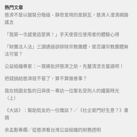
熱門文章
慈濟不是以服裝分階級、靜思堂用的是銅瓦，慈濟人澄清網路
謠言
「我第一次感覺這麼爽！」手天使首位使用者的體驗心得
「財團法人法」三讀通過卻排除宗教團體，是否讓宗教團體無
法可管？
公益組織專家：一窩蜂批評慈濟之前，先釐清流言蜚語吧！
把錢捐給慈濟就不管了，算不算做善事？
我在桃園女監的日與夜－專訪一位匿名受刑人的鐵窗時光
（上）
《大誌》：幫助街友的一份雜誌？／《社企是門好生意？》書
摘
余孟勳專欄／從慈濟看台灣公益組織的財務透明