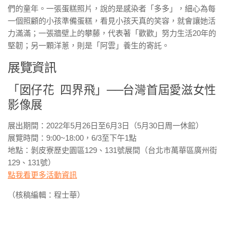
們的童年。一張蛋糕照片，說的是感染者「多多」，細心為每
一個照顧的小孩準備蛋糕，看見小孩天真的笑容，就會讓她活
力滿滿；一張牆壁上的攀藤，代表著「歡歡」努力生活20年的
堅韌；另一顆洋蔥，則是「阿雲」養生的寄託。
展覽資訊
「囡仔花 四界飛」──台灣首屆愛滋女性
影像展
展出期間：2022年5月26日至6月3日（5月30日周一休館）
展覽時間：9:00~18:00，6/3至下午1點
地點：剝皮寮歷史園區129、131號展間（台北市萬華區廣州街
129、131號）
點我看更多活動資訊
（核稿編輯：程士華）