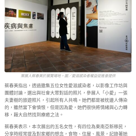
策展人蔡春美於展覽場地。圖／愛滋感染者權益促進會提供
蔡春美指出，透過邀集五位女性愛滋感染者，以影像工作坊與
團體討論，選出與社會大眾對話的照片，參展人「小愛」一張
夫妻樹的旅遊照片，引起所有人共鳴。她們都是被枕邊人傳染
的，雖然當下會憤恨，但是因為愛，她們很快將情緒與心力轉
移，藉大自然找到療癒之法。
蔡春美表示，本次展出的五名女性，有四位為東南亞新移民，
分享時經常提及對家鄉的想念，食物、住屋、風景，記錄著她