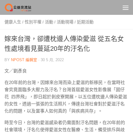
Skip to content
健康人生
/
性別平權
/
活動
/
活動現場
/
近期活動
嫁來台灣，卻遭枕邊人傳染愛滋 從五名女
性處境看見蔓延20年的汙名化
BY
NPOST 編輯室
·
30 5 月, 2022
文／劉彥良
在20年前的台灣，因嫁來台灣而染上愛滋的新移民，在當時社
會究竟面臨多大壓力及汙名？台灣首屆愛滋女性影像展「囡仔
花 四界飛」，即日起於剝皮寮開展，以五位遭枕邊人傳染愛滋
的女性，透過一張張的生活照片，傳達台灣社會對於愛滋汙名
化的問題，以及當事人如何真的「與疾病共存」。
時至今日，台灣的愛滋感染者仍需面對汙名問題，在20年前的
社會環境，汙名化使得愛滋女性在醫療、生活，備受排斥與歧