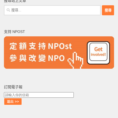
搜尋站上文章
搜
尋
關
鍵
支持 NPOST
字:
訂閱電子報