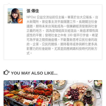
張 傳佳
NPOst 公益交流站前任主編。畢業於台大公衛系、台
大新聞所，曾從事主流平面媒體工作，長期關注社會
議題，期待未來台灣能成為一個兼顧經濟發展與社會
正義的地方。 因為是理組與文組混血，故追求理性與
感性的平衡；發現社會之中有 100 個平行宇宙，希望
可為宇宙之間搭幾座橋。不斷重新思考公民社會的政
府、企業、公民的關係，期待看待或參與孵化更多具
影響力的社會創新，尤其是因應網路科技時代的新方
式。
YOU MAY ALSO LIKE...