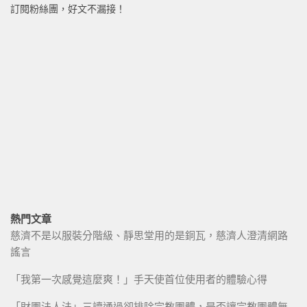
訂閱粉絲團，好文不漏接！
熱門文章
慈濟不是以服裝分階級、靜思堂用的是銅瓦，慈濟人澄清網路
謠言
「我第一次感覺這麼爽！」手天使首位使用者的體驗心得
「財團法人法」三讀通過卻排除宗教團體，是否讓宗教團體無