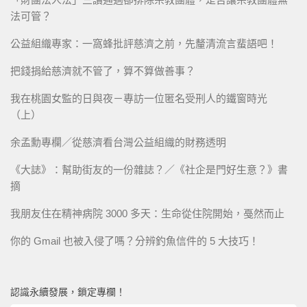
法可管？
公益組織專家：一窩蜂批評慈濟之前，先釐清流言蜚語吧！
把錢捐給慈濟就不管了，算不算做善事？
我在桃園女監的日與夜－專訪一位匿名受刑人的鐵窗時光
（上）
余孟勳專欄／從慈濟看台灣公益組織的財務透明
《大誌》：幫助街友的一份雜誌？／《社企是門好生意？》書
摘
我朋友住在精神病院 3000 多天：生命從住院開始，戞然而止
你的 Gmail 也被入侵了嗎？分辨釣魚信件的 5 大技巧！
認識永續發展，鎖定專欄！