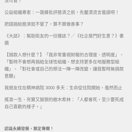
法可管？
公益組織專家：一窩蜂批評慈濟之前，先釐清流言蜚語吧！
把錢捐給慈濟就不管了，算不算做善事？
《大誌》：幫助街友的一份雜誌？／《社企是門好生意？》書
摘
【捐款人想什麼？】「我非常重視財報的合理度、透明度」、
「暫時不會想再捐給全球性組織，想支持更多在地服務型組
織」、「對社會或自己的想法一陣一陣改變，讓我暫時無捐款
意願」
我朋友住在精神病院 3000 多天：生命從住院開始，戞然而止
搖滾一生、充實又狼狽的樹木希林：「人都會死，至少要死成
自己喜歡的樣子。」
認識永續發展，鎖定專欄！