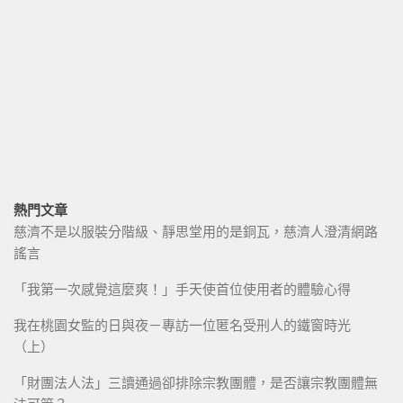
熱門文章
慈濟不是以服裝分階級、靜思堂用的是銅瓦，慈濟人澄清網路
謠言
「我第一次感覺這麼爽！」手天使首位使用者的體驗心得
我在桃園女監的日與夜－專訪一位匿名受刑人的鐵窗時光
（上）
「財團法人法」三讀通過卻排除宗教團體，是否讓宗教團體無