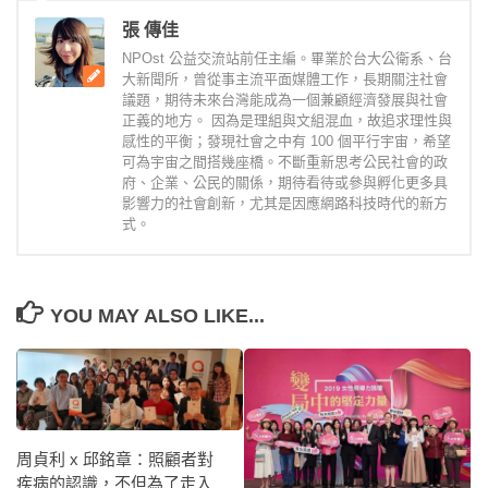
張 傳佳
NPOst 公益交流站前任主編。畢業於台大公衛系、台
大新聞所，曾從事主流平面媒體工作，長期關注社會
議題，期待未來台灣能成為一個兼顧經濟發展與社會
正義的地方。 因為是理組與文組混血，故追求理性與
感性的平衡；發現社會之中有 100 個平行宇宙，希望
可為宇宙之間搭幾座橋。不斷重新思考公民社會的政
府、企業、公民的關係，期待看待或參與孵化更多具
影響力的社會創新，尤其是因應網路科技時代的新方
式。
YOU MAY ALSO LIKE...
周貞利 x 邱銘章：照顧者對
疾病的認識，不但為了走入