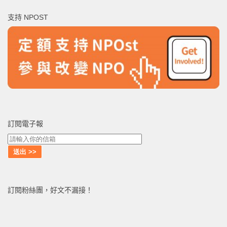
鍵
支持 NPOST
字:
訂閱電子報
訂閱粉絲團，好文不漏接！