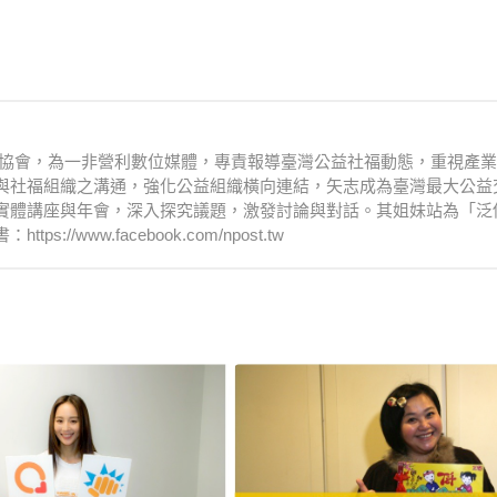
文化協會，為一非營利數位媒體，專責報導臺灣公益社福動態，重視產
與社福組織之溝通，強化公益組織橫向連結，矢志成為臺灣最大公益
實體講座與年會，深入探究議題，激發討論與對話。其姐妹站為「泛
www.facebook.com/npost.tw