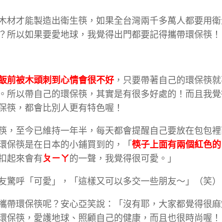
木材才能製造出衛生筷，如果全台灣兩千多萬人都要用衛
？所以如果要愛地球，我覺得出門都要記得攜帶環保筷！
飯前被木頭刺到心情會很不好
，只要帶著自己的環保筷就
。所以帶自己的環保筷，其實是有很多好處的！而且我覺
保筷，都會比別人更有特色喔！
筷，至今已維持一年半，每天都會提醒自己要放在包包裡
環保筷是在日本的小鋪買到的，「
筷子上面有兩個紅色的
扣起來會有
ㄆㄧㄚ
的一聲，我覺得很可愛。」
友驚呼「可愛」，「這樣又可以多交一些朋友～」（笑）
攜帶環保筷呢？安心亞笑說：「沒有耶，大家都覺得很麻
環保筷，愛護地球、照顧自己的健康，而且也很時尚喔！