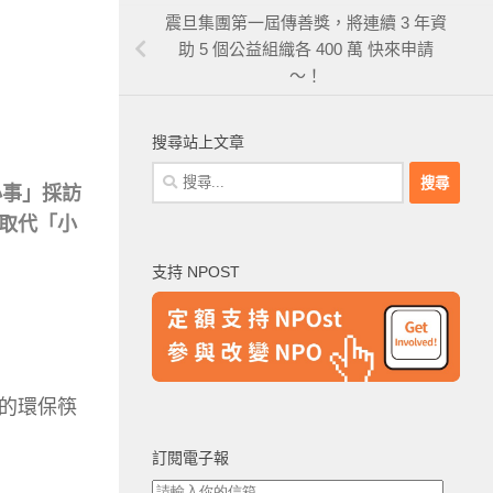
震旦集團第一屆傳善獎，將連續 3 年資
助 5 個公益組織各 400 萬 快來申請
～！
搜尋站上文章
搜
小事」採訪
尋
取代「小
關
鍵
支持 NPOST
字:
的環保筷
訂閱電子報