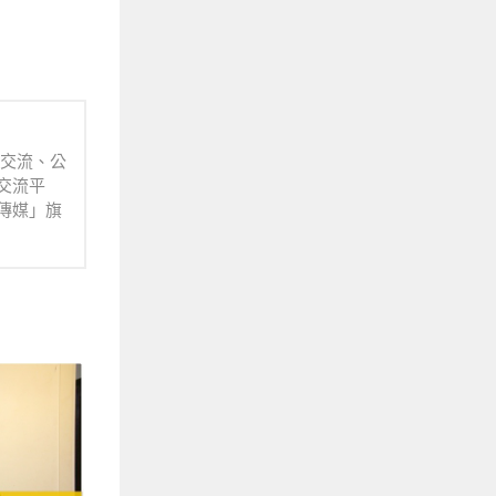
業交流、公
交流平
傳媒」旗