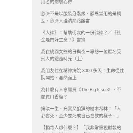
用者的體驗心得
慈濟不是以服裝分階級、靜思堂用的是銅
瓦，慈濟人澄清網路謠言
《大誌》：幫助街友的一份雜誌？／《社
企是門好生意？》書摘
我在桃園女監的日與夜－專訪一位匿名受
刑人的鐵窗時光（上）
我朋友住在精神病院 3000 多天：生命從住
院開始，戞然而止
為什麼有人寧願買《The Big Issue》，不
願買口香糖？
搖滾一生、充實又狼狽的樹木希林：「人
都會死，至少要死成自己喜歡的樣子。」
【捐款人想什麼？】「我非常重視財報的