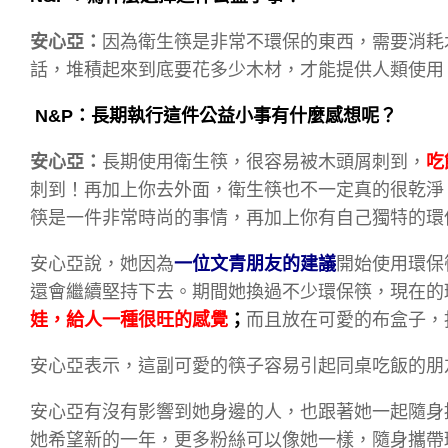
安心亞：
因為衛生筷是非常不環保的東西，需要消耗
話，堆積起來到底要花多少木材，才能提供人類使用
N&P：長期執行這件公益小事有什麼感想呢？
安心亞：
長期使用衛生筷，很容易被木頭屑刺到，
吃
刺到！再加上你去外面，衛生筷也不一定真的很乾淨
筷是一件非常時尚的事情，再加上你有自己獨特的環
安心亞說，她因為
一位文青朋友的建議
開始使用環保
還會繼續堅持下去。期間她換過不少環保筷，現在的
娃，給人一種很旺的感覺
；
而且放在可愛的布盒子，
安心亞表示，這副可愛的筷子容易引起同桌吃飯的朋
安心亞有沒有影響到她身邊的人，也跟著她一起隨身
她希望新的一年，更多粉絲可以像她一樣，隨身攜帶