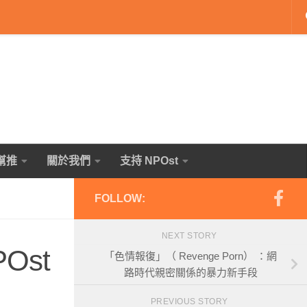
幫推
關於我們
支持 NPOst
FOLLOW:
NEXT STORY
st
「色情報復」（ Revenge Porn） ：網
路時代親密關係的暴力新手段
PREVIOUS STORY