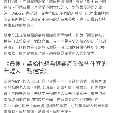
意料的好，而最感動的是，藉由這個活動，看見了好多在不同
領域、不同背景，甚至是不同世代的人，對於銀髮議題的關
注。Deborah也提到，讓這些如此不同的人發現自己原來和這個
議題有所連結、讓從前不會來的人有所參與，也正是做行銷這
件事有趣的地方。
銀享全球想讓台灣的高齡組織與國際接軌，但與「國際連結」
這件事比較像是一個媒介和工具，而最主要的核心仍是「回到
台灣」，透過與外界的想法激盪，可以加速台灣帶進更多更好
的服務，這才是銀享全球，想在銀髮產業帶入的影響力。
《最後，請給也想為銀髮產業做些什麼的
年輕人一點建議》
昕伶鼓勵年輕人可以用自己習慣、而且喜歡的方式，去接觸你
不熟悉的老人家，例如：環島、走進社區、看電影，用你的眼
睛，實際去經歷、去感受身邊的老人家是什麼樣子，或許你就
會發現到他們和你想像的不同，你就會發現到他們的可愛。
Deborah也補充，而再透過國際的接觸，也能讓年輕人對銀髮產
業擁有不同的想像、激盪出不同的火花。