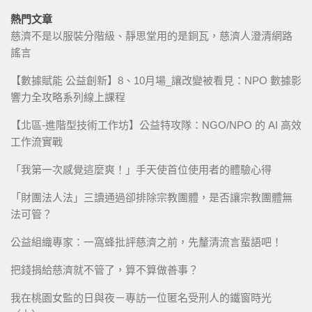
熱門文章
慈濟不是以服裝分階級、靜思堂用的是銅瓦，慈濟人澄清網路
謠言
【數據賦能 公益創新】8、10月場_讓改變被看見：NPO 數據影
響力全攻略系列線上課程
【北區-進階型技術工作坊】公益特攻隊：NGO/NPO 的 AI 高效
工作流實戰
「我第一次感覺這麼爽！」手天使首位使用者的體驗心得
「財團法人法」三讀通過卻排除宗教團體，是否讓宗教團體無
法可管？
公益組織專家：一窩蜂批評慈濟之前，先釐清流言蜚語吧！
把錢捐給慈濟就不管了，算不算做善事？
我在桃園女監的日與夜－專訪一位匿名受刑人的鐵窗時光