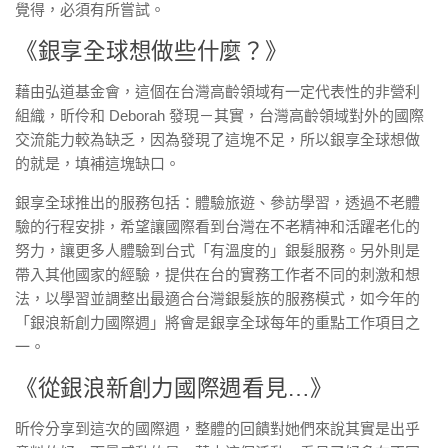
覺得，必須有所嘗試。
《銀享全球想做些什麼？》
藉由弘道基金會，這個在台灣高齡領域有一定代表性的非營利
組織，昕伶和 Deborah 發現－其實，台灣高齡領域對外的國際
交流能力較為缺乏，因為發現了這塊不足，所以銀享全球想做
的就是，填補這塊缺口。
銀享全球推出的服務包括：體驗旅遊、參訪學習，透過不老體
驗的行程安排，希望讓國際看到台灣在不老精神和活躍老化的
努力，讓更多人體驗到台式「有溫度的」銀髮服務。另外則是
帶入其他國家的經驗，提供在台的實務工作者不同的刺激和想
法，以學習並調整出最適合台灣銀髮族的服務模式，如今年的
「銀浪新創力國際週」將會是銀享全球每年的重點工作項目之
一。
《從銀浪新創力國際週看見…》
昕伶分享到這次的國際週，整體的回饋對她們來說其實是出乎