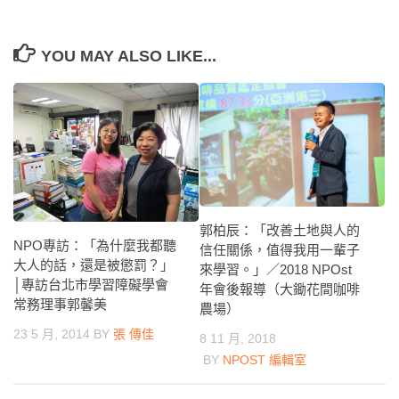
YOU MAY ALSO LIKE...
郭柏辰：「改善土地與人的
NPO專訪：「為什麼我都聽
信任關係，值得我用一輩子
大人的話，還是被懲罰？」
來學習。」／2018 NPOst
│專訪台北市學習障礙學會
年會後報導（大鋤花間咖啡
常務理事郭馨美
農場）
23 5 月, 2014
BY
張 傳佳
8 11 月, 2018
BY
NPOST 編輯室