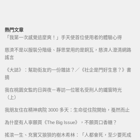
熱門文章
「我第一次感覺這麼爽！」手天使首位使用者的體驗心得
慈濟不是以服裝分階級、靜思堂用的是銅瓦，慈濟人澄清網路
謠言
《大誌》：幫助街友的一份雜誌？／《社企是門好生意？》書
摘
我在桃園女監的日與夜－專訪一位匿名受刑人的鐵窗時光
（上）
我朋友住在精神病院 3000 多天：生命從住院開始，戞然而止
為什麼有人寧願買《The Big Issue》，不願買口香糖？
搖滾一生、充實又狼狽的樹木希林：「人都會死，至少要死成