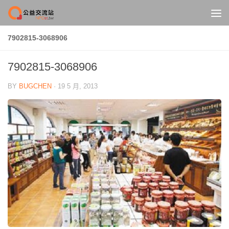
Skip to content
7902815-3068906
7902815-3068906
BY
BUGCHEN
·
19 5 月, 2013