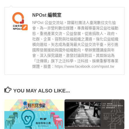
NPOst 編輯室
NPOst 公益交流站，隸屬社團法人臺灣數位文化協
會，為一非營利數位媒體，專責報導臺灣公益社福動
態，重視產業交流、公益發展，促進捐款人、政府、
社群、企業、弱勢與社福組織之溝通，強化公益組織
橫向連結，矢志成為臺灣最大公益交流平臺。另引進
國際發展援助與國外組織動向，舉辦實體講座與年
會，深入探究議題，激發討論與對話。其姐妹站為
「泛傳媒」旗下之泛科學、泛科技、娛樂重擊等專業
媒體。臉書：https://www.facebook.com/npost.tw
YOU MAY ALSO LIKE...