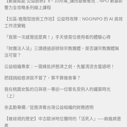
【數據賦能 公益創新】8、10月場_讓改變被看見：NPO 數據影
響力全攻略系列線上課程
【北區-進階型技術工作坊】公益特攻隊：NGO/NPO 的 AI 高效
工作流實戰
「我第一次感覺這麼爽！」手天使首位使用者的體驗心得
「財團法人法」三讀通過卻排除宗教團體，是否讓宗教團體無
法可管？
公益組織專家：一窩蜂批評慈濟之前，先釐清流言蜚語吧！
把錢捐給慈濟就不管了，算不算做善事？
我在桃園女監的日與夜－專訪一位匿名受刑人的鐵窗時光
（上）
余孟勳專欄／從慈濟看台灣公益組織的財務透明
【被歧視的歷史】中古歐洲地位獨特的「活死人」──痲瘋病患
者