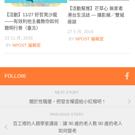
【活動幫推】芒草心 無家者
【活動】11/27 好哲凳沙龍
港台生活誌 — 攝影展／雙城
——有效利他主義教你如何
座談
聰明行善（臺北）
27 5 月, 2019
23 11 月, 2016
BY
NPOST 編輯室
BY
NPOST 編輯室
FOLLOW:
NEXT STORY
關於性騷擾，把發言權還給小紅帽吧！
PREVIOUS STORY
百工裡的人類學家講座：讓 90 歲的老人教 80 歲的老人
如何變老