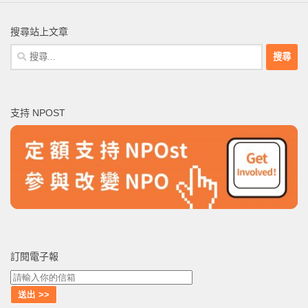
搜尋站上文章
搜
尋
關
鍵
支持 NPOST
字:
訂閱電子報