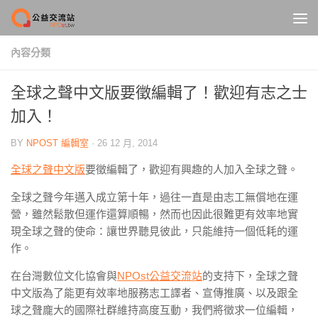
Skip to content
內容分類
全球之聲中文版要徵編輯了！歡迎有志之士
加入！
BY
NPOST 編輯室
·
26 12 月, 2014
全球之聲中文版
要徵編輯了，歡迎有興趣的人加入全球之聲。
全球之聲今年邁入成立第十年，過往一直是由志工無償地在運
營，雖然鬆散但運作還算順暢，然而也因此很難更有效率地實
現全球之聲的使命：讓世界聽見彼此，只能維持一個低耗的運
作。
在台灣數位文化協會與
NPOst公益交流站
的支持下，全球之聲
中文版為了能更有效率地服務志工譯者、宣傳推廣、以及跟全
球之聲龐大的國際社群維持高度互動，我們將徵求一位編輯，