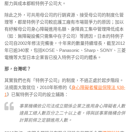
壓力與成本都較特例子公司大。
除此之外，可共用母公司的行銷資源、接受母公司的制度化管
理等，都是特例子公司較庇護工廠有市場競爭力的原因；加以
有紓解母公司身心障礙進用名額、身障員工集中管理降低成本
（如：無障礙設備只需集中在子公司）等誘因，日本的特例子
公司自2002年修法完備後，十年來的數量持續增長，截至2012
年已逾340家，包括KOSE、Panasonic、Sharp、SONY、三菱
電機等大型日本企業皆已投入特例子公司的體系。
那，台灣呢？
其實我們也有「特例子公司」的制度，不過正處於起步階段。
法規面大致就位，2010年新修的《
身心障礙者權益保障法 §38-
1
》已幫特例子公司的設立鋪路：
事業機構依公司法成立關係企業之進用身心障礙者人數
達員工總人數百分之二十以上者，得與該事業機構合併
計算前條之定額進用人數。