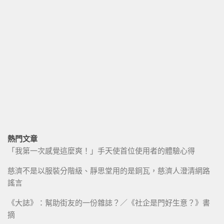
熱門文章
「我第一次感覺這麼爽！」手天使首位使用者的體驗心得
慈濟不是以服裝分階級、靜思堂用的是銅瓦，慈濟人澄清網路
謠言
《大誌》：幫助街友的一份雜誌？／《社企是門好生意？》書
摘