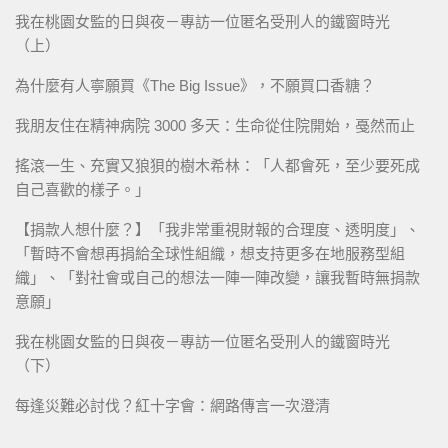
我在桃園女監的日與夜－專訪一位匿名受刑人的鐵窗時光
（上）
為什麼有人寧願買《The Big Issue》，不願買口香糖？
我朋友住在精神病院 3000 多天：生命從住院開始，戞然而止
搖滾一生、充實又狼狽的樹木希林：「人都會死，至少要死成
自己喜歡的樣子。」
【捐款人想什麼？】「我非常重視財報的合理度、透明度」、
「暫時不會想再捐給全球性組織，想支持更多在地服務型組
織」、「對社會或自己的想法一陣一陣改變，讓我暫時無捐款
意願」
我在桃園女監的日與夜－專訪一位匿名受刑人的鐵窗時光
（下）
每逢災難必討伐？紅十字會：網路傳言一次澄清