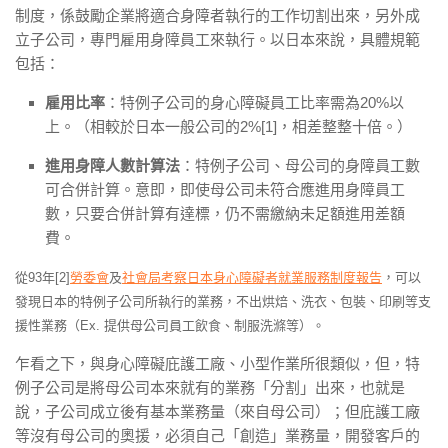
制度，係鼓勵企業將適合身障者執行的工作切割出來，另外成
立子公司，專門雇用身障員工來執行。以日本來說，具體規範
包括：
雇用比率
：特例子公司的身心障礙員工比率需為20%以
上。（相較於日本一般公司的2%[1]，相差整整十倍。）
進用身障人數計算法
：特例子公司、母公司的身障員工數
可合併計算。意即，即使母公司未符合應進用身障員工
數，只要合併計算有達標，仍不需繳納未足額進用差額
費。
從93年[2]
勞委會
及
社會局考察日本身心障礙者就業服務制度報告
，可以
發現日本的特例子公司所執行的業務，不出烘焙、洗衣、包裝、印刷等支
援性業務（Ex. 提供母公司員工飲食、制服洗滌等）。
乍看之下，與身心障礙庇護工廠、小型作業所很類似，但，特
例子公司是將母公司本來就有的業務「分割」出來，也就是
說，子公司成立後有基本業務量（來自母公司）；但庇護工廠
等沒有母公司的奧援，必須自己「創造」業務量，開發客戶的