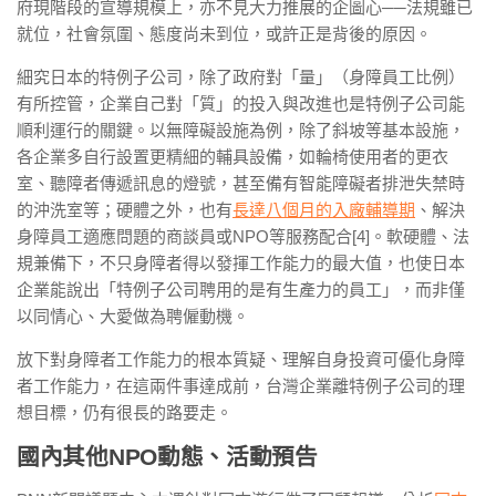
府現階段的宣導規模上，亦不見大力推展的企圖心──法規雖已
就位，社會氛圍、態度尚未到位，或許正是背後的原因。
細究日本的特例子公司，除了政府對「量」（身障員工比例）
有所控管，企業自己對「質」的投入與改進也是特例子公司能
順利運行的關鍵。以無障礙設施為例，除了斜坡等基本設施，
各企業多自行設置更精細的輔具設備，如輪椅使用者的更衣
室、聽障者傳遞訊息的燈號，甚至備有智能障礙者排泄失禁時
的沖洗室等；硬體之外，也有
長達八個月的入廠輔導期
、解決
身障員工適應問題的商談員或NPO等服務配合[4]。軟硬體、法
規兼備下，不只身障者得以發揮工作能力的最大值，也使日本
企業能說出「特例子公司聘用的是有生產力的員工」，而非僅
以同情心、大愛做為聘僱動機。
放下對身障者工作能力的根本質疑、理解自身投資可優化身障
者工作能力，在這兩件事達成前，台灣企業離特例子公司的理
想目標，仍有很長的路要走。
國內其他NPO動態、活動預告