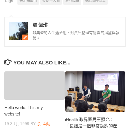
Tags:
未足額進用
特例子公司
身心障礙
身心障礙就業
羅 佩琪
非典型的人生迷茫組，對資訊整理有詭異的渴望與執
著。
YOU MAY ALSO LIKE...
Hello world. This my
website!
iHealth 政昇藥局王照允：
19 3 月, 1999
BY
余 孟勳
「長照是一個非常動態的產