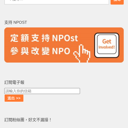
尋
關
鍵
支持 NPOST
字:
訂閱電子報
訂閱粉絲團，好文不漏接！