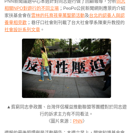
PNN新聞議題中心本週針對同志遊行做了回顧報導，分析
同志
相關NPO對遊行的不同立場
；PeoPo公民新聞網則應景的介紹
家扶基金會在
雲林的托育孩童萬聖節活動
及
台北的認養人與認
養童相見歡
；巷仔口社會則刊載了台大社會學系陳東升教授的
社會設計系列文章
。
▲貧窮同志參政團、台灣伴侶權益推動聯盟等團體對於同志遊
行的訴求主力有不同看法。
〈圖片來源：
PNN
〉
週報的最後照慣例是活動預告：本週六早上，開放知識基金會