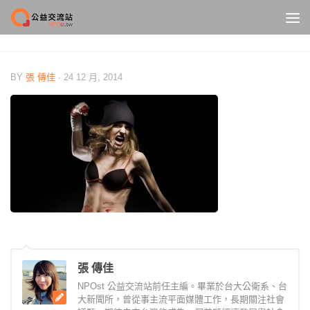
Skip to content
BY
張 傳佳
·
24 12 月, 2014
張 傳佳
NPOst 公益交流站前任主編。畢業於台大公衛系、台
大新聞所，曾從事主流平面媒體工作，長期關注社會