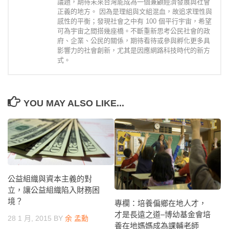
議題，期待未來台灣能成為一個兼顧經濟發展與社會
正義的地方。 因為是理組與文組混血，故追求理性與
感性的平衡；發現社會之中有 100 個平行宇宙，希望
可為宇宙之間搭幾座橋。不斷重新思考公民社會的政
府、企業、公民的關係，期待看待或參與孵化更多具
影響力的社會創新，尤其是因應網路科技時代的新方
式。
YOU MAY ALSO LIKE...
公益組織與資本主義的對
立，讓公益組織陷入財務困
境？
專欄：培養偏鄉在地人才，
才是長遠之道–博幼基金會培
28 1 月, 2015
BY
余 孟勳
養在地媽媽成為課輔老師