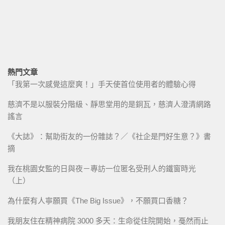
熱門文章
「我第一次感覺這麼爽！」手天使首位使用者的體驗心得
慈濟不是以服裝分階級、靜思堂用的是銅瓦，慈濟人澄清網路
謠言
《大誌》：幫助街友的一份雜誌？／《社企是門好生意？》書
摘
我在桃園女監的日與夜－專訪一位匿名受刑人的鐵窗時光
（上）
為什麼有人寧願買《The Big Issue》，不願買口香糖？
我朋友住在精神病院 3000 多天：生命從住院開始，戞然而止