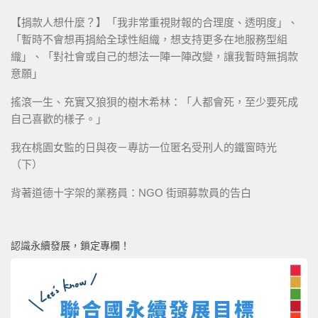
【捐款人想什麼？】「我非常重視財報的合理度、透明度」、
「暫時不會想再捐給全球性組織，想支持更多在地服務型組
織」、「對社會或自己的想法一陣一陣改變，讓我暫時無捐款
意願」
搖滾一生、充實又狼狽的樹木希林：「人都會死，至少要死成
自己喜歡的樣子。」
我在桃園女監的日與夜－專訪一位匿名受刑人的鐵窗時光
（下）
背著道德十字架的業務員：NGO 街頭募款員的告白
認識永續發展，鎖定專欄！