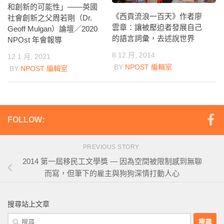
和創新的可能性」——英國
《西貢流浪一百天》作者廖
社會創新之父周若剛（Dr.
雲章：讓被壓迫者發展自己
Geoff Mulgan）論壇／2020
的語言詞彙，去述說世界
NPOst 年會報導
8 12 月, 2014
12 1 月, 2021
BY
NPOST 編輯室
BY
NPOST 編輯室
FOLLOW:
PREVIOUS STORY
2014 第一屆移民工文學獎 — 因為空間被限制感到無聊
而寫，但筆下的雇主與狗狗深情打動人心
搜尋站上文章
搜