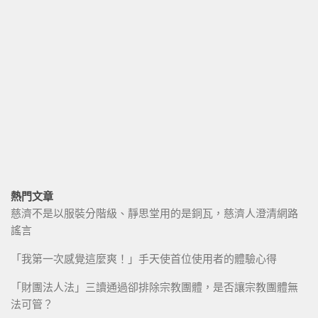
熱門文章
慈濟不是以服裝分階級、靜思堂用的是銅瓦，慈濟人澄清網路
謠言
「我第一次感覺這麼爽！」手天使首位使用者的體驗心得
「財團法人法」三讀通過卻排除宗教團體，是否讓宗教團體無
法可管？