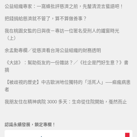
公益組織專家：一窩蜂批評慈濟之前，先釐清流言蜚語吧！
把錢捐給慈濟就不管了，算不算做善事？
我在桃園女監的日與夜－專訪一位匿名受刑人的鐵窗時光
（上）
余孟勳專欄／從慈濟看台灣公益組織的財務透明
《大誌》：幫助街友的一份雜誌？／《社企是門好生意？》書
摘
【被歧視的歷史】中古歐洲地位獨特的「活死人」──痲瘋病患
者
我朋友住在精神病院 3000 多天：生命從住院開始，戞然而止
認識永續發展，鎖定專欄！