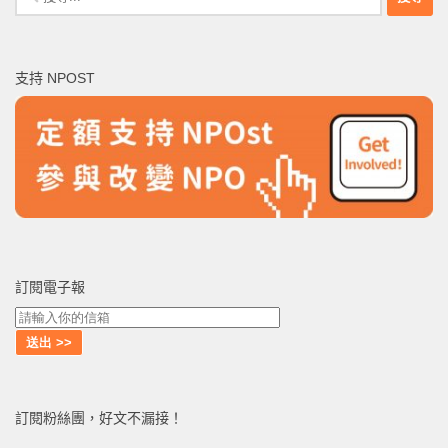
尋
關
鍵
支持 NPOST
字:
訂閱電子報
訂閱粉絲團，好文不漏接！