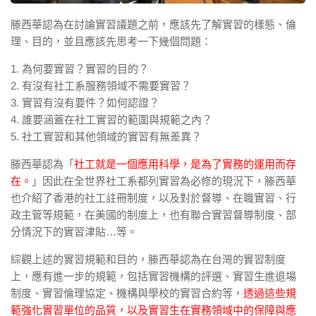
滕西華認為在討論實習議題之前，應該先了解實習的樣態、倫
理、目的，並且應該先思考一下幾個問題：
1. 為何要實習？實習的目的？
2. 有沒有社工系服務領域不需要實習？
3. 實習有沒有要件？如何認證？
4. 誰要涵蓋在社工實習的範圍與規範之內？
5. 社工實習和其他領域的實習有無差異？
滕西華認為「
社工就是一個應用科學，是為了實務的運用而存
在。
」因此在全世界社工系都列實習為必修的現況下，滕西華
也介紹了香港的社工註冊制度，以及對於督導、在職實習、行
政主管等規範，在美國的制度上，也有聯合實習督導制度、部
分情況下的實習津貼…等。
綜觀上述的實習規範和目的，滕西華認為在台灣的實習制度
上，應有進一步的規範，包括實習機構的評選、實習生進退場
制度、實習倫理協定、機構與學校的實習合約等，
透過這些規
範強化實習單位的品質，以及實習生在實務領域中的保障與應