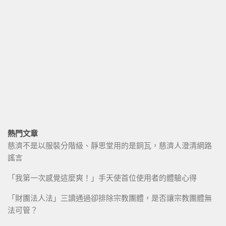
熱門文章
慈濟不是以服裝分階級、靜思堂用的是銅瓦，慈濟人澄清網路
謠言
「我第一次感覺這麼爽！」手天使首位使用者的體驗心得
「財團法人法」三讀通過卻排除宗教團體，是否讓宗教團體無
法可管？