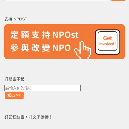
尋
關
鍵
支持 NPOST
字:
訂閱電子報
訂閱粉絲團，好文不漏接！