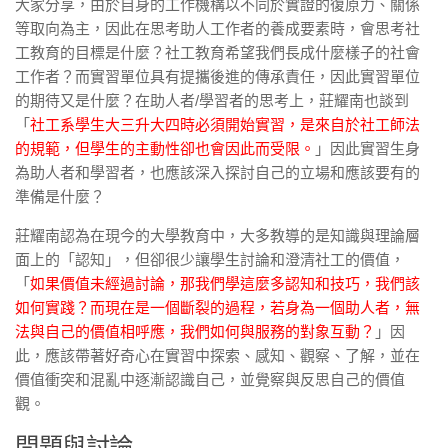
大家分享，由於自身的工作機構以不同於實證的復原力、關係
等取向為主，因此在思考助人工作者的養成要素時，會思考社
工教育的目標是什麼？社工教育希望我們長成什麼樣子的社會
工作者？而實習單位具有提攜後進的傳承責任，因此實習單位
的期待又是什麼？在助人者/學習者的思考上，莊耀南也談到
「
社工系學生大三升大四時必須開始實習，是來自於社工師法
的規範，但學生的主動性卻也會因此而受限。
」因此實習生身
為助人者和學習者，也應該深入探討自己的立場和應該要有的
準備是什麼？
莊耀南認為在現今的大學教育中，大多教導的是知識與理論層
面上的「認知」，但卻很少讓學生討論和澄清社工的價值，
「
如果價值未經過討論，那我們學這麼多認知和技巧，我們該
如何實踐？而現在是一個斷裂的過程，若身為一個助人者，無
法與自己的價值相呼應，我們如何與服務的對象互動？
」因
此，應該帶著好奇心在實習中探索、感知、觀察、了解，並在
價值衝突和混亂中逐漸認識自己，並覺察與反思自己的價值
觀。
問題與討論