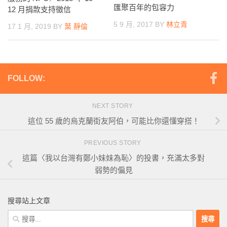
匯聚百年的包容力
12 月捐款支持徵信
5 9 月, 2017
BY
林立青
17 1 月, 2019
BY
葉 靜倫
FOLLOW:
NEXT STORY
這位 55 歲的烏克蘭街友阿伯，可能比你還懂穿搭！
PREVIOUS STORY
這篇〈我以台灣有鄭小妹妹為恥〉的投書，充滿太多對
弱勢的偏見
搜尋站上文章
搜