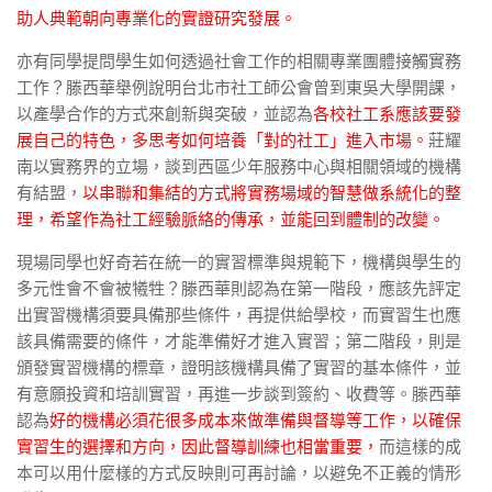
助人典範朝向專業化的實證研究發展。
亦有同學提問學生如何透過社會工作的相關專業團體接觸實務
工作？滕西華舉例說明台北市社工師公會曾到東吳大學開課，
以產學合作的方式來創新與突破，並認為
各校社工系應該要發
展自己的特色，多思考如何培養「對的社工」進入市場。
莊耀
南以實務界的立場，談到西區少年服務中心與相關領域的機構
有結盟，
以串聯和集結的方式將實務場域的智慧做系統化的整
理，希望作為社工經驗脈絡的傳承，並能回到體制的改變。
現場同學也好奇若在統一的實習標準與規範下，機構與學生的
多元性會不會被犧牲？滕西華則認為在第一階段，應該先評定
出實習機構須要具備那些條件，再提供給學校，而實習生也應
該具備需要的條件，才能準備好才進入實習；第二階段，則是
頒發實習機構的標章，證明該機構具備了實習的基本條件，並
有意願投資和培訓實習，再進一步談到簽約、收費等。滕西華
認為
好的機構必須花很多成本來做準備與督導等工作，以確保
實習生的選擇和方向，因此督導訓練也相當重要，
而這樣的成
本可以用什麼樣的方式反映則可再討論，以避免不正義的情形