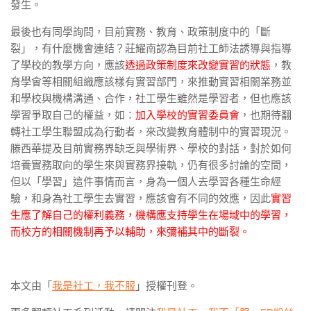
發生。
最後也有同學詢問，目前實務、教育、政策制度中的「斷
裂」，有什麼機會連結？莊耀南認為目前社工師法誘導與指導
了學校的教學方向，應該
透過政策制度來改變實習的狀態
，教
育學會等相關組織應該樣有實習部門，來推動實習相關業務並
和學校與機構溝通、合作，社工學生雖然是學習者，但也應該
學習爭取自己的權益，如：
加入學校的實習委員會
，也期待翻
轉社工學生聯盟成為行動者，來改變教育體制中的實習現況。
滕西華提及目前實務界缺乏與學術界、學校的對話，對於如何
培養實務取向的學生來與實務界接軌，仍有很多討論的空間，
但以「學習」這件事情而言，身為一個人去學習各種生命經
驗，和身為社工學生去實習，應該會有不同的效應，因此
實習
生應了解自己的權利義務，機構應支持學生在場域中的學習，
而校方的相關機制再予以輔助，來彌補其中的斷裂。
本文由「
我是社工，我不服
」授權刊登。