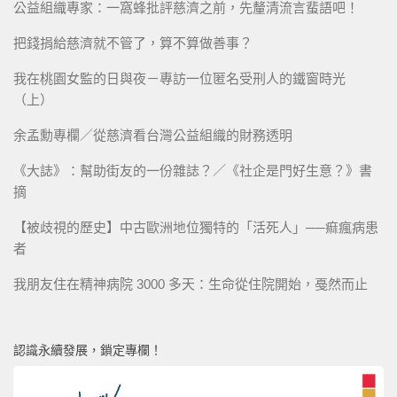
公益組織專家：一窩蜂批評慈濟之前，先釐清流言蜚語吧！
把錢捐給慈濟就不管了，算不算做善事？
我在桃園女監的日與夜－專訪一位匿名受刑人的鐵窗時光
（上）
余孟勳專欄／從慈濟看台灣公益組織的財務透明
《大誌》：幫助街友的一份雜誌？／《社企是門好生意？》書
摘
【被歧視的歷史】中古歐洲地位獨特的「活死人」──痲瘋病患
者
我朋友住在精神病院 3000 多天：生命從住院開始，戞然而止
認識永續發展，鎖定專欄！