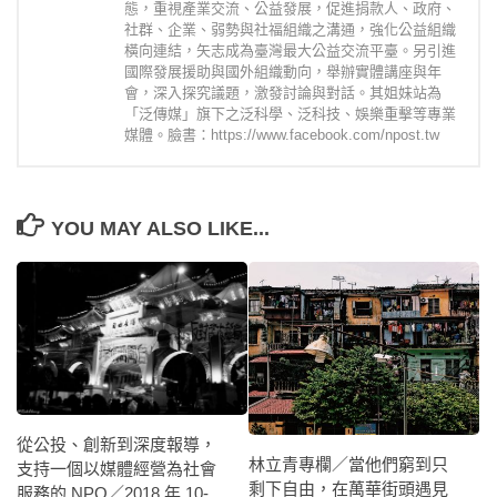
態，重視產業交流、公益發展，促進捐款人、政府、
社群、企業、弱勢與社福組織之溝通，強化公益組織
橫向連結，矢志成為臺灣最大公益交流平臺。另引進
國際發展援助與國外組織動向，舉辦實體講座與年
會，深入探究議題，激發討論與對話。其姐妹站為
「泛傳媒」旗下之泛科學、泛科技、娛樂重擊等專業
媒體。臉書：https://www.facebook.com/npost.tw
YOU MAY ALSO LIKE...
從公投、創新到深度報導，
林立青專欄／當他們窮到只
支持一個以媒體經營為社會
剩下自由，在萬華街頭遇見
服務的 NPO／2018 年 10-