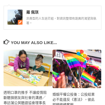
羅 佩琪
非典型的人生迷茫組，對資訊整理有詭異的渴望與執
著。
YOU MAY ALSO LIKE...
透明口罩的推手 不讓疫情阻
婚姻平權公投後：公投結果
斷聽損朋友與社會的溝通／
必不能違反《憲法》，彼此
專訪蒲公英聽語協會理事長
照顧繼續奮戰