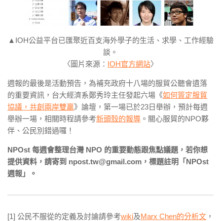
▲IOH公益平台已匯聚近百支海外學子的生活、求學、工作經驗
談。
〈圖片來源：
IOH官方網站
〉
週報的最後是活動預告，為補充政府十八場的服貿公聽會遺落
的重要資訊，台大經濟系鄭秀玲主任發起六場《
如何簽定服貿
協議，共創兩岸雙贏
》論壇，第一場已於23日舉辦，預計每週
舉辦一場，相關時程請參考
新頭殼的報導
。關心服貿的NPO夥
伴、公民別錯過囉！
NPOst 每週會整理台灣 NPO 的重要動態跟焦點議題，若你想
提供資料，請寄到 npost.tw@gmail.com，標題註明「NPOst
週報」。
[1] 公民不服從的定義及討論請參考
wiki
及
Marx Chen的分析文
，