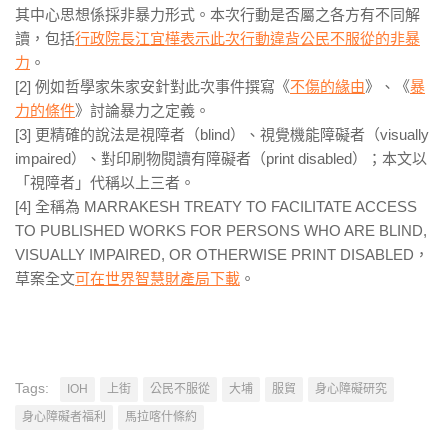
其中心思想係採非暴力形式。本次行動是否屬之各方有不同解
讀，包括
行政院長江宜樺表示此次行動違背公民不服從的非暴
力
。
[2] 例如哲學家朱家安針對此次事件撰寫《
不傷的緣由
》、《
暴
力的條件
》討論暴力之定義。
[3] 更精確的說法是視障者（blind）、視覺機能障礙者（visually
impaired）、對印刷物閱讀有障礙者（print disabled）；本文以
「視障者」代稱以上三者。
[4] 全稱為 MARRAKESH TREATY TO FACILITATE ACCESS
TO PUBLISHED WORKS FOR PERSONS WHO ARE BLIND,
VISUALLY IMPAIRED, OR OTHERWISE PRINT DISABLED，
草案全文
可在世界智慧財產局下載
。
Tags:
IOH
上街
公民不服從
大埔
服貿
身心障礙研究
身心障礙者福利
馬拉喀什條約