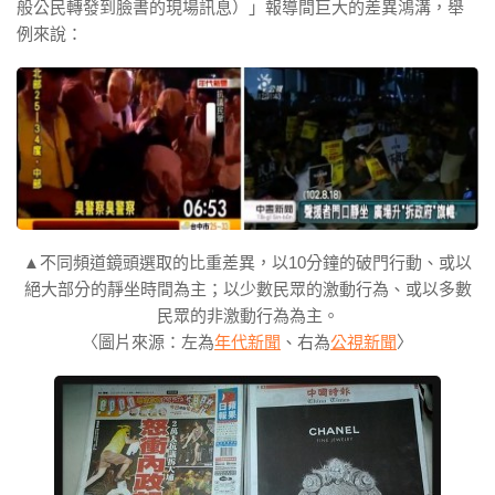
般公民轉發到臉書的現場訊息）」報導間巨大的差異鴻溝，舉
例來說：
▲不同頻道鏡頭選取的比重差異，以10分鐘的破門行動、或以
絕大部分的靜坐時間為主；以少數民眾的激動行為、或以多數
民眾的非激動行為為主。
〈圖片來源：左為
年代新聞
、右為
公視新聞
〉