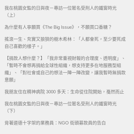
我在桃園女監的日與夜－專訪一位匿名受刑人的鐵窗時光
（上）
為什麼有人寧願買《The Big Issue》，不願買口香糖？
搖滾一生、充實又狼狽的樹木希林：「人都會死，至少要死成
自己喜歡的樣子。」
【捐款人想什麼？】「我非常重視財報的合理度、透明度」、
「暫時不會想再捐給全球性組織，想支持更多在地服務型組
織」、「對社會或自己的想法一陣一陣改變，讓我暫時無捐款
意願」
我朋友住在精神病院 3000 多天：生命從住院開始，戞然而止
我在桃園女監的日與夜－專訪一位匿名受刑人的鐵窗時光
（下）
背著道德十字架的業務員：NGO 街頭募款員的告白