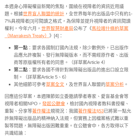
本週身心障礙權益新聞的焦點，圍繞在視障者的資訊近用議
題。根據
世界盲人聯盟的統計
，全世界每年的出版品中只有約1-
7%具視障者[3]可閱讀之格式，為保障並提升視障者的資訊閱讀
權利，今年六月，
世界智慧財產局
公布了《
馬拉喀什條約草案
（Marrakesh Treaty）
》[4]：
第一點
：要求各國制訂國內法規，除少數例外，已出版作
品應允許複製、發行無障礙版本，而不需經原作者、出版
商等原版權所有者的同意。（詳草案Article 4）
第二點
：要求各國不得針對無障礙出版品的進出口設立限
制。（詳草案Article 5、6）
其他細節可參考
草案全文
，及世界盲人聯盟的
草案分析
。
回應這份草案，本週陳節如立委邀請學者專家、愛盲基金會等
視障者相關NPO，
發起公聽會
，檢討國內視障者教科書授權、
重製、分享等
著作權法
規現況：我國
著作權法
§53
已將第一點允
許無障礙出版品的精神納入法規，但實務上因檔案格式難以重
製等問題，無障礙出版困難重重。在公聽會中，各方取得以下
共識結論：