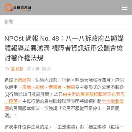
Skip to content
新聞
NPOst 週報 No. 48：八一八拆政府凸顯媒
體報導差異鴻溝 視障者資訊近用公聽會檢
討著作權法規
BY
羅 佩琪
·
26 8 月, 2013
追蹤
上週週報
「佔領內政部」行動。呼應大埔強拆滿月，這個
以靜坐、
演講
、
彩繪
、
音樂會
、
種樹
為主要形式的公民不服從
[1]行動從18日凌晨展開，19日
由主辦的農業陣線聯盟宣布暫告
一段落
，主導行動的農村陣線聯盟表明將繼續推動
土地徵收條
例
的民間版本修法，並強調「公民不服從不是停止，只是開
端」。
這次事件值得注意的是，「主流媒體」與「獨立媒體（包括一