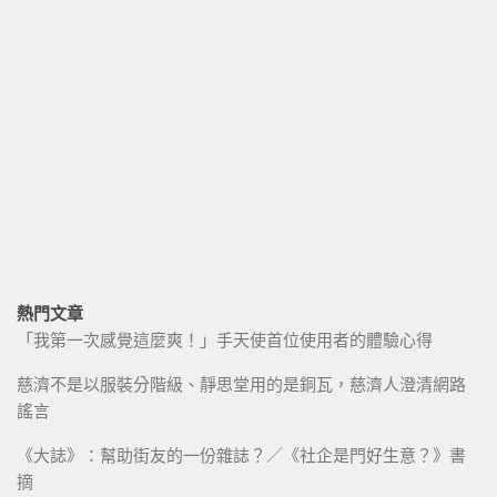
熱門文章
「我第一次感覺這麼爽！」手天使首位使用者的體驗心得
慈濟不是以服裝分階級、靜思堂用的是銅瓦，慈濟人澄清網路
謠言
《大誌》：幫助街友的一份雜誌？／《社企是門好生意？》書
摘