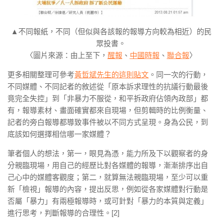
▲不同報紙，不同（但似與各該報的報導方向較為相近）的民
眾投書。
〈圖片來源：由上至下，
醒報
、
中國時報
、
聯合報
〉
更多相關整理可參考
黃哲斌先生的這則貼文
。同一次的行動，
不同媒體、不同記者的敘述從「原本訴求理性的抗議行動最後
竟完全失控」到「非暴力不服從，和平拆政府佔領內政部」都
有，報導素材、畫面確實都來自現場，但剪輯時的比例衡量、
記者的旁白報導都導致事件被以不同方式呈現。身為公民，到
底該如何選擇相信哪一家媒體？
筆者個人的想法，第一，眼見為憑，能力所及下以觀察者的身
分親臨現場，用自己的經歷比對各媒體的報導，漸漸排序出自
己心中的媒體客觀度；第二，就算無法親臨現場，至少可以重
新「檢視」報導的內容，提出反思，例如從各家媒體對行動是
否屬「暴力」有兩極報導時，或可針對「暴力的本質與定義」
進行思考，判斷報導的合理性。[2]