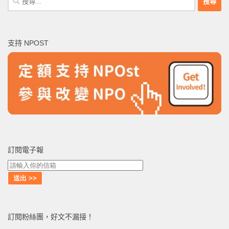
尋
關
鍵
支持 NPOST
字:
訂閱電子報
訂閱粉絲團，好文不漏接！