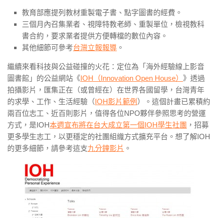
教育部應提列教材重製電子書、點字圖書的經費。
三個月內召集業者、視障特教老師、重製單位，檢視教科
書合約，要求業者提供方便轉檔的數位內容。
其他細節可參考
台灣立報報導
。
繼續來看科技與公益碰撞的火花：定位為「海外經驗線上影音
圖書館」的公益網站《
IOH（Innovation Open House）
》透過
拍攝影片，匯集正在（或曾經在）在世界各國留學，台灣青年
的求學、工作、生活經驗（
IOH影片範例
）。這個計畫已累積約
兩百位志工、近百則影片，值得各位NPO夥伴參照思考的營運
方式，是IOH
本週宣布將在台大成立第一個IOH學生社團
，招募
更多學生志工，以更穩定的社團組織方式擴充平台。想了解IOH
的更多細節，請參考這支
九分鐘影片
。