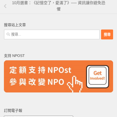
10月選書：《記憶空了，愛滿了》── 資訊讓你避免恐
懼
搜尋站上文章
搜
尋
關
鍵
支持 NPOST
字:
訂閱電子報