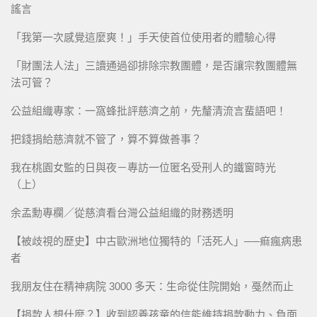
謠言
「我第一次感覺這麼爽！」手天使首位使用者的體驗心得
「財團法人法」三讀通過卻排除宗教團體，是否讓宗教團體無
法可管？
公益組織專家：一窩蜂批評慈濟之前，先釐清流言蜚語吧！
把錢捐給慈濟就不管了，算不算做善事？
我在桃園女監的日與夜－專訪一位匿名受刑人的鐵窗時光
（上）
余孟勳專欄／從慈濟看台灣公益組織的財務透明
【被歧視的歷史】中古歐洲地位獨特的「活死人」──痲瘋病患
者
我朋友住在精神病院 3000 多天：生命從住院開始，戞然而止
【捐款人想什麼？】收到認養孩童的信能維持捐款動力、負面