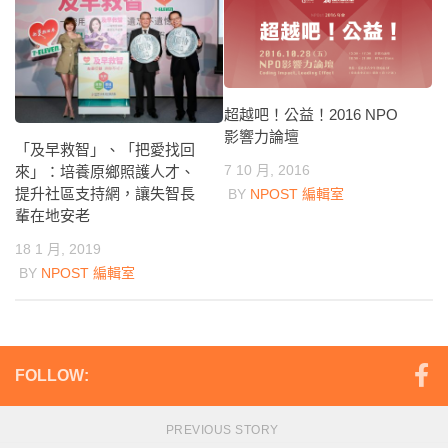
超越吧！公益！2016 NPO
影響力論壇
「及早救智」、「把愛找回
7 10 月, 2016
來」：培養原鄉照護人才、
提升社區支持網，讓失智長
BY
NPOST 編輯室
輩在地安老
18 1 月, 2019
BY
NPOST 編輯室
FOLLOW:
PREVIOUS STORY