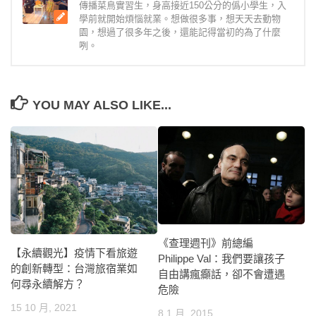
傳播菜鳥實習生，身高接近150公分的僞小學生，入
學前就開始煩惱就業。想做很多事，想天天去動物
園，想過了很多年之後，還能記得當初的為了什麼
咧。
YOU MAY ALSO LIKE...
《查理週刊》前總編
【永續觀光】疫情下看旅遊
Philippe Val：我們要讓孩子
的創新轉型：台灣旅宿業如
自由講瘋癲話，卻不會遭遇
何尋永續解方？
危險
15 10 月, 2021
8 1 月, 2015