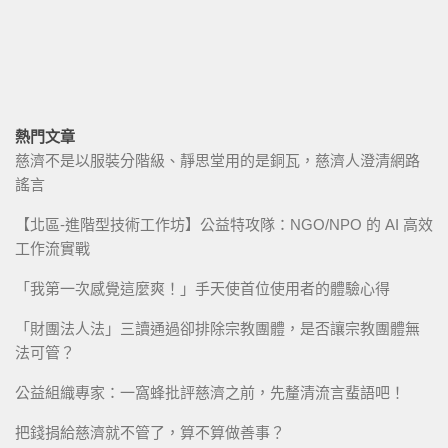
熱門文章
慈濟不是以服裝分階級、靜思堂用的是銅瓦，慈濟人澄清網路
謠言
【北區-進階型技術工作坊】公益特攻隊：NGO/NPO 的 AI 高效
工作流實戰
「我第一次感覺這麼爽！」手天使首位使用者的體驗心得
「財團法人法」三讀通過卻排除宗教團體，是否讓宗教團體無
法可管？
公益組織專家：一窩蜂批評慈濟之前，先釐清流言蜚語吧！
把錢捐給慈濟就不管了，算不算做善事？