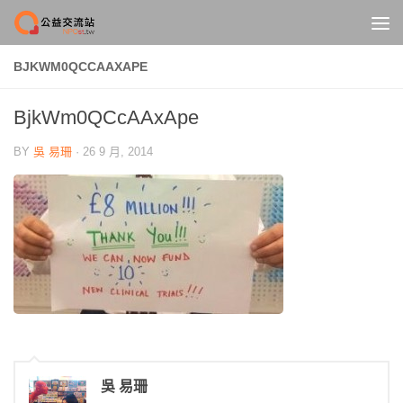
Skip to content
BJKWM0QCCAAXAPE
BjkWm0QCcAAxApe
BY
吳 易珊
·
26 9 月, 2014
吳 易珊