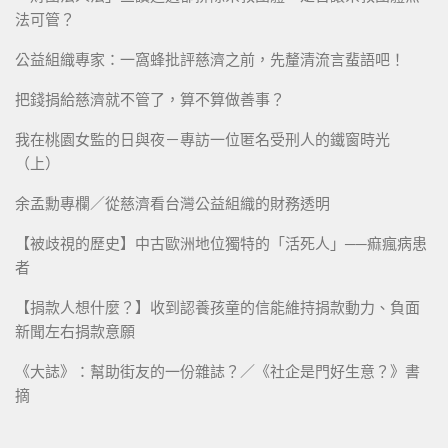
法可管？
公益組織專家：一窩蜂批評慈濟之前，先釐清流言蜚語吧！
把錢捐給慈濟就不管了，算不算做善事？
我在桃園女監的日與夜－專訪一位匿名受刑人的鐵窗時光
（上）
余孟勳專欄／從慈濟看台灣公益組織的財務透明
【被歧視的歷史】中古歐洲地位獨特的「活死人」──痲瘋病患
者
【捐款人想什麼？】收到認養孩童的信能維持捐款動力、負面
新聞左右捐款意願
《大誌》：幫助街友的一份雜誌？／《社企是門好生意？》書
摘