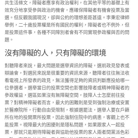
共生活條文，障礙者應享有政治權利，在其他平等的基礎上有
效充分地享受參與政治的機會，應確保障礙者有機會投票及當
選。但反觀我國現況，卻與公約的理想差距甚遠。李秉宏律師
舉例，二十歲投票權是所有國民的權利，障礙者也不例外，但
是投票這件事，各種不同障別者會有不同實現參政權與否的問
題。
沒有障礙的人，只有障礙的環境
對聽障者來說，最大問題是選舉資訊的障礙，選前政見發表或
辯論會，對選民來說是很重要的資訊來源，聽障者往往無法收
看電視上所發表的政見，無法獲得足夠的資訊判斷應投給哪一
位參選者。選舉當日的投票空間也影響肢障者或精神障礙者的
參政權益，選區如果沒有無障礙空間，肢障人士怎麼前往投
票？對精神障礙者而言，最大的困難則是受到強制治療或安置
於醫療院所，行動自由受限制，根據選罷法，選舉人要在戶籍
所在地的投開票所投票，因此強制住院中的病患，客觀上也不
能投票。視障最大的困擾則是隱私問題，如果跟家人一起投
票，那就只能期待障礙者與協助他投票的家人兩者間黨派色彩