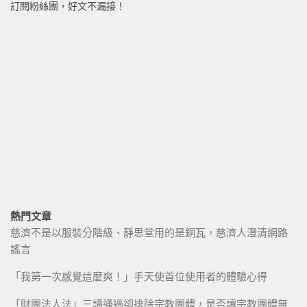
訂閱粉絲團，好文不漏接！
熱門文章
慈濟不是以服裝分階級、靜思堂用的是銅瓦，慈濟人澄清網路
謠言
「我第一次感覺這麼爽！」手天使首位使用者的體驗心得
「財團法人法」三讀通過卻排除宗教團體，是否讓宗教團體無