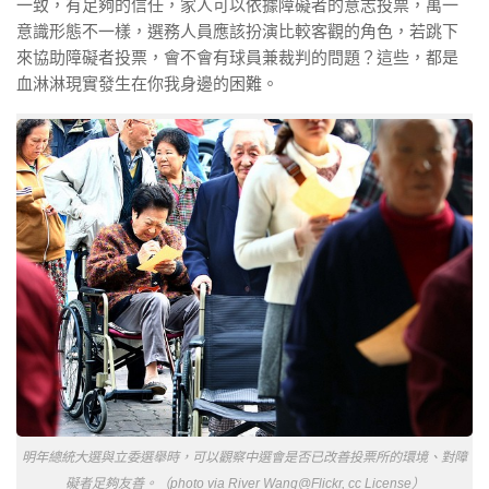
一致，有足夠的信任，家人可以依據障礙者的意志投票，萬一
意識形態不一樣，選務人員應該扮演比較客觀的角色，若跳下
來協助障礙者投票，會不會有球員兼裁判的問題？這些，都是
血淋淋現實發生在你我身邊的困難。
明年總統大選與立委選舉時，可以觀察中選會是否已改善投票所的環境、對障
礙者足夠友善。（photo via River Wang@Flickr, cc License）