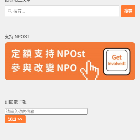
搜
尋
關
鍵
支持 NPOST
字:
訂閱電子報