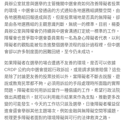
員辦公室就曾與選舉的主管機關中選會商如何改善障礙者投票
的環境。中選會以發通函的方式通知各地選務組調整空間，由
各地選務組回報達成與否，但是投票場地是否真的無障礙，卻
是由各地選務組的主觀意識判斷，無統一的標準。目前，楊委
員辦公室與障權會仍持續與中選會溝通訂定統一標準的工作。
障權會也曾爭取中選會委員需有一名為身心障礙者代表，以利
障礙者的觀點能被包含進整個選舉流程的設計過程裡，但中選
會卻以許多制度面的困難回絕，至今仍未成功。
如果障礙者在選舉的場合遭遇不友善的環境，是否可以依據
CRDP 公約向中選會提起行政訴訟，或是請求損害賠償？這些
是除了討論更友善的投票技術以外，當障礙者不斷去說服、遊
說或教育民眾都不夠，必須用訴訟的手段處理時所面臨的實際
問題。障礙者如何用訴訟當作一種倡議的工作，希望行政法院
做出具體裁示，就可以利用裁示結果來作為支點，推動更多改
變的可能發生。今天的工作坊只談及選舉，日後障礙者權益促
進會還會舉辦其他主題場次，例如金融與無障礙空間等議題，
梳理更多障礙者面對的環境障礙與可行的法律救濟之路。