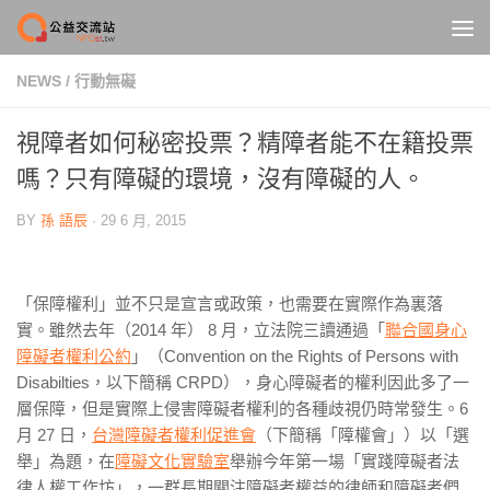
Skip to content
NEWS
/
行動無礙
視障者如何秘密投票？精障者能不在籍投票
嗎？只有障礙的環境，沒有障礙的人。
BY
孫 語辰
·
29 6 月, 2015
「保障權利」並不只是宣言或政策，也需要在實際作為裏落
實。雖然去年（2014 年） 8 月，立法院三讀通過「
聯合國身心
障礙者權利公約
」（Convention on the Rights of Persons with
Disabilties，以下簡稱 CRPD），身心障礙者的權利因此多了一
層保障，但是實際上侵害障礙者權利的各種歧視仍時常發生。6
月 27 日，
台灣障礙者權利促進會
（下簡稱「障權會」）以「選
舉」為題，在
障礙文化實驗室
舉辦今年第一場「實踐障礙者法
律人權工作坊」，一群長期關注障礙者權益的律師和障礙者們