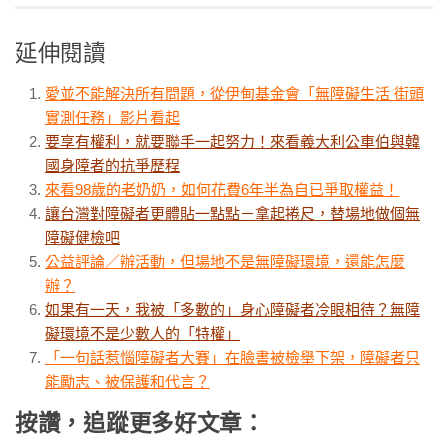
延伸閱讀
愛並不能解決所有問題，從伊甸基金會「無障礙生活 街頭
實測任務」影片看起
要享有權利，就要聯手一起努力！來看義大利公車伯與韓
國身障者的抗爭歷程
來看98歲的老奶奶，如何花費6年半為自已爭取權益！
讓台灣對障礙者更體貼一點點－拿起捲尺，替場地做個無
障礙健檢吧
公益評論／辦活動，但場地不是無障礙環境，還能怎麼
辦？
如果有一天，我被「多數的」身心障礙者冷眼相待？無障
礙環境不是少數人的「特權」
「一句話惹惱障礙者大賽」在臉書被檢舉下架，障礙者只
能勵志、被保護和代言？
按讚，追蹤更多好文章：