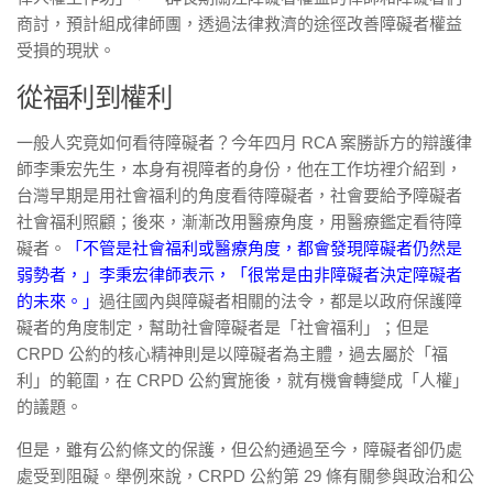
商討，預計組成律師團，透過法律救濟的途徑改善障礙者權益
受損的現狀。
從福利到權利
一般人究竟如何看待障礙者？今年四月 RCA 案勝訴方的辯護律
師李秉宏先生，本身有視障者的身份，他在工作坊裡介紹到，
台灣早期是用社會福利的角度看待障礙者，社會要給予障礙者
社會福利照顧；後來，漸漸改用醫療角度，用醫療鑑定看待障
礙者。
「不管是社會福利或醫療角度，都會發現障礙者仍然是
弱勢者，」李秉宏律師表示，「很常是由非障礙者決定障礙者
的未來。」
過往國內與障礙者相關的法令，都是以政府保護障
礙者的角度制定，幫助社會障礙者是「社會福利」；但是
CRPD 公約的核心精神則是以障礙者為主體，過去屬於「福
利」的範圍，在 CRPD 公約實施後，就有機會轉變成「人權」
的議題。
但是，雖有公約條文的保護，但公約通過至今，障礙者卻仍處
處受到阻礙。舉例來說，CRPD 公約第 29 條有關參與政治和公