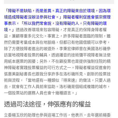
「障礙不是缺陷，而是差異。真正的障礙來自於環境，因為環
境造成障礙者沒辦法參與社會。」障礙者權利促進會張宗傑理
事表示，「所以我們常會說，沒有障礙的人，只有障礙的環
境。」
透過改善環境來包容障礙，才是真正的保障身障者權
益，兼顧尊重多元文化。事實上，許多障礙者面臨的限制，雖
然仍需要考量成本與在地脈絡，但都已有他國借鏡可以參考，
除了方便肢障者進出的坡道外，李秉宏律師曾在美國洛杉磯參
訪當地視障者投票的輔具，透過播音的技術彌平視障者無法使
用紙本選票的困擾；另外，不在籍投票也是提供強制住院的精
神障礙者實踐投票權益的可行方式之一。障礙者權益促進會的
張惠美副秘書長也跟我分享許多在洛杉磯所見、創新的投票技
術與流程，「當地還有一種類似『得來速』的做法，只要人過
去，就會有工作人員前來協助。洛杉磯是個組成複雜的城市，
一個投票站的選務人員也會十幾種語言。」
透過司法途徑，伸張應有的權益
立委楊玉欣的助理也參與這場工作坊，他表示，去年選前楊委