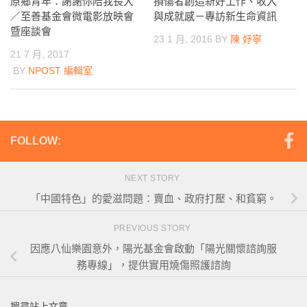
損傷者創造新好工作、收入
原鄉青年：謝謝你陪我長大
與成就感－專訪新生命資訊
／至善基金會微電影放映會
暨座談會
23 1 月, 2016
BY
陳 妤寧
21 7 月, 2017
BY
NPOST 編輯室
FOLLOW:
NEXT STORY
「中國特色」的愛滋問題：賣血、政府打壓、和貧窮。
PREVIOUS STORY
因應八仙樂園意外，陽光基金會啟動「陽光關懷諮詢服
務專線」，提供實用燒傷照護諮詢
搜尋站上文章