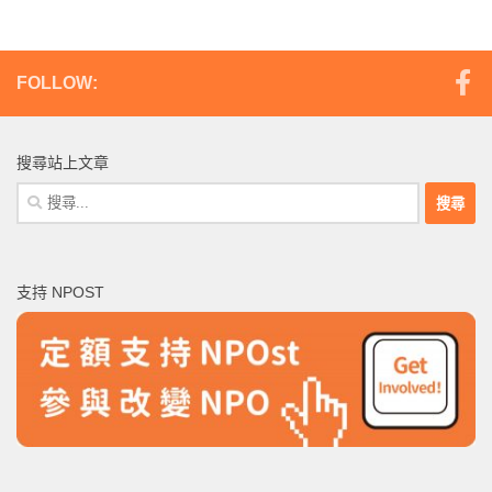
FOLLOW:
搜尋站上文章
搜
尋
關
鍵
支持 NPOST
字: