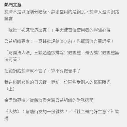
熱門文章
慈濟不是以服裝分階級、靜思堂用的是銅瓦，慈濟人澄清網路
謠言
「我第一次感覺這麼爽！」手天使首位使用者的體驗心得
公益組織專家：一窩蜂批評慈濟之前，先釐清流言蜚語吧！
「財團法人法」三讀通過卻排除宗教團體，是否讓宗教團體無
法可管？
把錢捐給慈濟就不管了，算不算做善事？
我在桃園女監的日與夜－專訪一位匿名受刑人的鐵窗時光
（上）
余孟勳專欄／從慈濟看台灣公益組織的財務透明
《大誌》：幫助街友的一份雜誌？／《社企是門好生意？》書
摘