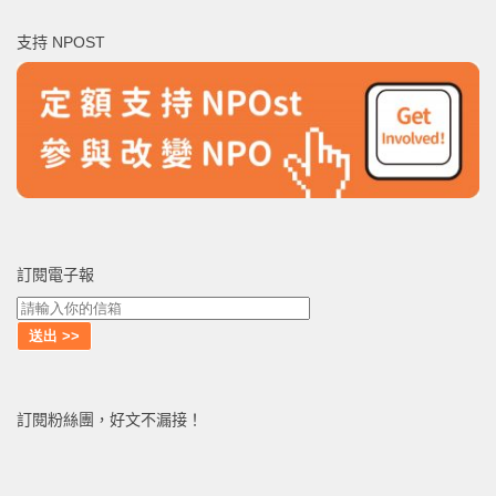
鍵
支持 NPOST
字:
訂閱電子報
訂閱粉絲團，好文不漏接！