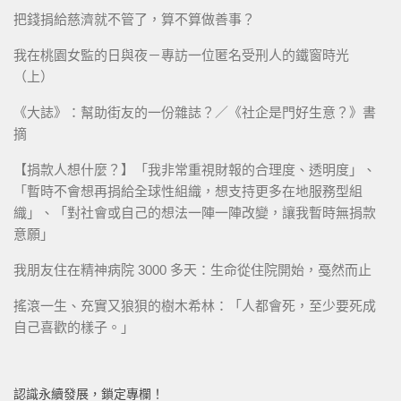
把錢捐給慈濟就不管了，算不算做善事？
我在桃園女監的日與夜－專訪一位匿名受刑人的鐵窗時光
（上）
《大誌》：幫助街友的一份雜誌？／《社企是門好生意？》書
摘
【捐款人想什麼？】「我非常重視財報的合理度、透明度」、
「暫時不會想再捐給全球性組織，想支持更多在地服務型組
織」、「對社會或自己的想法一陣一陣改變，讓我暫時無捐款
意願」
我朋友住在精神病院 3000 多天：生命從住院開始，戞然而止
搖滾一生、充實又狼狽的樹木希林：「人都會死，至少要死成
自己喜歡的樣子。」
認識永續發展，鎖定專欄！