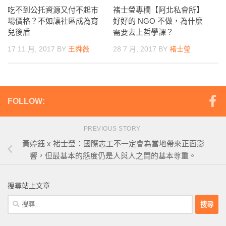
吃不到公托資源又付不起市
褚士瑩專欄【阿北私會所】
場價格？不如讓社區成為育
好好的 NGO 不做，為什麼
兒後盾
需要去上哲學課？
17 11 月, 2017
BY
王舜薇
28 7 月, 2017
BY
褚士瑩
FOLLOW:
PREVIOUS STORY
黃婷鈺 x 褚士瑩：國際志工不一定會為當地帶來正面影
響，但最基本的態度仍是人與人之間的基本尊重。
搜尋站上文章
搜
尋
關