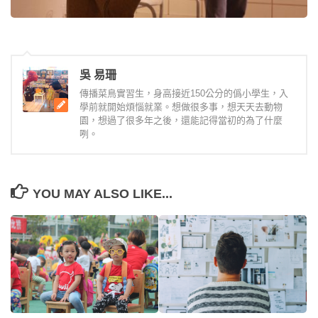
吳 易珊
傳播菜鳥實習生，身高接近150公分的僞小學生，入
學前就開始煩惱就業。想做很多事，想天天去動物
園，想過了很多年之後，還能記得當初的為了什麼
咧。
YOU MAY ALSO LIKE...