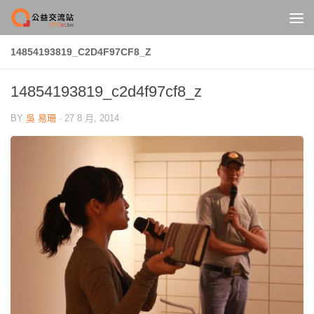
Skip to content
14854193819_C2D4F97CF8_Z
14854193819_c2d4f97cf8_z
BY
吳 易珊
·
27 8 月, 2014