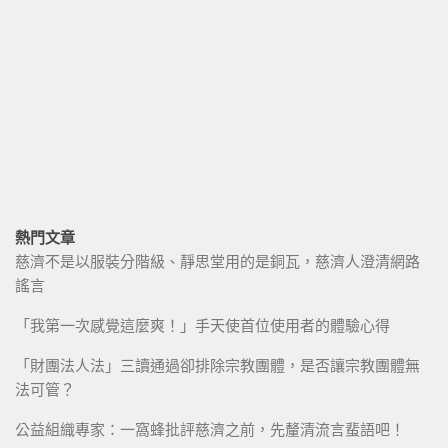
熱門文章
慈濟不是以服裝分階級、靜思堂用的是銅瓦，慈濟人澄清網路
謠言
「我第一次感覺這麼爽！」手天使首位使用者的體驗心得
「財團法人法」三讀通過卻排除宗教團體，是否讓宗教團體無
法可管？
公益組織專家：一窩蜂批評慈濟之前，先釐清流言蜚語吧！