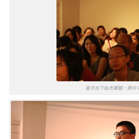
當天台下臥虎藏龍，照片