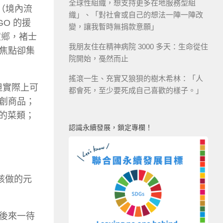
全球性組織，想支持更多在地服務型組
（境內流
織」、「對社會或自己的想法一陣一陣改
GO 的援
變，讓我暫時無捐款意願」
家鄉
，褚士
我朋友住在精神病院 3000 多天：生命從住
焦點卻集
院開始，戞然而止
搖滾一生、充實又狼狽的樹木希林：「人
但實際上可
都會死，至少要死成自己喜歡的樣子。」
創商品；
的菜類；
認識永續發展，鎖定專欄！
該做的元
後來一待