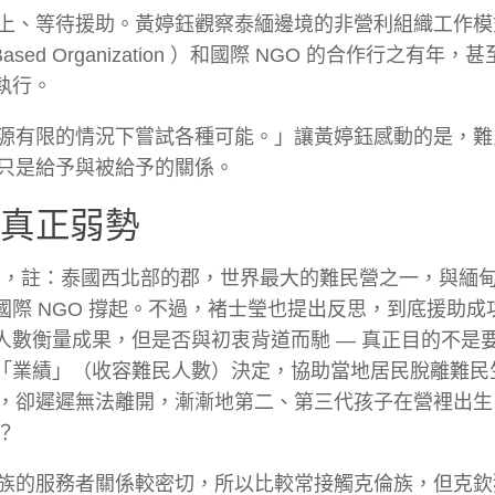
上、等待援助。黃婷鈺觀察泰緬邊境的非營利組織工作模
ty-Based Organization ）和國際 NGO 的合作行之有年
力執行。
源有限的情況下嘗試各種可能。」讓黃婷鈺感動的是，難
只是給予與被給予的關係。
是真正弱勢
 Sot ，註：泰國西北部的郡，世界最大的難民營之一，與緬
國際 NGO 撐起。不過，褚士瑩也提出反思，到底援助成
民人數衡量成果，但是否與初衷背道而馳 — 真正目的不是
的「業績」（收容難民人數）決定，協助當地居民脫離難民
，卻遲遲無法離開，漸漸地第二、第三代孩子在營裡出生
？
族的服務者關係較密切，所以比較常接觸克倫族，但克欽