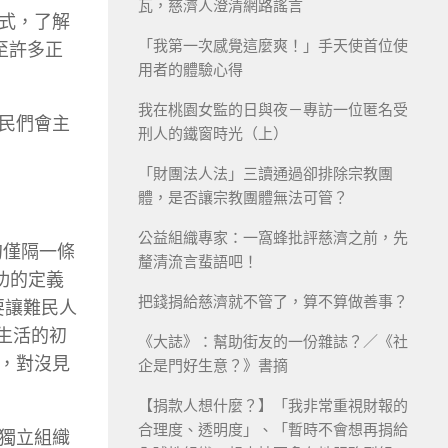
瓦，慈濟人澄清網路謠言
式，了解
「我第一次感覺這麼爽！」手天使首位使
，甚至許多正
用者的體驗心得
我在桃園女監的日與夜－專訪一位匿名受
民們會主
刑人的鐵窗時光（上）
「財團法人法」三讀通過卻排除宗教團
體，是否讓宗教團體無法可管？
公益組織專家：一窩蜂批評慈濟之前，先
甸僅隔一條
釐清流言蜚語吧！
功的定義
把錢捐給慈濟就不管了，算不算做善事？
要讓難民人
生活的初
《大誌》：幫助街友的一份雜誌？／《社
，對沒見
企是門好生意？》書摘
【捐款人想什麼？】「我非常重視財報的
合理度、透明度」、「暫時不會想再捐給
獨立組織