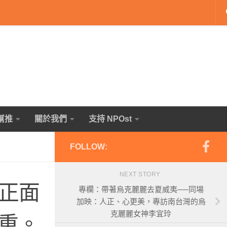
幫推
關於我們
支持 NPOst
FOLLOW:
NEXT STORY
來正面
專欄：帶著烏克麗麗去夏威夷──同場
加映：人正、心更美，專訪南台灣的烏
克麗麗女神李宜玲
重。