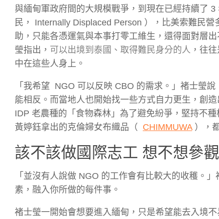
與緬甸軍政府間的大規模戰爭，到現在已經持續了 3 
民， Internally Displaced Person 
助，只能各憑運氣與本事打零工維生，還得面對層出
瑩指出，
可以出境到泰國、取得難民身分的人
，往往
中在這些人身上。
「我希望 NGO 可以反映 CBO 的需求。」褚士瑩說
能相反。而當地人也開始找一些方式自力更生，創造
IDP 老農種的「食物森林」為了避免紛爭，堅持不
黃婷鈺拿出的克倫婦女布織品（
CHIMMUWA
），都
該不該做國際志工 想不想參
「並沒有人說做 NGO 的工作會有比較大的收穫。」
素，融入你所做的每件事。
褚士瑩一開始會想要進入緬甸，只是希望能去入境不