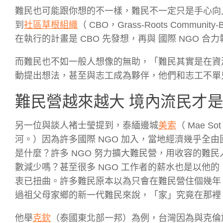
難民也可能跟你想的不一樣，難民不一定只是手心向
到
社區草根組織
（ CBO，Grass-Roots Communi
在執行的計畫是 CBO 先發想，再與 國際 NGO 合
而難民也不如一般人想像的無助，「難民其實是在資
動提出想法，甚至與志工成為夥伴，他們和志工不單
難民營越來越大 境內流民才
另一位與談人褚士瑩提到，泰緬邊城
美索
（ Mae
河。）因為許多國際 NGO 加入，當地經濟幾乎全由
是什麼？許多 NGO 努力擴大難民營，用收容的難
數減少嗎？甚至很多 NGO 工作者的薪水也是以他
衷已扭曲。許多難民原本以為只會在難民營住個幾年
過祖父母家鄉的新一代難民來說，「家」究竟在那裡
他舉
克欽
（泰國東北部一邦）為例，台灣因為與克倫