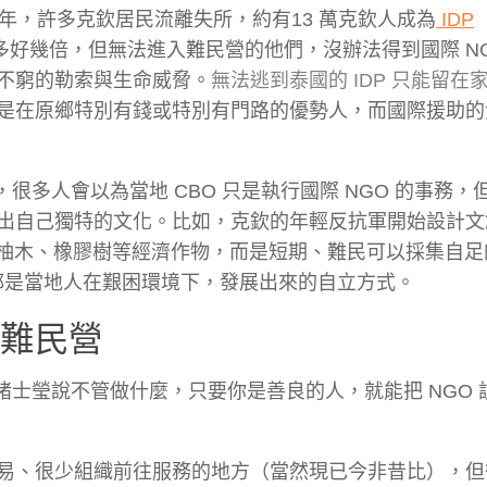
年，許多克欽居民流離失所，約有13 萬克欽人成為
IDP
），比美索難民營多好幾倍，但無法進入難民營的他們，沒辦法得到國際 N
不窮的勒索與生命威脅。
無法逃到泰國的 IDP 只能留在
是在原鄉特別有錢或特別有門路的優勢人，而國際援助的
，很多人會以為當地 CBO 只是執行國際 NGO 的事務，
出自己獨特的文化。比如，克欽的年輕反抗軍開始設計文
種柚木、橡膠樹等經濟作物，而是短期、難民可以採集自足
是當地人在艱困環境下，發展出來的自立方式。
觀難民營
褚士瑩說不管做什麼，只要你是善良的人，就能把 NGO 
易、很少組織前往服務的地方（當然現已今非昔比），但