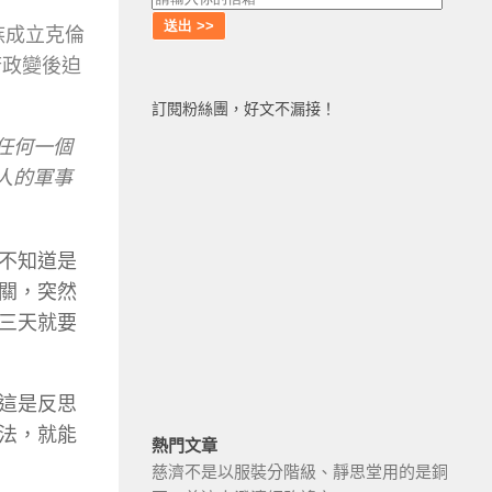
族成立克倫
政府政變後迫
訂閱粉絲團，好文不漏接！
任何一個
倫人的軍事
不知道是
關，突然
三天就要
這是反思
法，就能
熱門文章
慈濟不是以服裝分階級、靜思堂用的是銅