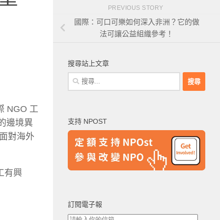
PREVIOUS STORY
國際：可口可樂如何深入非洲？它的做
法可讓公益組織參考！
搜尋站上文章
搜
尋
關
 NGO 工
鍵
支持 NPOST
的邊境異
字:
面對海外
工有興
訂閱電子報