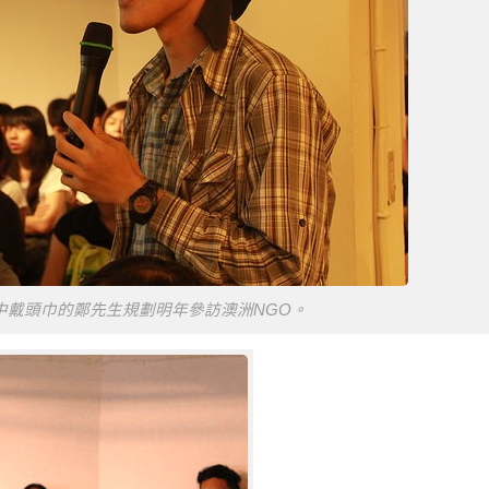
中戴頭巾的鄭先生規劃明年參訪澳洲NGO。