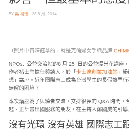
BY
吳 易珊
·
28 8 月, 2014
（照片中黃婷鈺拿的，就是克倫婦女手織品牌
CHIM
NPOst 公益交流站的8 月 25 日的公益爆米花講座
作者褚士瑩擔任與談人，於「
卡士達創業加油站
」舉
想」講座。近年國際志工成為台灣學生的長假熱門行
無解的困境？
本次講座為了與聽者交流，安排很長的 Q&A 時間
趣、正計畫出國服務的朋友，在主持人鄭國威的引導
沒有光環 沒有英雄 國際志工