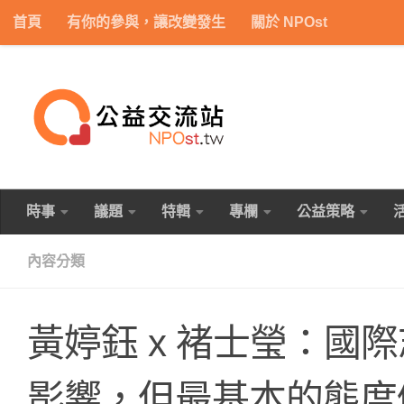
首頁
有你的參與，讓改變發生
關於 NPOst
Skip to content
時事
議題
特輯
專欄
公益策略
內容分類
黃婷鈺 x 褚士瑩：國
影響，但最基本的態度