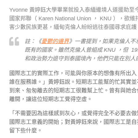
Yvonne 黃婷鈺大學畢業就投入泰緬邊境人道援助至
國家邦聯（ Karen National Union ， K
害少數民族更甚，緬甸克倫人紛紛逃往泰國尋求庇護
註：《
憂鬱的邊界
》一書提到，如果克倫人不
既有的國家。雖然克倫人曾組成 KNU ，但 
和政治勢力退守到泰國境內，他們只能在別人
國際志工的實際工作，可能與你原本的想像有所出入
誰在服務誰。」黃婷鈺說。短期志工能幫的忙其實並
到來、匆匆離去的短期志工很難幫上忙。曾有與她合
離開，讓這位短期志工覺得空虛。
「不需要因為這樣感到灰心，或覺得完全不必要去做
國際志工意義的開始；對黃婷鈺來說，國際志工是自
留下些什麼。