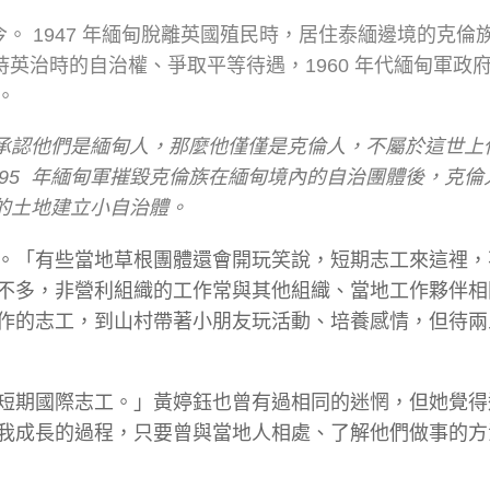
今。 1947 年緬甸脫離英國殖民時，居住泰緬邊境的克倫
NU ），欲維持英治時的自治權、爭取平等待遇，1960 年代緬甸軍
。
承認他們是緬甸人，那麼他僅僅是克倫人，不屬於這世上
1995 年緬甸軍摧毀克倫族在緬甸境內的自治團體後，克
的土地建立小自治體。
。「有些當地草根團體還會開玩笑說，短期志工來這裡，
不多，非營利組織的工作常與其他組織、當地工作夥伴相
作的志工，到山村帶著小朋友玩活動、培養感情，但待兩
短期國際志工。」黃婷鈺也曾有過相同的迷惘，但她覺得
我成長的過程，只要曾與當地人相處、了解他們做事的方