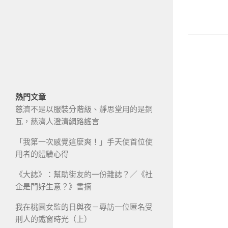
熱門文章
慈濟不是以服裝分階級、靜思堂用的是銅
瓦，慈濟人澄清網路謠言
「我第一次感覺這麼爽！」手天使首位使
用者的體驗心得
《大誌》：幫助街友的一份雜誌？／《社
企是門好生意？》書摘
我在桃園女監的日與夜－專訪一位匿名受
刑人的鐵窗時光（上）