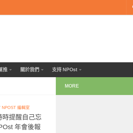
幫推
關於我們
支持 NPOst
MORE
Y
NPOST 編輯室
：時時提醒自己忘
Ost 年會後報