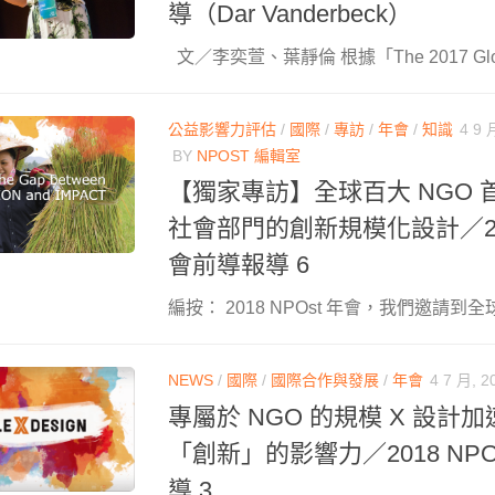
導（Dar Vanderbeck）
文／李奕萱、葉靜倫 根據「The 2017 Glob
公益影響力評估
/
國際
/
專訪
/
年會
/
知識
4 9 
BY
NPOST 編輯室
【獨家專訪】全球百大 NGO
社會部門的創新規模化設計／2018
會前導報導 6
編按： 2018 NPOst 年會，我們邀請到全球
NEWS
/
國際
/
國際合作與發展
/
年會
4 7 月, 2
專屬於 NGO 的規模 X 設計
「創新」的影響力／2018 NPO
導 3