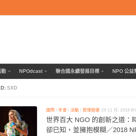
活動
NPOdcast
聯合國永續發展目標
NPO 公益
ED:
SXD
國際
/
年會
/
活動
/
管理營運
29 11 月, 2018
B
世界百大 NGO 的創新之道
卻已知，並擁抱模糊／2018 NP