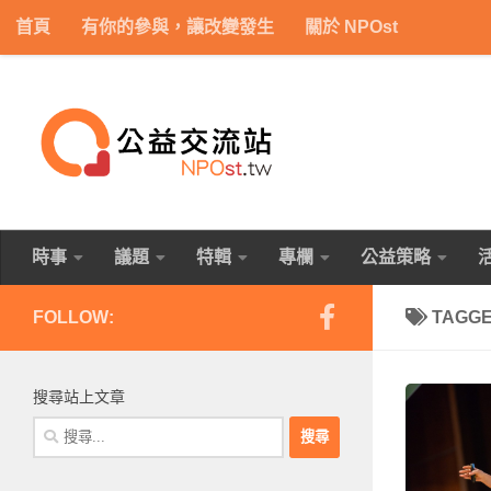
首頁
有你的參與，讓改變發生
關於 NPOst
Skip to content
時事
議題
特輯
專欄
公益策略
FOLLOW:
TAGG
搜尋站上文章
搜
尋
關