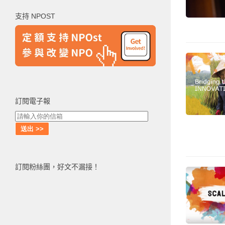
鍵
支持 NPOST
字:
訂閱電子報
訂閱粉絲團，好文不漏接！