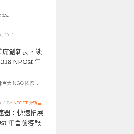
a...
月, 2018
 首席創新長，談
 NPOst 年
百大 NGO 國際...
018
BY
NPOST 編輯室
加速器：快速拓展
st 年會前導報