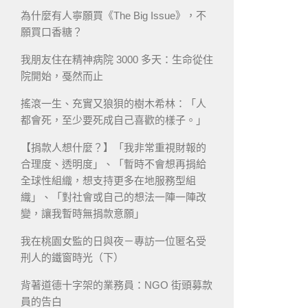
為什麼有人寧願買《The Big Issue》，不
願買口香糖？
我朋友住在精神病院 3000 多天：生命從住
院開始，戞然而止
搖滾一生、充實又狼狽的樹木希林：「人
都會死，至少要死成自己喜歡的樣子。」
【捐款人想什麼？】「我非常重視財報的
合理度、透明度」、「暫時不會想再捐給
全球性組織，想支持更多在地服務型組
織」、「對社會或自己的想法一陣一陣改
變，讓我暫時無捐款意願」
我在桃園女監的日與夜－專訪一位匿名受
刑人的鐵窗時光（下）
背著道德十字架的業務員：NGO 街頭募款
員的告白