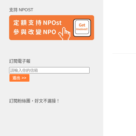
鍵
支持 NPOST
字:
訂閱電子報
訂閱粉絲團，好文不漏接！