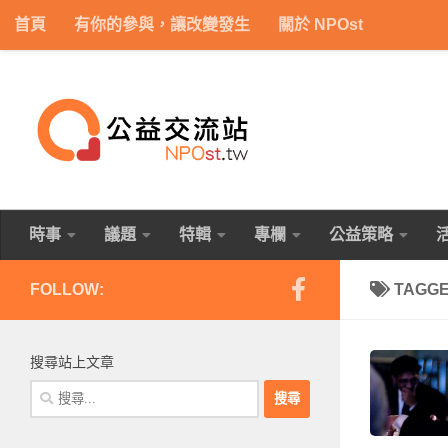
首頁
有你的參與，讓改變發生
關於 NPOst
Skip to content
時事
議題
特輯
專欄
公益策略
FOLLOW:
TAGG
搜尋站上文章
搜
尋
關