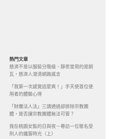
熱門文章
慈濟不是以服裝分階級、靜思堂用的是銅
瓦，慈濟人澄清網路謠言
「我第一次感覺這麼爽！」手天使首位使
用者的體驗心得
「財團法人法」三讀通過卻排除宗教團
體，是否讓宗教團體無法可管？
我在桃園女監的日與夜－專訪一位匿名受
刑人的鐵窗時光（上）