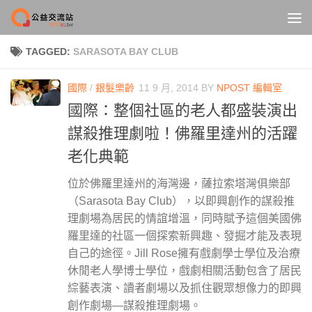
Skip to content
TAGGED:
SARASOTA BAY CLUB
國際
/
銀髮樂齡
11 9 月, 2014
BY
NPOST 編輯室
國際：整個社區的老人都盛裝演出
謀殺推理劇啦！佛羅里達州的活躍
老化典範
位於佛羅里達州的海灣邊，薩拉索塔灣俱樂部
（Sarasota Bay Club），以即興創作的謀殺推
理劇場為居民的情誼增溫，同時賦予這個美國佛
羅里達的社區一個探索新興趣、發掘才能及表現
自己的途徑。Jill Rose擁有戲劇學士學位及治療
休閒老人學博士學位，戲劇相關活動包含了居民
綜藝表演、讀者劇場以及抓住觀眾想像力的即興
創作劇場—謀殺推理劇場。