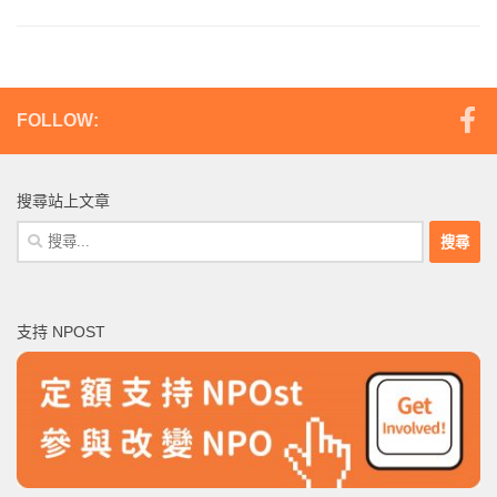
FOLLOW:
搜尋站上文章
搜
尋
關
鍵
支持 NPOST
字: