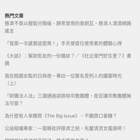
熱門文章
慈濟不是以服裝分階級、靜思堂用的是銅瓦，慈濟人澄清網路
謠言
「我第一次感覺這麼爽！」手天使首位使用者的體驗心得
《大誌》：幫助街友的一份雜誌？／《社企是門好生意？》書
摘
我在桃園女監的日與夜－專訪一位匿名受刑人的鐵窗時光
（上）
「財團法人法」三讀通過卻排除宗教團體，是否讓宗教團體無
法可管？
為什麼有人寧願買《The Big Issue》，不願買口香糖？
公益組織專家：一窩蜂批評慈濟之前，先釐清流言蜚語吧！