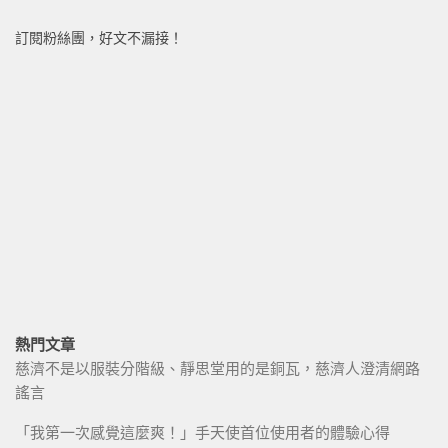
訂閱粉絲團，好文不漏接！
熱門文章
慈濟不是以服裝分階級、靜思堂用的是銅瓦，慈濟人澄清網路
謠言
「我第一次感覺這麼爽！」手天使首位使用者的體驗心得