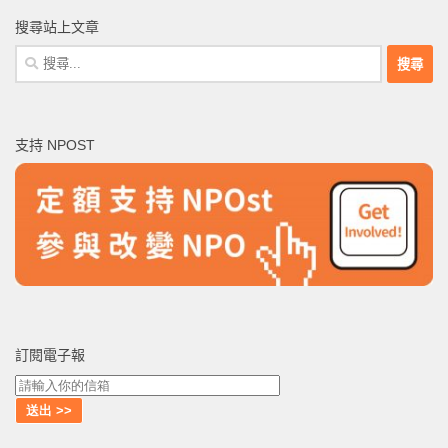
搜尋站上文章
搜
尋
關
鍵
支持 NPOST
字:
訂閱電子報