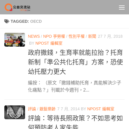
Skip to content
TAGGED:
OECD
NEWS
/
NPO 爭勞權
/
性別平權
/
新聞
27 7 月, 2018
BY
NPOST 編輯室
政府撒錢，生育率就能拉抬？托育
新制「準公共化托育」方案，恐使
幼托壓力更大
編按： （原文「撒錢補助托育，真能解決少子
化痛點？」刊載於今週刊，2...
評論
/
銀髮樂齡
7 7 月, 2014
BY
NPOST 編輯室
評論：等待長照政策？不如思考如
何預防老人家失能