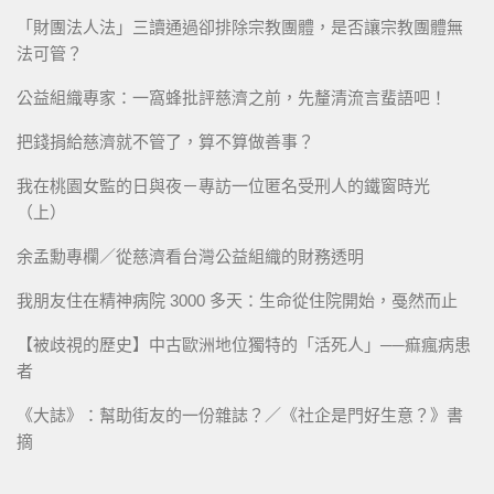
「財團法人法」三讀通過卻排除宗教團體，是否讓宗教團體無
法可管？
公益組織專家：一窩蜂批評慈濟之前，先釐清流言蜚語吧！
把錢捐給慈濟就不管了，算不算做善事？
我在桃園女監的日與夜－專訪一位匿名受刑人的鐵窗時光
（上）
余孟勳專欄／從慈濟看台灣公益組織的財務透明
我朋友住在精神病院 3000 多天：生命從住院開始，戞然而止
【被歧視的歷史】中古歐洲地位獨特的「活死人」──痲瘋病患
者
《大誌》：幫助街友的一份雜誌？／《社企是門好生意？》書
摘