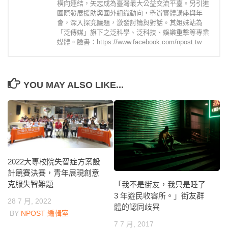
橫向連結，矢志成為臺灣最大公益交流平臺。另引進
國際發展援助與國外組織動向，舉辦實體講座與年
會，深入探究議題，激發討論與對話。其姐妹站為
「泛傳媒」旗下之泛科學、泛科技、娛樂重擊等專業
媒體。臉書：https://www.facebook.com/npost.tw
YOU MAY ALSO LIKE...
2022大專校院失智症方案設
計競賽決賽，青年展現創意
克服失智難題
「我不是街友，我只是睡了
3 年遊民收容所。」街友群
28 7 月, 2022
體的認同歧異
BY
NPOST 編輯室
7 7 月, 2017