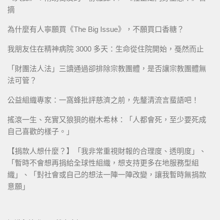
摘
為什麼有人寧願買《The Big Issue》，不願買口香糖？
我朋友住在精神病院 3000 多天：生命從住院開始，戞然而止
「財團法人法」三讀通過卻排除宗教團體，是否讓宗教團體無
法可管？
公益組織專家：一窩蜂批評慈濟之前，先釐清流言蜚語吧！
搖滾一生、充實又狼狽的樹木希林：「人都會死，至少要死成
自己喜歡的樣子。」
【捐款人想什麼？】「我非常重視財報的合理度、透明度」、
「暫時不會想再捐給全球性組織，想支持更多在地服務型組
織」、「對社會或自己的想法一陣一陣改變，讓我暫時無捐款
意願」