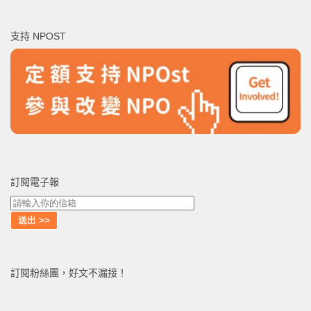
關
鍵
支持 NPOST
字:
訂閱電子報
訂閱粉絲團，好文不漏接！