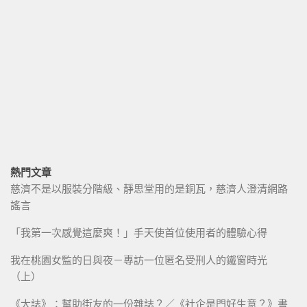
熱門文章
慈濟不是以服裝分階級、靜思堂用的是銅瓦，慈濟人澄清網路
謠言
「我第一次感覺這麼爽！」手天使首位使用者的體驗心得
我在桃園女監的日與夜－專訪一位匿名受刑人的鐵窗時光
（上）
《大誌》：幫助街友的一份雜誌？／《社企是門好生意？》書