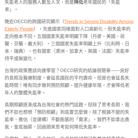
失能老人的服務人數及人次，而是
降低
老年國民的「失能
率」。
晚近OECD的跨國研究顯示（
Trends in Severe Disability Among
Elderly People
），先進國家同樣面對人口高齡化，但失能率的
走向根本不同。五個國家失能率明顯下降（丹麥、美國、荷
蘭、芬蘭、義大利），三個國家失能率明顯上升（比利時、日
本、瑞典），也有國家（澳洲、加拿大、英國、法國）失能率
持平或無變化。
台灣的政策應該向誰學習？OECD研究的結論很簡單——良好
的長照及醫療制度，會延長國民的平均壽命，但是也會延長失
能時間！唯有同步做到預防照顧、提升健康年限，才會降低老
年人的整體失能率。
長期照顧逐漸成為台灣社會的熱門話題。但除了思考長照，我
們不如也想想「預防照顧」到底要怎麼做。除了根據不變的失
能率、推估（並建構）不斷膨脹的「需求」，我們不如拿出勇
氣，釜底抽薪，回過頭來思考如何降低失能率。