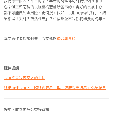
我們每一個人，不幸的話，年老的時候都可能要依賴養護中
心；但正如南韓的長照機構悲劇所警示的，再好的養護中心，
都不可能做到零風險。更何況，假如「長期照顧做得好」，結
果卻是「失能失智活到老」？相信那並不是你我想要的晚年。
本文獲作者授權刊登，原文載於
聯合報專欄
。
延伸閱讀：
長照不只是查某人的事情
終結血汗長照，「臨終孤寂者」與「臨床受壓迫者」必須喘息
按讚，收到更多公益好資訊！