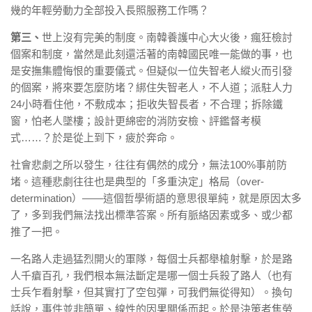
幾的年輕勞動力全部投入長照服務工作嗎？
第三、
世上沒有完美的制度。南韓養護中心大火後，瘋狂檢討
個案和制度，當然是此刻還活著的南韓國民唯一能做的事，也
是安撫集體悔恨的重要儀式。但疑似一位失智老人縱火而引發
的個案，將來要怎麼防堵？綁住失智老人，不人道；派駐人力
24小時看住他，不敷成本；拒收失智長者，不合理；拆除鐵
窗，怕老人墜樓；設計更綿密的消防安檢、評鑑督考模
式……？於是從上到下，疲於奔命。
社會悲劇之所以發生，往往有偶然的成分，無法100%事前防
堵。這種悲劇往往也是典型的「多重決定」格局（over-
determination）——這個哲學術語的意思很單純，就是原因太多
了，多到我們無法找出標準答案。所有脈絡因素或多、或少都
推了一把。
一名路人走過猛烈開火的軍隊，每個士兵都舉槍射擊，於是路
人千瘡百孔，我們根本無法斷定是哪一個士兵殺了路人（也有
士兵乍看射擊，但其實打了空包彈，可我們無從得知）。換句
話說，事件並非簡單、線性的因果關係而起。於是決策者焦勞