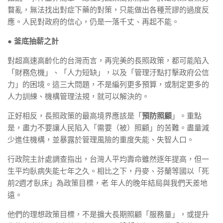
瞀亂，無法找出對症下藥的對策，只能做出各種荒謬的過度反
應。人民對政府的信心，仍是一落千丈、再起不能。
●
釜底抽薪之計
對超高速高齡化的台灣而言，再完美的長照政策，都可能陷入
「財務危機」、「人力短缺」，以及「管理汙點打擊政府公信
力」的困境。這三大問題，不是編列更多預算，或制定更多的
人力訓練、機構管理法規，就可以解決的。
正好相反，長照政策的最高境界應該是「
預防照顧
」。重點
是，盡力不要讓人民陷入「需要（被）照顧」的苦難。盡量減
少進住機構，並暴露於管理風險的重度失能、失智人口。
行政院主計處調查指出，台灣人平均壽命雖然逐年提高，但一
生平均臥病失能七年之久。相比之下，丹麥、芬蘭等國以「死
前2週才臥床」為政策目標，老 年人的晚年結局與我們天差地
遠。
他們的理想政策目標，不是擴大長期照顧「服務量」，或提升