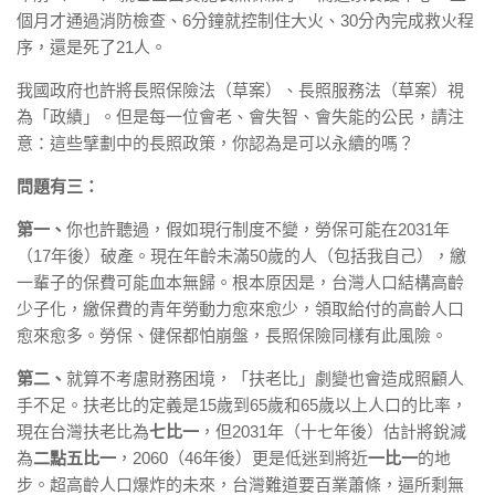
個月才通過消防檢查、6分鐘就控制住大火、30分內完成救火程
序，還是死了21人。
我國政府也許將長照保險法（草案）、長照服務法（草案）視
為「政績」。但是每一位會老、會失智、會失能的公民，請注
意：這些擘劃中的長照政策，你認為是可以永續的嗎？
問題有三：
第一、
你也許聽過，假如現行制度不變，勞保可能在2031年
（17年後）破產。現在年齡未滿50歲的人（包括我自己），繳
一輩子的保費可能血本無歸。根本原因是，台灣人口結構高齡
少子化，繳保費的青年勞動力愈來愈少，領取給付的高齡人口
愈來愈多。勞保、健保都怕崩盤，長照保險同樣有此風險。
第二、
就算不考慮財務困境，「扶老比」劇變也會造成照顧人
手不足。扶老比的定義是15歲到65歲和65歲以上人口的比率，
現在台灣扶老比為
七比一
，但2031年（十七年後）估計將銳減
為
二點五比一
，2060（46年後）更是低迷到將近
一比一
的地
步。超高齡人口爆炸的未來，台灣難道要百業蕭條，逼所剩無