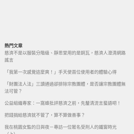
熱門文章
慈濟不是以服裝分階級、靜思堂用的是銅瓦，慈濟人澄清網路
謠言
「我第一次感覺這麼爽！」手天使首位使用者的體驗心得
「財團法人法」三讀通過卻排除宗教團體，是否讓宗教團體無
法可管？
公益組織專家：一窩蜂批評慈濟之前，先釐清流言蜚語吧！
把錢捐給慈濟就不管了，算不算做善事？
我在桃園女監的日與夜－專訪一位匿名受刑人的鐵窗時光