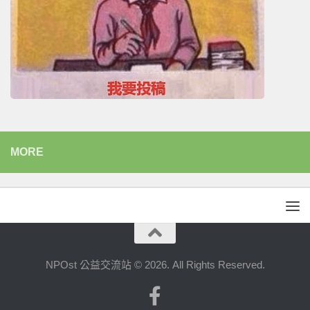
MORE
NPOst 公益交流站 © 2026. All Rights Reserved.