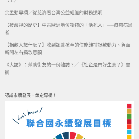
（上）
余孟勳專欄／從慈濟看台灣公益組織的財務透明
【被歧視的歷史】中古歐洲地位獨特的「活死人」──痲瘋病患
者
【捐款人想什麼？】收到認養孩童的信能維持捐款動力、負面
新聞左右捐款意願
《大誌》：幫助街友的一份雜誌？／《社企是門好生意？》書
摘
認識永續發展，鎖定專欄！