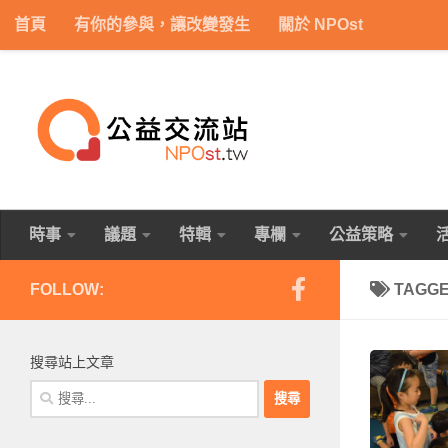
首頁
有你的參與，讓改變發生
關於 NPOst
Skip to content
時事
議題
特輯
專欄
公益策略
FOLLOW:
TAGG
搜尋站上文章
搜
尋
關