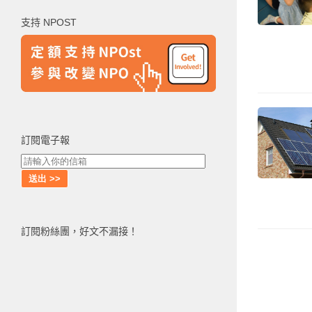
鍵
支持 NPOST
字:
訂閱電子報
訂閱粉絲團，好文不漏接！