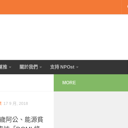
幫推
關於我們
支持 NPOst
MORE
業
17 9 月, 2018
多歲阿公、能源貧