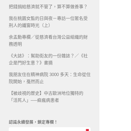
把錢捐給慈濟就不管了，算不算做善事？
我在桃園女監的日與夜－專訪一位匿名受
刑人的鐵窗時光（上）
余孟勳專欄／從慈濟看台灣公益組織的財
務透明
《大誌》：幫助街友的一份雜誌？／《社
企是門好生意？》書摘
我朋友住在精神病院 3000 多天：生命從住
院開始，戞然而止
【被歧視的歷史】中古歐洲地位獨特的
「活死人」──痲瘋病患者
認識永續發展，鎖定專欄！