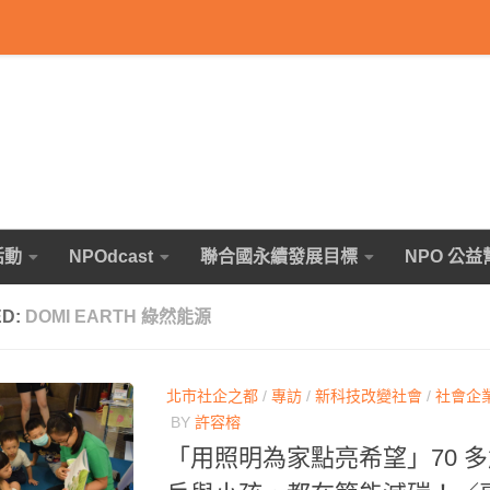
活動
NPOdcast
聯合國永續發展目標
NPO 公益
ED:
DOMI EARTH 綠然能源
北市社企之都
/
專訪
/
新科技改變社會
/
社會企
BY
許容榕
「用照明為家點亮希望」70 