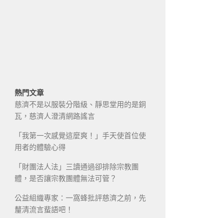
熱門文章
慈濟不是以服裝分階級、靜思堂用的是銅
瓦，慈濟人澄清網路謠言
「我第一次感覺這麼爽！」手天使首位使
用者的體驗心得
「財團法人法」三讀通過卻排除宗教團
體，是否讓宗教團體無法可管？
公益組織專家：一窩蜂批評慈濟之前，先
釐清流言蜚語吧！