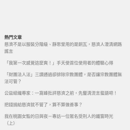
熱門文章
慈濟不是以服裝分階級、靜思堂用的是銅瓦，慈濟人澄清網路
謠言
「我第一次感覺這麼爽！」手天使首位使用者的體驗心得
「財團法人法」三讀通過卻排除宗教團體，是否讓宗教團體無
法可管？
公益組織專家：一窩蜂批評慈濟之前，先釐清流言蜚語吧！
把錢捐給慈濟就不管了，算不算做善事？
我在桃園女監的日與夜－專訪一位匿名受刑人的鐵窗時光
（上）