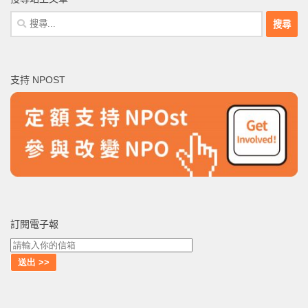
搜
尋
關
鍵
支持 NPOST
字:
訂閱電子報