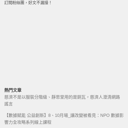
訂閱粉絲團，好文不漏接！
熱門文章
慈濟不是以服裝分階級、靜思堂用的是銅瓦，慈濟人澄清網路
謠言
【數據賦能 公益創新】8、10月場_讓改變被看見：NPO 數據影
響力全攻略系列線上課程