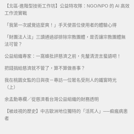
【北區-進階型技術工作坊】公益特攻隊：NGO/NPO 的 AI 高效
工作流實戰
「我第一次感覺這麼爽！」手天使首位使用者的體驗心得
「財團法人法」三讀通過卻排除宗教團體，是否讓宗教團體無
法可管？
公益組織專家：一窩蜂批評慈濟之前，先釐清流言蜚語吧！
把錢捐給慈濟就不管了，算不算做善事？
我在桃園女監的日與夜－專訪一位匿名受刑人的鐵窗時光
（上）
余孟勳專欄／從慈濟看台灣公益組織的財務透明
【被歧視的歷史】中古歐洲地位獨特的「活死人」──痲瘋病患
者