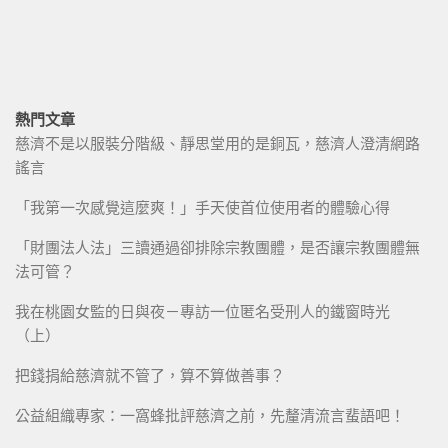
熱門文章
慈濟不是以服裝分階級、靜思堂用的是銅瓦，慈濟人澄清網路
謠言
「我第一次感覺這麼爽！」手天使首位使用者的體驗心得
「財團法人法」三讀通過卻排除宗教團體，是否讓宗教團體無
法可管？
我在桃園女監的日與夜－專訪一位匿名受刑人的鐵窗時光
（上）
把錢捐給慈濟就不管了，算不算做善事？
公益組織專家：一窩蜂批評慈濟之前，先釐清流言蜚語吧！