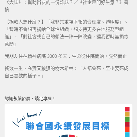
《大誌》：幫助街友的一份雜誌？／《社企是門好生意？》書
摘
【捐款人想什麼？】「我非常重視財報的合理度、透明度」、
「暫時不會想再捐給全球性組織，想支持更多在地服務型組
織」、「對社會或自己的想法一陣一陣改變，讓我暫時無捐款
意願」
我朋友住在精神病院 3000 多天：生命從住院開始，戞然而止
搖滾一生、充實又狼狽的樹木希林：「人都會死，至少要死成
自己喜歡的樣子。」
認識永續發展，鎖定專欄！