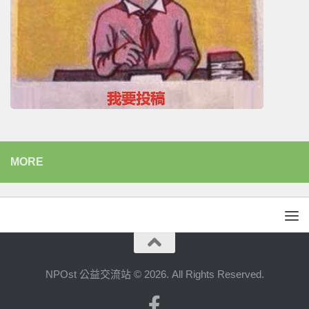
MORE
NPOst 公益交流站 © 2026. All Rights Reserved.