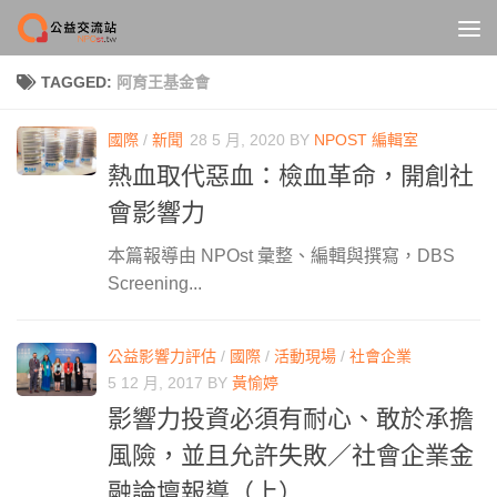
Skip to content
TAGGED:
阿育王基金會
國際
/
新聞
28 5 月, 2020
BY
NPOST 編輯室
熱血取代惡血：檢血革命，開創社
會影響力
本篇報導由 NPOst 彙整、編輯與撰寫，DBS
Screening...
公益影響力評估
/
國際
/
活動現場
/
社會企業
5 12 月, 2017
BY
黃愉婷
影響力投資必須有耐心、敢於承擔
風險，並且允許失敗／社會企業金
融論壇報導（上）