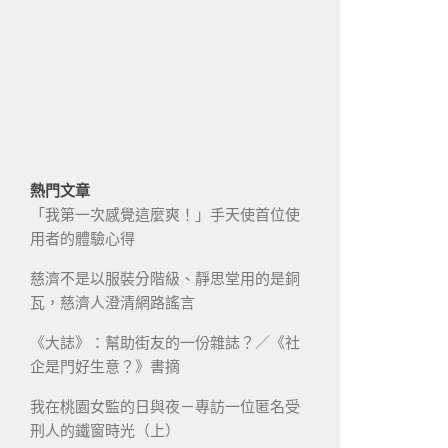
熱門文章
「我第一次感覺這麼爽！」手天使首位使
用者的體驗心得
慈濟不是以服裝分階級、靜思堂用的是銅
瓦，慈濟人澄清網路謠言
《大誌》：幫助街友的一份雜誌？／《社
企是門好生意？》書摘
我在桃園女監的日與夜－專訪一位匿名受
刑人的鐵窗時光（上）