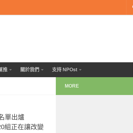
幫推
關於我們
支持 NPOst
MORE
物名單出爐
：20組正在讓改變