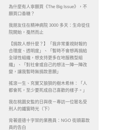
為什麼有人寧願買《The Big Issue》，不
願買口香糖？
我朋友住在精神病院 3000 多天：生命從住
院開始，戞然而止
【捐款人想什麼？】「我非常重視財報的
合理度、透明度」、「暫時不會想再捐給
全球性組織，想支持更多在地服務型組
織」、「對社會或自己的想法一陣一陣改
變，讓我暫時無捐款意願」
搖滾一生、充實又狼狽的樹木希林：「人
都會死，至少要死成自己喜歡的樣子。」
我在桃園女監的日與夜－專訪一位匿名受
刑人的鐵窗時光（下）
背著道德十字架的業務員：NGO 街頭募款
員的告白