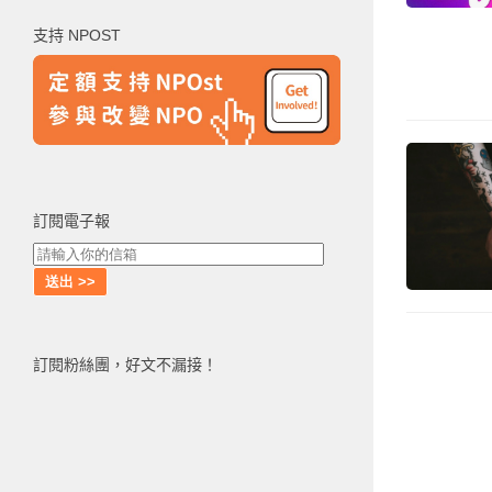
鍵
支持 NPOST
字:
訂閱電子報
訂閱粉絲團，好文不漏接！