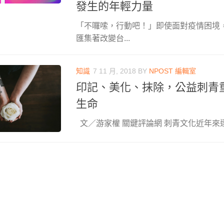
發生的年輕力量
「不囉嗦，行動吧！」即使面對疫情困境
匯集著改變台...
知識
7 11 月, 2018
BY
NPOST 編輯室
印記、美化、抹除，公益刺青
生命
文／游家權 關鍵評論網 刺青文化近年來逐