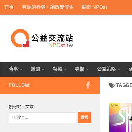
首頁
有你的參與，讓改變發生
關於 NPOst
Skip to content
時事
議題
特輯
專欄
公益策略
FOLLOW:
TAGG
搜尋站上文章
搜
尋
關