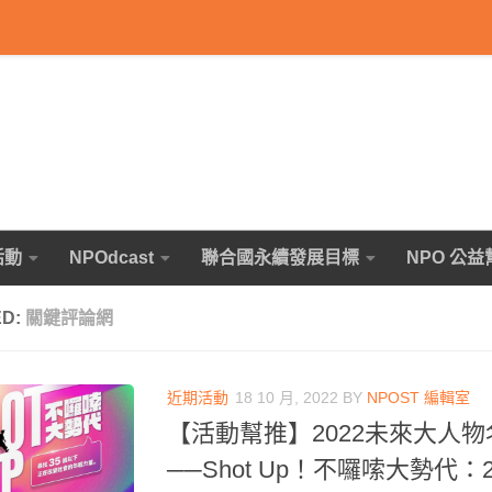
活動
NPOdcast
聯合國永續發展目標
NPO 公益
ED:
關鍵評論網
近期活動
18 10 月, 2022
BY
NPOST 編輯室
【活動幫推】2022未來大人
──Shot Up！不囉嗦大勢代