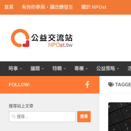
首頁
有你的參與，讓改變發生
關於 NPOst
Skip to content
時事
議題
特輯
專欄
公益策略
FOLLOW:
TAGG
搜尋站上文章
搜
尋
關