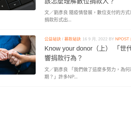
該怎麼理解數位捐款人？
文／劉彥良 隨疫情發展，數位支付的方
捐款形式出...
公益祕訣
/
募款祕訣
16 9 月, 2022
BY
NPOST
Know your donor（上） 
響捐款行為？
文／劉彥良 「我們做了這麼多努力，為何
期？」許多NP...