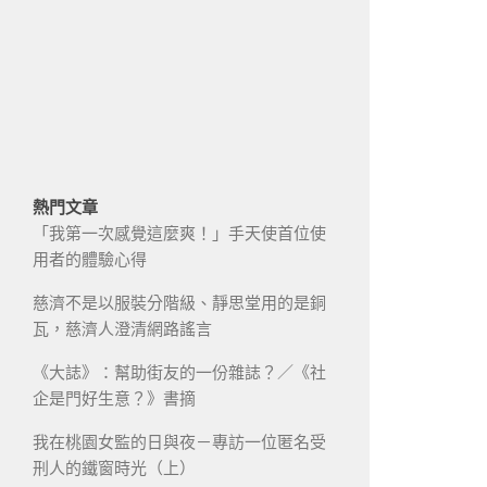
熱門文章
「我第一次感覺這麼爽！」手天使首位使
用者的體驗心得
慈濟不是以服裝分階級、靜思堂用的是銅
瓦，慈濟人澄清網路謠言
《大誌》：幫助街友的一份雜誌？／《社
企是門好生意？》書摘
我在桃園女監的日與夜－專訪一位匿名受
刑人的鐵窗時光（上）