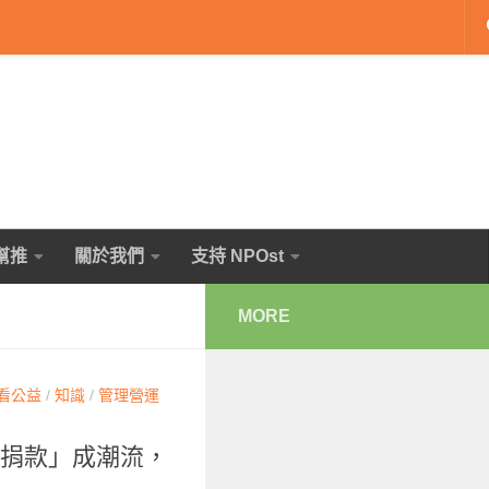
幫推
關於我們
支持 NPOst
MORE
看公益
/
知識
/
管理營運
「線上捐款」成潮流，