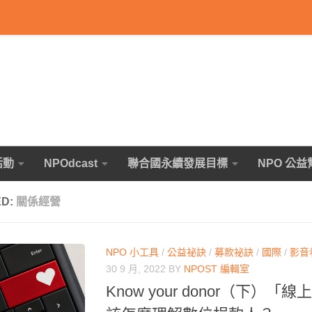
活動
NPOdcast
聯合國永續發展目標
NPO 公益
ED:
關係經營
NPO 小工具
/
公益祕訣
/
募款祕訣
/
國際
/
影音
30 9 月, 2022
BY
NPOST 編輯室
Know your donor（下）