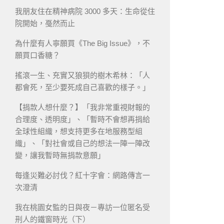
我朋友住在精神病院 3000 多天：生命從住
院開始，戞然而止
為什麼有人寧願買《The Big Issue》，不
願買口香糖？
搖滾一生、充實又狼狽的樹木希林：「人
都會死，至少要死成自己喜歡的樣子。」
【捐款人想什麼？】「我非常重視財報的
合理度、透明度」、「暫時不會想再捐給
全球性組織，想支持更多在地服務型組
織」、「對社會或自己的想法一陣一陣改
變，讓我暫時無捐款意願」
每逢災難必討伐？紅十字會：網路傳言一
次澄清
我在桃園女監的日與夜－專訪一位匿名受
刑人的鐵窗時光（下）