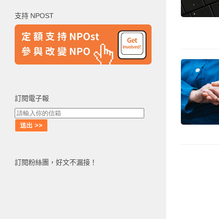
鍵
支持 NPOST
字:
訂閱電子報
訂閱粉絲團，好文不漏接！