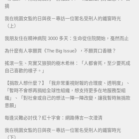
摘
我在桃園女監的日與夜－專訪一位匿名受刑人的鐵窗時光
（上）
我朋友住在精神病院 3000 多天：生命從住院開始，戞然而止
為什麼有人寧願買《The Big Issue》，不願買口香糖？
搖滾一生、充實又狼狽的樹木希林：「人都會死，至少要死成
自己喜歡的樣子。」
【捐款人想什麼？】「我非常重視財報的合理度、透明度」、
「暫時不會想再捐給全球性組織，想支持更多在地服務型組
織」、「對社會或自己的想法一陣一陣改變，讓我暫時無捐款
意願」
每逢災難必討伐？紅十字會：網路傳言一次澄清
我在桃園女監的日與夜－專訪一位匿名受刑人的鐵窗時光
（下）