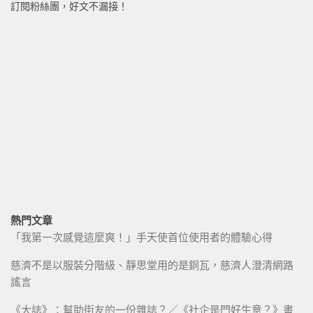
訂閱粉絲團，好文不漏接！
熱門文章
「我第一次感覺這麼爽！」手天使首位使用者的體驗心得
慈濟不是以服裝分階級、靜思堂用的是銅瓦，慈濟人澄清網路
謠言
《大誌》：幫助街友的一份雜誌？／《社企是門好生意？》書