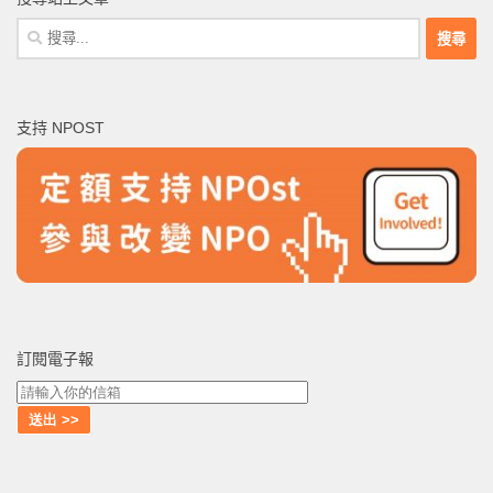
搜
尋
關
鍵
支持 NPOST
字:
訂閱電子報