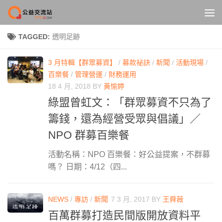
Skip to content
TAGGED:
透明足跡
3 月特輯【群眾募資】
/
募款祕訣
/
新聞
/
活動現場
/
百樂餐
/
管理營運
/
財務運用
18 4 月, 2018
BY
黃愉婷
綠盟曾虹文：「群眾募資不只為了
籌錢，還為經營受眾與倡議」／
NPO 群募百樂餐
活動名稱：NPO 百樂餐：好公益提案，不群募
嗎？ 日期：4/12（四...
NEWS
/
專訪
/
新聞
7 3 月, 2017
BY
王舜薇
百萬群募打造民間版開放資料平