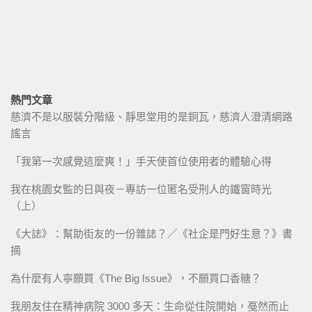
熱門文章
慈濟不是以服裝分階級、靜思堂用的是銅瓦，慈濟人澄清網路
謠言
「我第一次感覺這麼爽！」手天使首位使用者的體驗心得
我在桃園女監的日與夜－專訪一位匿名受刑人的鐵窗時光
（上）
《大誌》：幫助街友的一份雜誌？／《社企是門好生意？》書
摘
為什麼有人寧願買《The Big Issue》，不願買口香糖？
我朋友住在精神病院 3000 多天：生命從住院開始，戞然而止