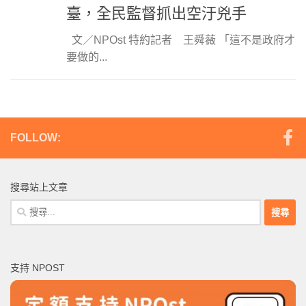
臺，全民監督抓出空汙兇手
文／NPOst 特約記者 王舜薇 「這不是政府才
要做的...
FOLLOW:
搜尋站上文章
搜
尋
關
鍵
支持 NPOST
字: