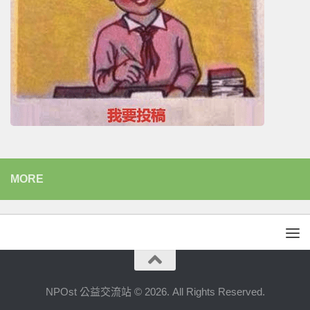
MORE
NPOst 公益交流站 © 2026. All Rights Reserved.