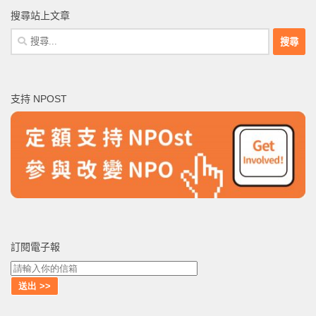
搜尋站上文章
搜
尋
關
鍵
支持 NPOST
字:
訂閱電子報