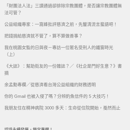
「財團法人法」三讀通過卻排除宗教團體，是否讓宗教團體無
法可管？
公益組織專家：一窩蜂批評慈濟之前，先釐清流言蜚語吧！
把錢捐給慈濟就不管了，算不算做善事？
我在桃園女監的日與夜－專訪一位匿名受刑人的鐵窗時光
（上）
《大誌》：幫助街友的一份雜誌？／《社企是門好生意？》書
摘
余孟勳專欄／從慈濟看台灣公益組織的財務透明
你的 Gmail 也被入侵了嗎？分辨釣魚信件的 5 大技巧！
我朋友住在精神病院 3000 多天：生命從住院開始，戞然而止
認識永續發展，鎖定專欄！