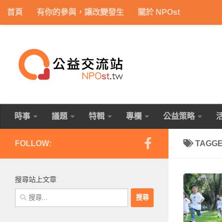
首頁
有你的參與，讓改變發生
關於 NPOst
Skip to content
時事
議題
特輯
專欄
公益策略
FOLLOW:
TAGG
搜尋站上文章
搜
尋
關