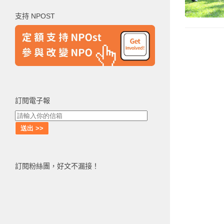
鍵
支持 NPOST
字:
訂閱電子報
訂閱粉絲團，好文不漏接！