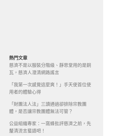
熱門文章
慈濟不是以服裝分階級、靜思堂用的是銅
瓦，慈濟人澄清網路謠言
「我第一次感覺這麼爽！」手天使首位使
用者的體驗心得
「財團法人法」三讀通過卻排除宗教團
體，是否讓宗教團體無法可管？
公益組織專家：一窩蜂批評慈濟之前，先
釐清流言蜚語吧！