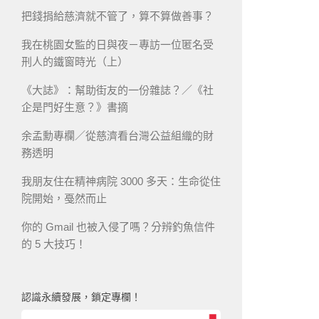
把錢捐給慈濟就不管了，算不算做善事？
我在桃園女監的日與夜－專訪一位匿名受
刑人的鐵窗時光（上）
《大誌》：幫助街友的一份雜誌？／《社
企是門好生意？》書摘
余孟勳專欄／從慈濟看台灣公益組織的財
務透明
我朋友住在精神病院 3000 多天：生命從住
院開始，戞然而止
你的 Gmail 也被入侵了嗎？分辨釣魚信件
的 5 大技巧！
認識永續發展，鎖定專欄！