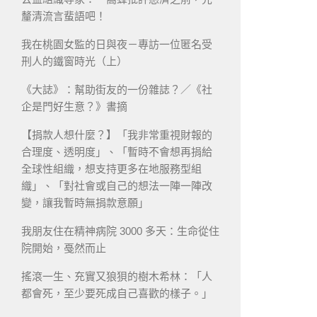
釐清流言蜚語吧！
我在桃園女監的日與夜－專訪一位匿名受
刑人的鐵窗時光（上）
《大誌》：幫助街友的一份雜誌？／《社
企是門好生意？》書摘
【捐款人想什麼？】「我非常重視財報的
合理度、透明度」、「暫時不會想再捐給
全球性組織，想支持更多在地服務型組
織」、「對社會或自己的想法一陣一陣改
變，讓我暫時無捐款意願」
我朋友住在精神病院 3000 多天：生命從住
院開始，戞然而止
搖滾一生、充實又狼狽的樹木希林：「人
都會死，至少要死成自己喜歡的樣子。」