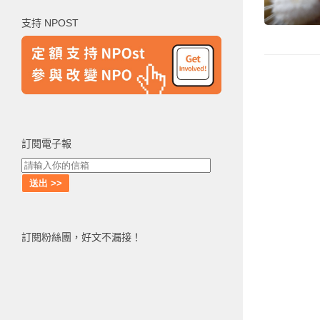
鍵
支持 NPOST
字:
訂閱電子報
訂閱粉絲團，好文不漏接！