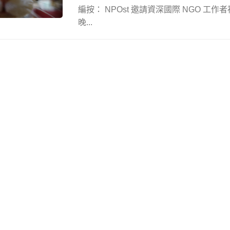
編按： NPOst 邀請資深國際 NGO 工
晚...