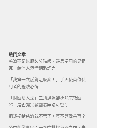
熱門文章
慈濟不是以服裝分階級、靜思堂用的是銅
瓦，慈濟人澄清網路謠言
「我第一次感覺這麼爽！」手天使首位使
用者的體驗心得
「財團法人法」三讀通過卻排除宗教團
體，是否讓宗教團體無法可管？
把錢捐給慈濟就不管了，算不算做善事？
公益組織專家：一窩蜂批評慈濟之前，先