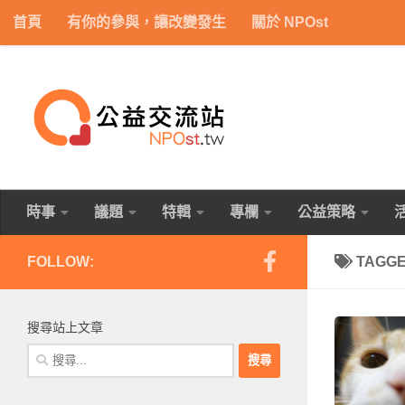
首頁
有你的參與，讓改變發生
關於 NPOst
Skip to content
時事
議題
特輯
專欄
公益策略
FOLLOW:
TAGG
搜尋站上文章
搜
尋
關