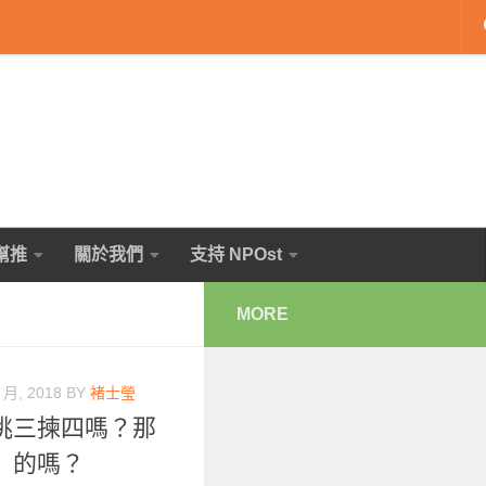
幫推
關於我們
支持 NPOst
MORE
 月, 2018
BY
褚士瑩
挑三揀四嗎？那
」的嗎？