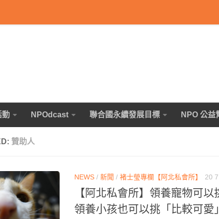
活動
NPOdcast
聯合國永續發展目標
NPO 公益
ED:
贊助人
NEWS
/
新聞
/
褚士瑩專欄【阿北私會所】
20 7
【阿北私會所】領養寵物可以
領養小孩也可以挑「比較可愛