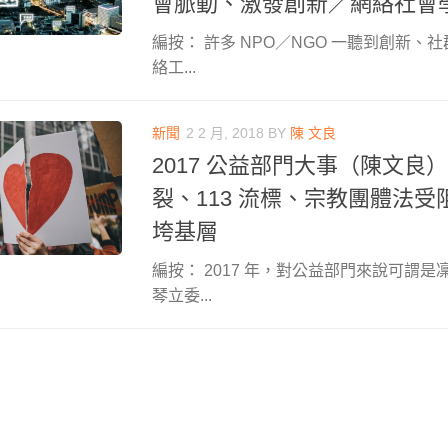
會脈動、激發創新／網絡社會
編按： 許多 NPO／NGO 一聽到創新、
絡工...
新聞
2 2 月, 2018
BY
陳 文良
2017 公益部門大事（陳文良
裂、113 流標、宗教團體法
垮基層
編按： 2017 年，對公益部門來說可謂
琴立委...