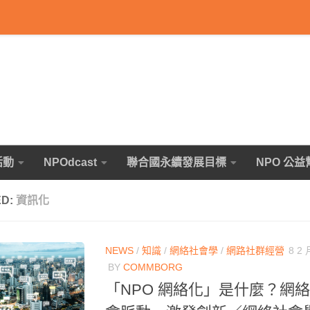
活動
NPOdcast
聯合國永續發展目標
NPO 公益
ED:
資訊化
NEWS
/
知識
/
網絡社會學
/
網路社群經營
8 2 
BY
COMMBORG
「NPO 網絡化」是什麼？網