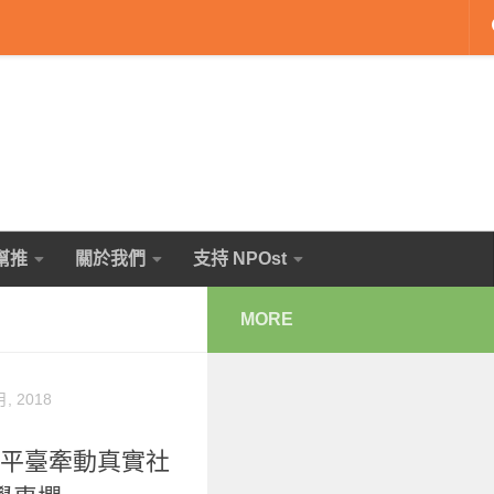
幫推
關於我們
支持 NPOst
MORE
月, 2018
絡平臺牽動真實社