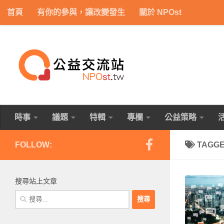
首頁
有你的參與，讓改變發生
關於 NPOst
Skip to content
時事
議題
特輯
專欄
公益策略
FOLLOW:
TAGG
搜尋站上文章
搜
尋
關