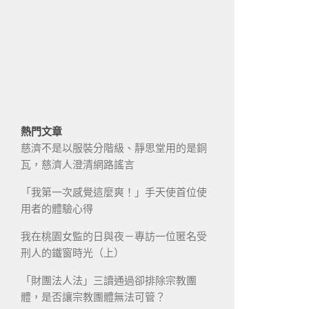
熱門文章
慈濟不是以服裝分階級、靜思堂用的是銅
瓦，慈濟人澄清網路謠言
「我第一次感覺這麼爽！」手天使首位使
用者的體驗心得
我在桃園女監的日與夜－專訪一位匿名受
刑人的鐵窗時光（上）
「財團法人法」三讀通過卻排除宗教團
體，是否讓宗教團體無法可管？