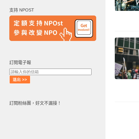
鍵
支持 NPOST
字:
訂閱電子報
訂閱粉絲團，好文不漏接！