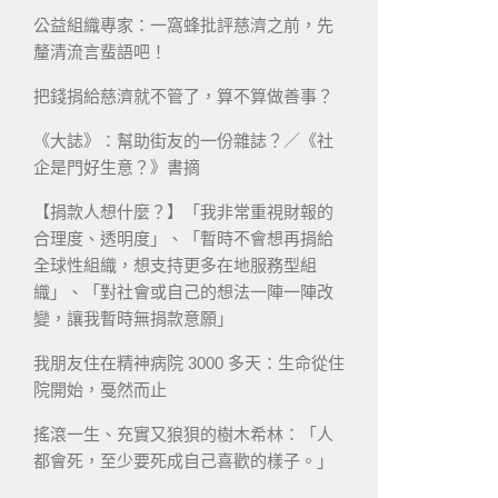
公益組織專家：一窩蜂批評慈濟之前，先
釐清流言蜚語吧！
把錢捐給慈濟就不管了，算不算做善事？
《大誌》：幫助街友的一份雜誌？／《社
企是門好生意？》書摘
【捐款人想什麼？】「我非常重視財報的
合理度、透明度」、「暫時不會想再捐給
全球性組織，想支持更多在地服務型組
織」、「對社會或自己的想法一陣一陣改
變，讓我暫時無捐款意願」
我朋友住在精神病院 3000 多天：生命從住
院開始，戞然而止
搖滾一生、充實又狼狽的樹木希林：「人
都會死，至少要死成自己喜歡的樣子。」