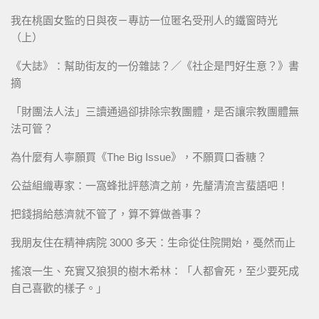
我在桃園女監的日與夜－專訪一位匿名受刑人的鐵窗時光
（上）
《大誌》：幫助街友的一份雜誌？／《社企是門好生意？》書
摘
「財團法人法」三讀通過卻排除宗教團體，是否讓宗教團體無
法可管？
為什麼有人寧願買《The Big Issue》，不願買口香糖？
公益組織專家：一窩蜂批評慈濟之前，先釐清流言蜚語吧！
把錢捐給慈濟就不管了，算不算做善事？
我朋友住在精神病院 3000 多天：生命從住院開始，戞然而止
搖滾一生、充實又狼狽的樹木希林：「人都會死，至少要死成
自己喜歡的樣子。」