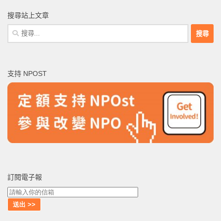
搜尋站上文章
搜
尋
關
鍵
支持 NPOST
字:
訂閱電子報