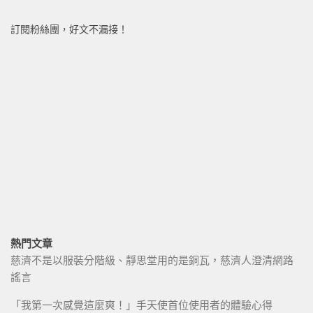
訂閱粉絲團，好文不漏接！
熱門文章
慈濟不是以服裝分階級、靜思堂用的是銅瓦，慈濟人澄清網路
謠言
「我第一次感覺這麼爽！」手天使首位使用者的體驗心得