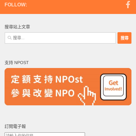
FOLLOW:
搜尋站上文章
搜
尋
關
鍵
支持 NPOST
字:
訂閱電子報