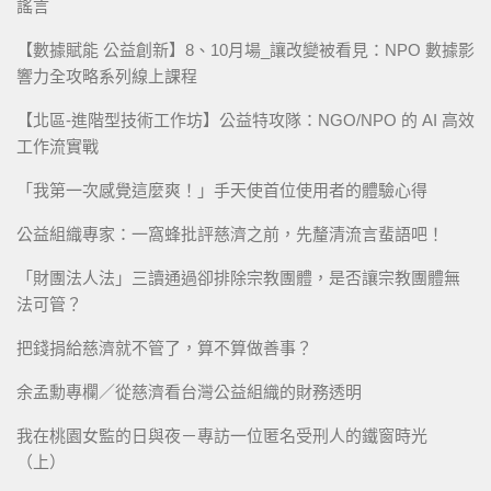
謠言
【數據賦能 公益創新】8、10月場_讓改變被看見：NPO 數據影
響力全攻略系列線上課程
【北區-進階型技術工作坊】公益特攻隊：NGO/NPO 的 AI 高效
工作流實戰
「我第一次感覺這麼爽！」手天使首位使用者的體驗心得
公益組織專家：一窩蜂批評慈濟之前，先釐清流言蜚語吧！
「財團法人法」三讀通過卻排除宗教團體，是否讓宗教團體無
法可管？
把錢捐給慈濟就不管了，算不算做善事？
余孟勳專欄／從慈濟看台灣公益組織的財務透明
我在桃園女監的日與夜－專訪一位匿名受刑人的鐵窗時光
（上）