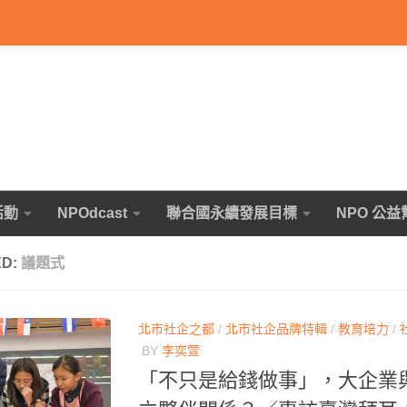
活動
NPOdcast
聯合國永續發展目標
NPO 公益
ED:
議題式
北市社企之都
/
北市社企品牌特輯
/
教育培力
/
BY
李奕萱
「不只是給錢做事」，大企業