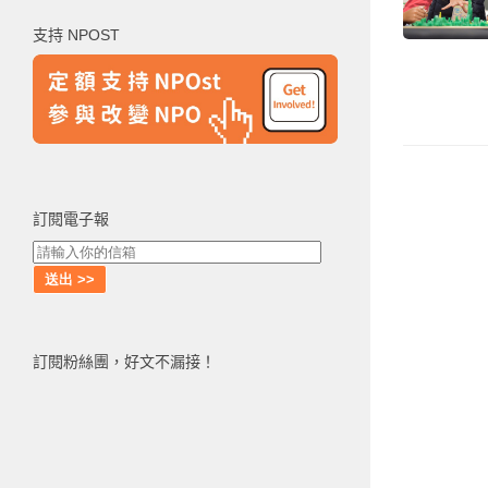
鍵
支持 NPOST
字:
訂閱電子報
訂閱粉絲團，好文不漏接！