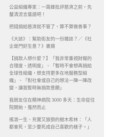
公益組織專家：一窩蜂批評慈濟之前，先
釐清流言蜚語吧！
把錢捐給慈濟就不管了，算不算做善事？
《大誌》：幫助街友的一份雜誌？／《社
企是門好生意？》書摘
【捐款人想什麼？】「我非常重視財報的
合理度、透明度」、「暫時不會想再捐給
全球性組織，想支持更多在地服務型組
織」、「對社會或自己的想法一陣一陣改
變，讓我暫時無捐款意願」
我朋友住在精神病院 3000 多天：生命從住
院開始，戞然而止
搖滾一生、充實又狼狽的樹木希林：「人
都會死，至少要死成自己喜歡的樣子。」