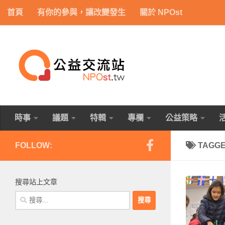
首頁
有你的參與，讓改變發生
關於 NPOst
Skip to content
時事
議題
特輯
專欄
公益策略
FOLLOW:
TAGG
搜尋站上文章
搜
尋
關