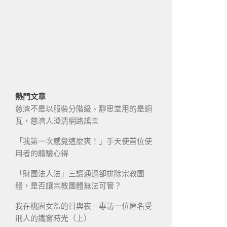
熱門文章
慈濟不是以服裝分階級、靜思堂用的是銅
瓦，慈濟人澄清網路謠言
「我第一次感覺這麼爽！」手天使首位使
用者的體驗心得
「財團法人法」三讀通過卻排除宗教團
體，是否讓宗教團體無法可管？
我在桃園女監的日與夜－專訪一位匿名受
刑人的鐵窗時光（上）